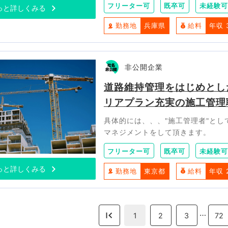
フリーター可
既卒可
未経験可
っと詳しくみる
勤務地
兵庫県
給料
年収 
非公開企業
道路維持管理をはじめとし
リアプラン充実の施工管理
具体的には、、、"施工管理者"と
マネジメントをして頂きます。
フリーター可
既卒可
未経験可
っと詳しくみる
勤務地
東京都
給料
年収 
…
1
2
3
72