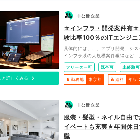
非公開企業
☆インフラ・開発案件有☆
験比率100％のITエンジニ
具体的には、、、アプリ開発、シス
インフラ系の大規模案件獲得など、
フリーター可
既卒可
未経験可
っと詳しくみる
勤務地
東京都
給料
年収 
非公開企業
服装・髪型・ネイル自由で
イベートも充実★年間休日
職