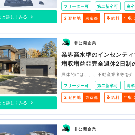
フリーター可
第二新卒可
高卒
っと詳しくみる
勤務地
東京都
給料
年収 
非公開企業
業界高水準のインセンティブ
増収増益◎完全週休2日制
具体的には、、、不動産業者等を介
フリーター可
第二新卒可
高卒
勤務地
東京都
給料
年収 
っと詳しくみる
非公開企業