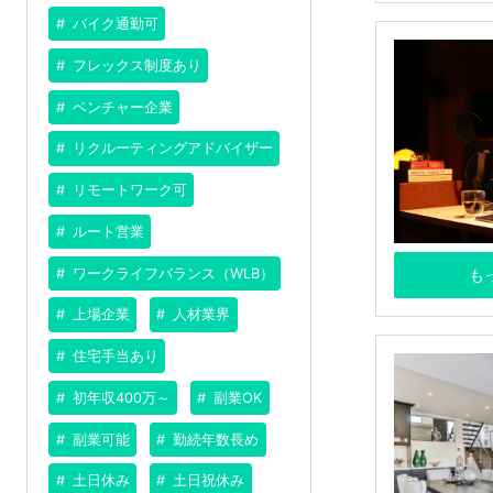
バイク通勤可
フレックス制度あり
ベンチャー企業
リクルーティングアドバイザー
リモートワーク可
ルート営業
ワークライフバランス（WLB）
も
上場企業
人材業界
住宅手当あり
初年収400万～
副業OK
副業可能
勤続年数長め
土日休み
土日祝休み