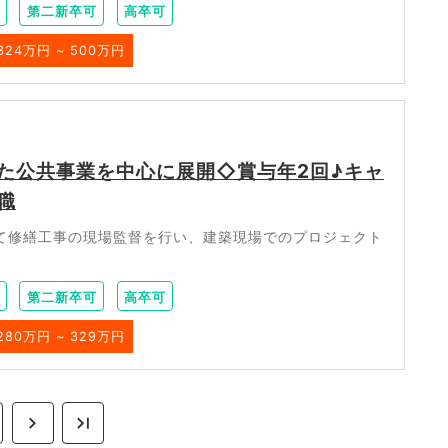
第二新卒可
高卒可
324万円 ~ 500万円
た公共事業を中心に展開◇賞与年2回♪キャ
職
して修繕工事の現場監督を行い、建築現場でのプロジェクト
第二新卒可
高卒可
280万円 ~ 329万円