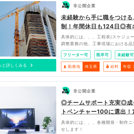
非公開企業
未経験から手に職をつける
制！年間休日も124日◎
具体的には、、、工程表(スケジュ
調整業務の他、工事現場における品
フリーター可
既卒可
未経験可
っと詳しくみる
勤務地
埼玉県
給料
年収 
非公開企業
◎チームサポート充実◎成
トベンチャー100に選出！
具体的には、、、各種開発・制作ニ
せします！