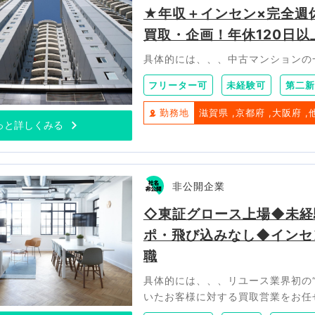
★年収＋インセン×完全週
買取・企画！年休120日
具体的には、、、中古マンションの
フリーター可
未経験可
第二新
勤務地
滋賀県
京都府
大阪府
っと詳しくみる
非公開企業
◇東証グロース上場◆未経
ポ・飛び込みなし◆インセ
職
具体的には、、、リユース業界初の
いたお客様に対する買取営業をお任