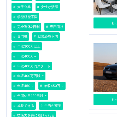
大手企業
女性が活躍
学歴経歴不問
も
完全週休2日制
専門商社
専門職
就業経験不問
年収300万以上
年収400万～
年収400万円スタート
年収400万円以上
年収450～
年収450万～
年間休日120日以上
も
成長できる
手当が充実
技術力を身に着けられる