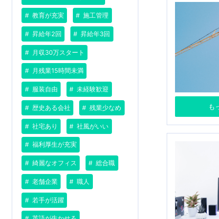
教育が充実
施工管理
昇給年2回
昇給年3回
月収30万スタート
月残業15時間未満
服装自由
未経験歓迎
も
歴史ある会社
残業少なめ
社宅あり
社風がいい
福利厚生が充実
綺麗なオフィス
総合職
老舗企業
職人
若手が活躍
英語が生かせる