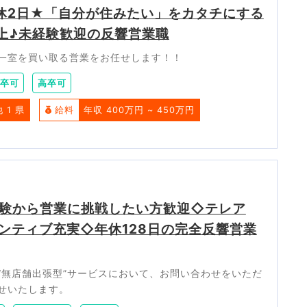
休2日★「自分が住みたい」をカタチにする
以上♪未経験歓迎の反響営業職
一室を買い取る営業をお任せします！！
卒可
高卒可
他 1 県
給料
年収 400万円 ~ 450万円
験から営業に挑戦したい方歓迎◇テレア
ンティブ充実◇年休128日の完全反響営業
“無店舗出張型”サービスにおいて、お問い合わせをいただ
せいたします。