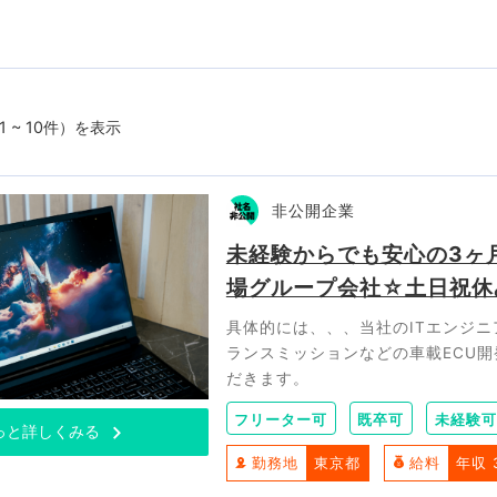
1 ~ 10件）を表示
非公開企業
未経験からでも安心の3ヶ
場グループ会社☆土日祝休
具体的には、、、当社のITエンジ
ランスミッションなどの車載ECU
だきます。
フリーター可
既卒可
未経験可
っと詳しくみる
勤務地
東京都
給料
年収 