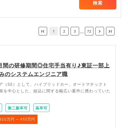
検索
…
1
2
3
72
月間の研修期間◎住宅手当有り♪東証一部上
みのシステムエンジニア職
ニア（SE）として、ハイブリッドカー、オートマチックト
開発を中心とした、組込に関する幅広い案件に携わっていた
第二新卒可
高卒可
320万円 ~ 410万円