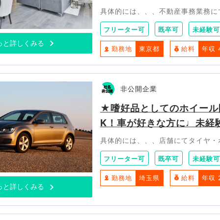
具体的には、、、不動産事務業務に
フリーター可
既卒可
未経験可
っと詳しくみる
勤務地
東京都
給料
年収 
非公開企業
★嗜好品としてのホイール
K！車が好きな方に♩未経
具体的には、、、店舗にてタイヤ・
フリーター可
既卒可
未経験可
勤務地
埼玉県
給料
年収 
っと詳しくみる