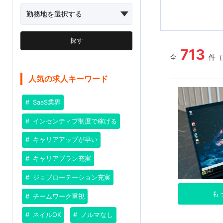
探す
713
全
件（
人気の求人キーワード
SaaS業界
インセンティブ制度で稼げる
キャリアアップが早い
キャリアプラン充実
ジョブローテーション充実
も
チームワーク重視
ネイルOK
ノルマなし