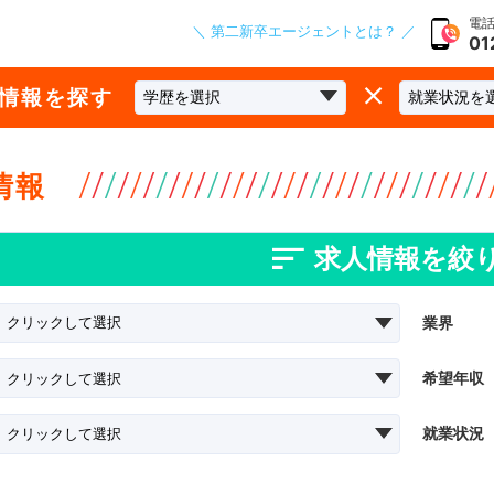
電話
＼ 第二新卒エージェントとは？ ／
01
な情報を探す
情報
求人情報を絞
業界
希望年収
就業状況