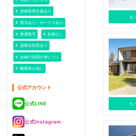
資格取得支援あり
も
賞与あり・ボーナスあり
車通勤可
転勤なし
退職金制度あり
金融の知識が身につく
離職率が低い
公式アカウント
公式LINE
も
公式Instagram