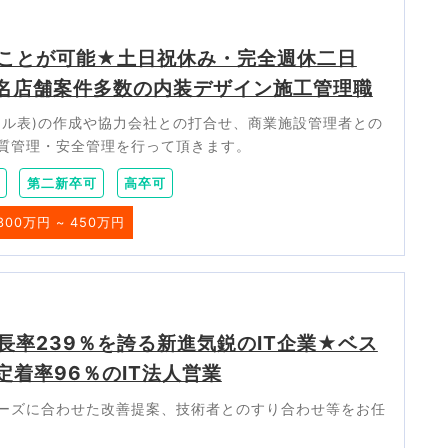
ことが可能★土日祝休み・完全週休二日
有名店舗案件多数の内装デザイン施工管理職
ール表)の作成や協力会社との打合せ、商業施設管理者との
質管理・安全管理を行って頂きます。
第二新卒可
高卒可
300万円 ~ 450万円
長率239％を誇る新進気鋭のIT企業★ベス
定着率96％のIT法人営業
ーズに合わせた改善提案、技術者とのすり合わせ等をお任