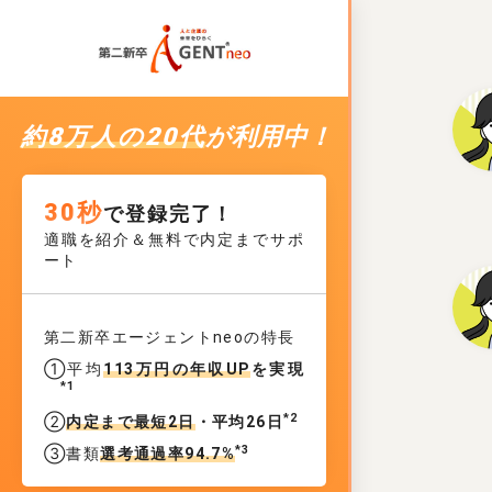
約8万人の20代
が利用中！
30秒
で登録完了！
適職を紹介＆無料で内定までサポ
ート
第二新卒エージェントneoの特長
①平均
113万円の年収UP
を実現
*1
*2
②
内定まで最短2日
・平均26日
*3
③書類
選考通過率94.7%