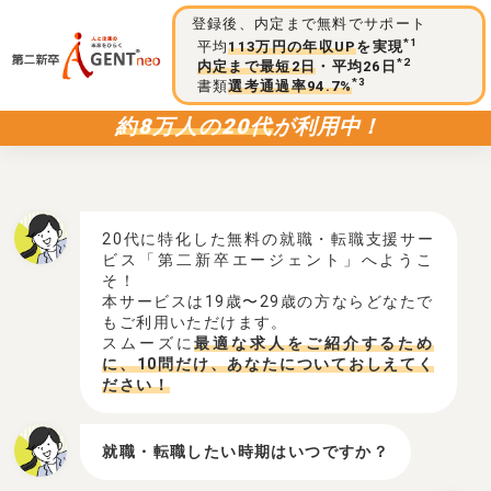
登録後、内定まで無料でサポート
*1
平均
113万円の年収UP
を実現
*2
内定まで最短2日
・平均26日
*3
書類
選考通過率94.7%
約8万人の20代
が利用中！
20代に特化した無料の就職・転職支援サー
ビス「第二新卒エージェント」へようこ
そ！
本サービスは19歳〜29歳の方ならどなたで
もご利用いただけます。
スムーズに
最適な求人をご紹介するため
に、10問だけ、あなたについておしえてく
ださい！
就職・転職したい時期はいつですか？