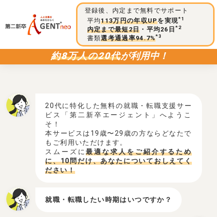
登録後、内定まで無料でサポート
*1
平均
113万円の年収UP
を実現
*2
内定まで最短2日
・平均26日
*3
書類
選考通過率94.7%
約8万人の20代
が利用中！
20代に特化した無料の就職・転職支援サー
ビス「第二新卒エージェント」へようこ
そ！
本サービスは19歳〜29歳の方ならどなたで
もご利用いただけます。
スムーズに
最適な求人をご紹介するため
に、10問だけ、あなたについておしえてく
ださい！
就職・転職したい時期はいつですか？