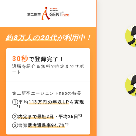
約8万人の20代
が利用中！
30秒
で登録完了！
適職を紹介＆無料で内定までサポ
ート
第二新卒エージェントneoの特長
①平均
113万円の年収UP
を実現
*1
*2
②
内定まで最短2日
・平均26日
*3
③書類
選考通過率94.7%