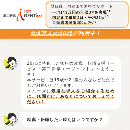
登録後、内定まで無料でサポート
*1
平均
113万円の年収UP
を実現
*2
内定まで最短2日
・平均26日
*3
書類
選考通過率94.7%
約8万人の20代
が利用中！
20代に特化した無料の就職・転職支援サー
ビス「第二新卒エージェント」へようこ
そ！
本サービスは19歳〜29歳の方ならどなたで
もご利用いただけます。
スムーズに
最適な求人をご紹介するため
に、10問だけ、あなたについておしえてく
ださい！
就職・転職したい時期はいつですか？