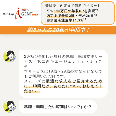
登録後、内定まで無料でサポート
*1
平均
113万円の年収UP
を実現
*2
内定まで最短2日
・平均26日
*3
書類
選考通過率94.7%
約8万人の20代
が利用中！
20代に特化した無料の就職・転職支援サー
ビス「第二新卒エージェント」へようこ
そ！
本サービスは19歳〜29歳の方ならどなたで
もご利用いただけます。
スムーズに
最適な求人をご紹介するため
に、10問だけ、あなたについておしえてく
ださい！
就職・転職したい時期はいつですか？