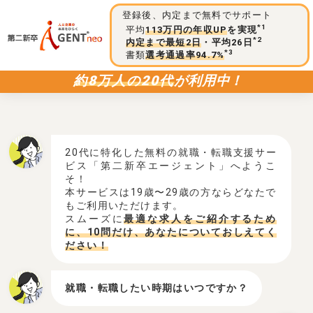
登録後、内定まで無料でサポート
*1
平均
113万円の年収UP
を実現
*2
内定まで最短2日
・平均26日
*3
書類
選考通過率94.7%
約8万人の20代
が利用中！
20代に特化した無料の就職・転職支援サー
ビス「第二新卒エージェント」へようこ
そ！
本サービスは19歳〜29歳の方ならどなたで
もご利用いただけます。
スムーズに
最適な求人をご紹介するため
に、10問だけ、あなたについておしえてく
ださい！
就職・転職したい時期はいつですか？