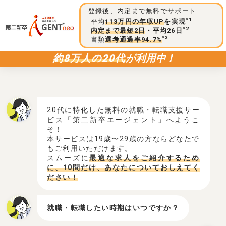
登録後、内定まで無料でサポート
*1
平均
113万円の年収UP
を実現
*2
内定まで最短2日
・平均26日
*3
書類
選考通過率94.7%
約8万人の20代
が利用中！
20代に特化した無料の就職・転職支援サー
ビス「第二新卒エージェント」へようこ
そ！
本サービスは19歳〜29歳の方ならどなたで
もご利用いただけます。
スムーズに
最適な求人をご紹介するため
に、10問だけ、あなたについておしえてく
ださい！
就職・転職したい時期はいつですか？