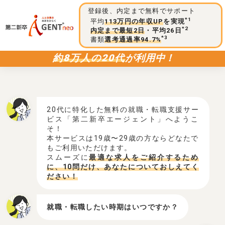
登録後、内定まで無料でサポート
*1
平均
113万円の年収UP
を実現
*2
内定まで最短2日
・平均26日
*3
書類
選考通過率94.7%
約8万人の20代
が利用中！
20代に特化した無料の就職・転職支援サー
ビス「第二新卒エージェント」へようこ
そ！
本サービスは19歳〜29歳の方ならどなたで
もご利用いただけます。
スムーズに
最適な求人をご紹介するため
に、10問だけ、あなたについておしえてく
ださい！
就職・転職したい時期はいつですか？