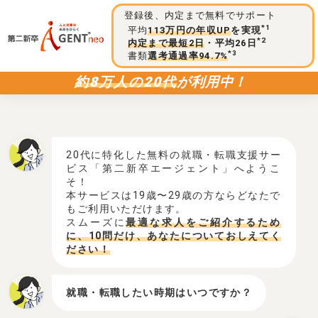
登録後、内定まで無料でサポート
*1
平均
113万円の年収UP
を実現
*2
内定まで最短2日
・平均26日
*3
書類
選考通過率94.7%
約8万人の20代
が利用中！
20代に特化した無料の就職・転職支援サー
ビス「第二新卒エージェント」へようこ
そ！
本サービスは19歳〜29歳の方ならどなたで
もご利用いただけます。
スムーズに
最適な求人をご紹介するため
に、10問だけ、あなたについておしえてく
ださい！
就職・転職したい時期はいつですか？