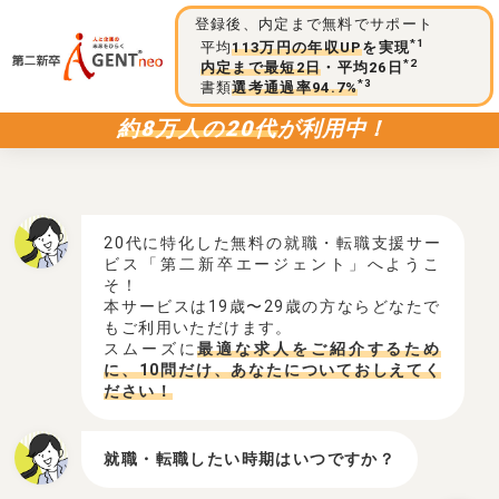
登録後、内定まで無料でサポート
*1
平均
113万円の年収UP
を実現
*2
内定まで最短2日
・平均26日
*3
書類
選考通過率94.7%
約8万人の20代
が利用中！
20代に特化した無料の就職・転職支援サー
ビス「第二新卒エージェント」へようこ
そ！
本サービスは19歳〜29歳の方ならどなたで
もご利用いただけます。
スムーズに
最適な求人をご紹介するため
に、10問だけ、あなたについておしえてく
ださい！
就職・転職したい時期はいつですか？