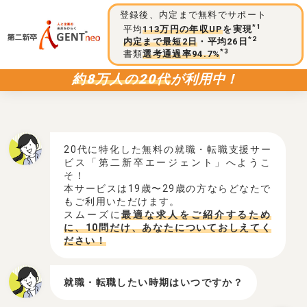
登録後、内定まで無料でサポート
*1
平均
113万円の年収UP
を実現
*2
内定まで最短2日
・平均26日
*3
書類
選考通過率94.7%
約8万人の20代
が利用中！
20代に特化した無料の就職・転職支援サー
ビス「第二新卒エージェント」へようこ
そ！
本サービスは19歳〜29歳の方ならどなたで
もご利用いただけます。
スムーズに
最適な求人をご紹介するため
に、10問だけ、あなたについておしえてく
ださい！
就職・転職したい時期はいつですか？