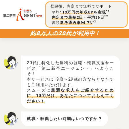
登録後、内定まで無料でサポート
*1
平均
113万円の年収UP
を実現
*2
内定まで最短2日
・平均26日
*3
書類
選考通過率94.7%
約8万人の20代
が利用中！
20代に特化した無料の就職・転職支援サー
ビス「第二新卒エージェント」へようこ
そ！
本サービスは19歳〜29歳の方ならどなたで
もご利用いただけます。
スムーズに
最適な求人をご紹介するため
に、10問だけ、あなたについておしえてく
ださい！
就職・転職したい時期はいつですか？