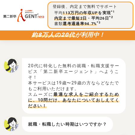
登録後、内定まで無料でサポート
*1
平均
113万円の年収UP
を実現
*2
内定まで最短2日
・平均26日
*3
書類
選考通過率94.7%
約8万人の20代
が利用中！
20代に特化した無料の就職・転職支援サー
ビス「第二新卒エージェント」へようこ
そ！
本サービスは19歳〜29歳の方ならどなたで
もご利用いただけます。
スムーズに
最適な求人をご紹介するため
に、10問だけ、あなたについておしえてく
ださい！
就職・転職したい時期はいつですか？