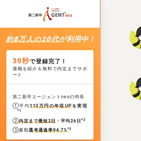
約8万人の20代
が利用中！
30秒
で登録完了！
適職を紹介＆無料で内定までサポ
ート
第二新卒エージェントneoの特長
①平均
113万円の年収UP
を実現
*1
*2
②
内定まで最短2日
・平均26日
*3
③書類
選考通過率94.7%