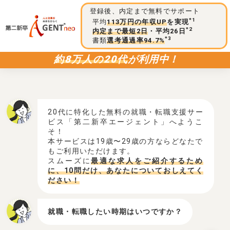
登録後、内定まで無料でサポート
*1
平均
113万円の年収UP
を実現
*2
内定まで最短2日
・平均26日
*3
書類
選考通過率94.7%
約8万人の20代
が利用中！
20代に特化した無料の就職・転職支援サー
ビス「第二新卒エージェント」へようこ
そ！
本サービスは19歳〜29歳の方ならどなたで
もご利用いただけます。
スムーズに
最適な求人をご紹介するため
に、10問だけ、あなたについておしえてく
ださい！
就職・転職したい時期はいつですか？