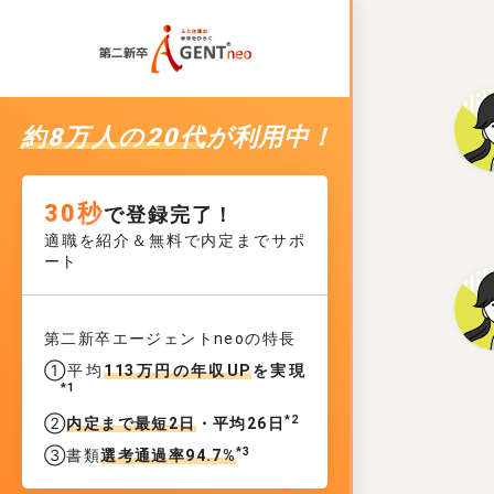
約8万人の20代
が利用中！
30秒
で登録完了！
適職を紹介＆無料で内定までサポ
ート
第二新卒エージェントneoの特長
①平均
113万円の年収UP
を実現
*1
*2
②
内定まで最短2日
・平均26日
*3
③書類
選考通過率94.7%