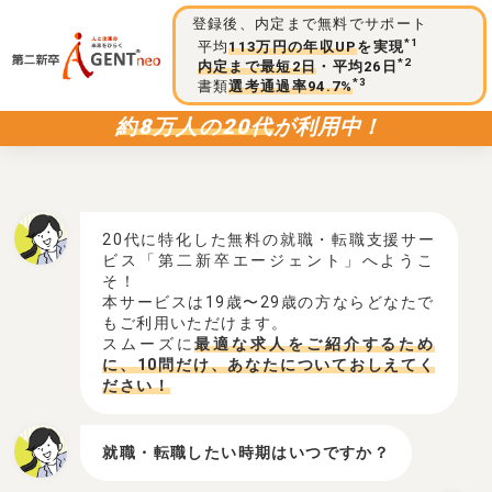
登録後、内定まで無料でサポート
*1
平均
113万円の年収UP
を実現
*2
内定まで最短2日
・平均26日
*3
書類
選考通過率94.7%
約8万人の20代
が利用中！
20代に特化した無料の就職・転職支援サー
ビス「第二新卒エージェント」へようこ
そ！
本サービスは19歳〜29歳の方ならどなたで
もご利用いただけます。
スムーズに
最適な求人をご紹介するため
に、10問だけ、あなたについておしえてく
ださい！
就職・転職したい時期はいつですか？