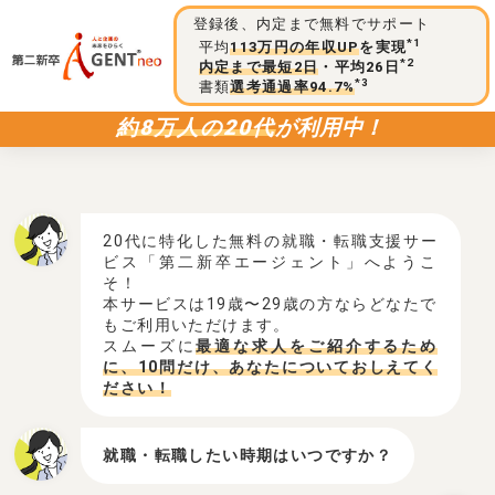
登録後、内定まで無料でサポート
*1
平均
113万円の年収UP
を実現
*2
内定まで最短2日
・平均26日
*3
書類
選考通過率94.7%
約8万人の20代
が利用中！
20代に特化した無料の就職・転職支援サー
ビス「第二新卒エージェント」へようこ
そ！
本サービスは19歳〜29歳の方ならどなたで
もご利用いただけます。
スムーズに
最適な求人をご紹介するため
に、10問だけ、あなたについておしえてく
ださい！
就職・転職したい時期はいつですか？