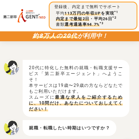
登録後、内定まで無料でサポート
*1
平均
113万円の年収UP
を実現
*2
内定まで最短2日
・平均26日
*3
書類
選考通過率94.7%
約8万人の20代
が利用中！
20代に特化した無料の就職・転職支援サー
ビス「第二新卒エージェント」へようこ
そ！
本サービスは19歳〜29歳の方ならどなたで
もご利用いただけます。
スムーズに
最適な求人をご紹介するため
に、10問だけ、あなたについておしえてく
ださい！
就職・転職したい時期はいつですか？