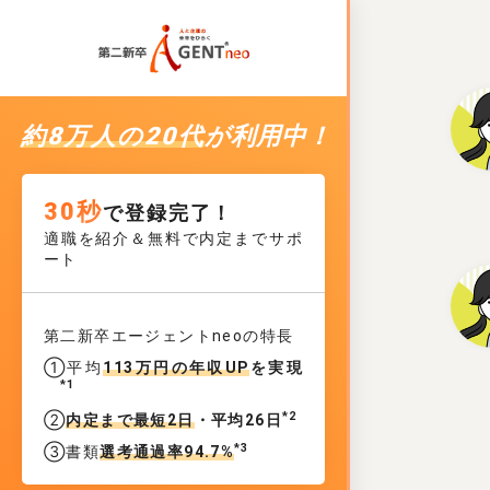
約8万人の20代
が利用中！
30秒
で登録完了！
適職を紹介＆無料で内定までサポ
ート
第二新卒エージェントneoの特長
①平均
113万円の年収UP
を実現
*1
*2
②
内定まで最短2日
・平均26日
*3
③書類
選考通過率94.7%