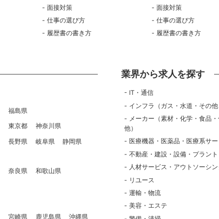
面接対策
面接対策
仕事の選び方
仕事の選び方
履歴書の書き方
履歴書の書き方
業界から求人を探す
IT・通信
インフラ（ガス・水道・その他
県
福島県
メーカー（素材・化学・食品・
県
東京都
神奈川県
他）
医療機器・医薬品・医療系サー
県
長野県
岐阜県
静岡県
不動産・建設・設備・プラント
人材サービス・アウトソーシン
県
奈良県
和歌山県
リユース
県
運輸・物流
美容・エステ
県
宮崎県
鹿児島県
沖縄県
警備・清掃