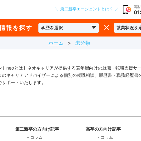
電話
＼ 第二新卒エージェントとは？ ／
01
な情報を探す
ホーム
未分類
ントneoとは】ネオキャリアが提供する若年層向けの就職・転職支援サ
ロのキャリアアドバイザーによる個別の就職相談、履歴書・職務経歴書
でサポートいたします。
第二新卒の方向け記事
高卒の方向け記事
コラム
コラム