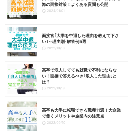
際の面接対策！よくある質問も公開
2024/01/01
面接官｢大学を中退した理由を教えて下さ
い｣～理由別･解答例5選
2022/10/18
高卒で浪人してても就職で不利にならな
い！面接で答えるべき｢浪人した理由｣と
は？
2022/10/18
高卒も大手に転職できる職種11選！大企業
で働くメリットや企業内の注意点
2022/09/10