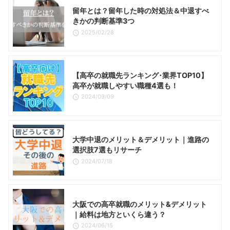
留年とは？留年した時の対処法＆中退すべ
きかの判断基準3つ
2025/02/28
【高卒の就職先ランキング･業界TOP10】
高卒が就職しやすい職種4選も！
2024/09/09
大学中退のメリット＆デメリット｜進路の
選択肢7選もリサーチ
2024/07/18
大阪での高卒就職のメリット&デメリット
｜給料は地方といくら違う？
2024/06/15