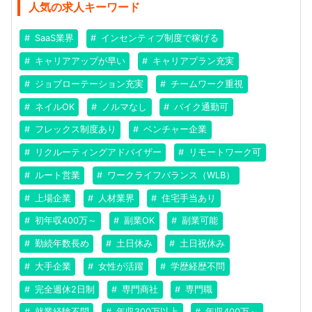
人気の求人キーワード
SaaS業界
インセンティブ制度で稼げる
キャリアアップが早い
キャリアプラン充実
ジョブローテーション充実
チームワーク重視
ネイルOK
ノルマなし
バイク通勤可
フレックス制度あり
ベンチャー企業
リクルーティングアドバイザー
リモートワーク可
ルート営業
ワークライフバランス（WLB）
上場企業
人材業界
住宅手当あり
初年収400万～
副業OK
副業可能
勤続年数長め
土日休み
土日祝休み
大手企業
女性が活躍
学歴経歴不問
完全週休2日制
専門商社
専門職
就業経験不問
年収300万以上
年収400万～