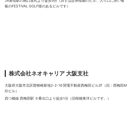
JR新宿駅の南口改札より徒歩5分（みずほ証券様隣のビル、入り口に赤い看
板のFESTIVAL GOLF様のあるビルです）
株式会社ネオキャリア 大阪支社
大阪府大阪市北区曽根崎新地2-2-16 関電不動産西梅田ビル2F（旧：西梅田M
IDビル）
四つ橋線 西梅田駅 ９番出口より徒歩1分（旧桜橋東洋ビルです。）