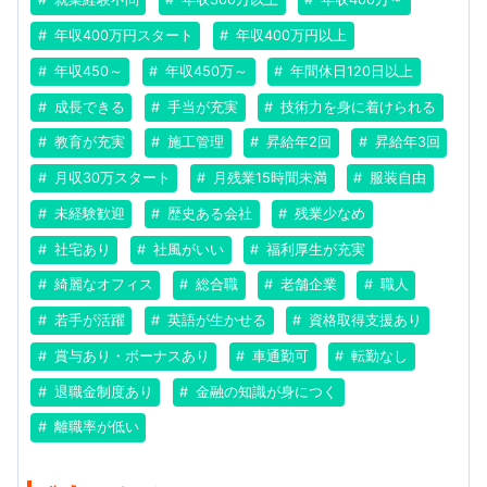
年収400万円スタート
年収400万円以上
年収450～
年収450万～
年間休日120日以上
成長できる
手当が充実
技術力を身に着けられる
教育が充実
施工管理
昇給年2回
昇給年3回
月収30万スタート
月残業15時間未満
服装自由
未経験歓迎
歴史ある会社
残業少なめ
社宅あり
社風がいい
福利厚生が充実
綺麗なオフィス
総合職
老舗企業
職人
若手が活躍
英語が生かせる
資格取得支援あり
賞与あり・ボーナスあり
車通勤可
転勤なし
退職金制度あり
金融の知識が身につく
離職率が低い