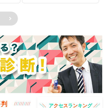
評判
ア
ク
セ
ス
ラ
ン
キ
ン
グ