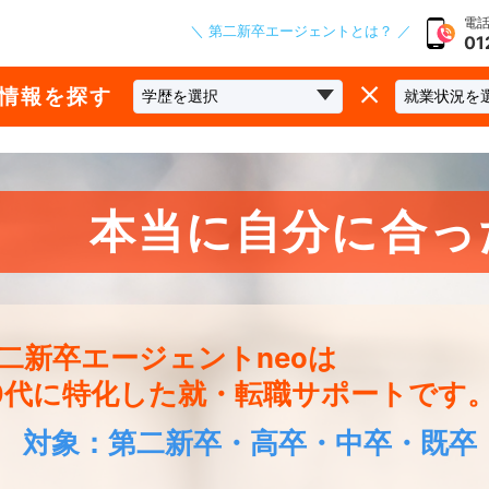
電話
＼ 第二新卒エージェントとは？ ／
01
な情報を探す
本当に自分に合っ
二新卒エージェントneoは
0代に特化した就・転職サポートです
対象：第二新卒・高卒・中卒・既卒