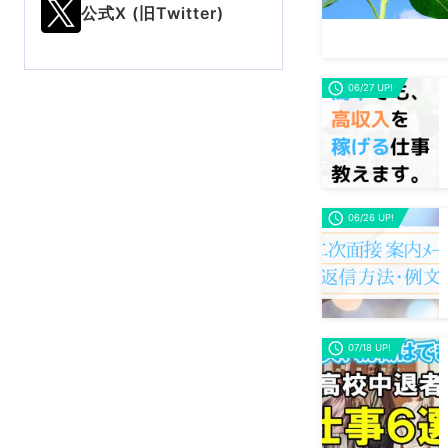
公式X (旧Twitter)
06/27 UP!
06/26 UP!
07/18 UP!