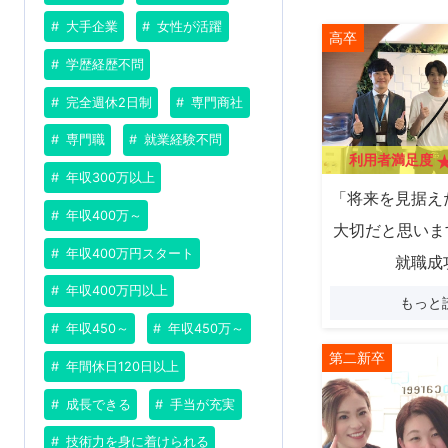
大手企業
女性が活躍
高卒
学歴経歴不問
完全週休2日制
専門商社
専門職
就業経験不問
利用者満足度
年収300万以上
「将来を見据え
年収400万～
大切だと思いま
年収400万円スタート
就職成
年収400万円以上
もっと
年収450～
年収450万～
第二新卒
年間休日120日以上
成長できる
手当が充実
技術力を身に着けられる