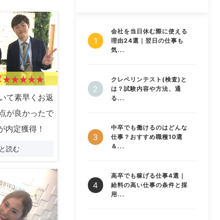
会社を当日休む際に使える
理由24選｜翌日の仕事も
気...
度
クレペリンテスト(検査)と
は？試験内容や方法、通
いて素早くお返
る...
点が良かったで
中卒でも働けるのはどんな
が内定獲得！
仕事？おすすめ職種10選
＆...
と読む
高卒でも稼げる仕事4選｜
給料の高い仕事の条件と採
用...