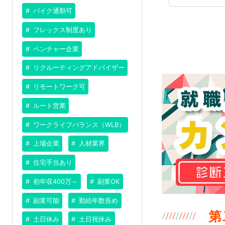
バイク通勤可
フレックス制度あり
ベンチャー企業
リクルーティングアドバイザー
リモートワーク可
ルート営業
ワークライフバランス（WLB）
上場企業
人材業界
住宅手当あり
初年収400万～
副業OK
副業可能
勤続年数長め
第
土日休み
土日祝休み