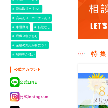
資格取得支援あり
賞与あり・ボーナスあり
車通勤可
転勤なし
退職金制度あり
金融の知識が身につく
特 集
離職率が低い
公式アカウント
公式LINE
公式Instagram