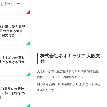
社を決めるコツ
休む際に使える理
翌日の仕事も気ま
い例文付き
株式会社ネオキャリア 大阪支
おすすめの仕事8
社
退でも働ける仕事
大阪府大阪市北区曽根崎新地2-2-16 関電不動産
西梅田ビル2F（旧：西梅田MIDビル）
四つ橋線 西梅田駅 ９番出口より徒歩1分（旧桜橋
がit業界に未経験
東洋ビルです。）
る方法｜おすすめ
介