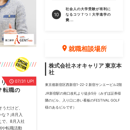
社会人の大学受験が有利に
なるコツ７つ！大学進学の
費...
就職相談場所
株式会社ネオキャリア 東京本
社
07/31 UP!
メリット3
東京都新宿区西新宿1-22-2 新宿サンエービル2階
？転職の
JR新宿駅の南口改札より徒歩5分（みずほ証券様
隣のビル、入り口に赤い看板のFESTIVAL GOLF
様のあるビルです）
そうだけど、
な？｣8月入
えで、8月入社
例や転職活動