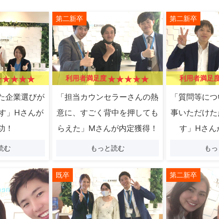
第二新卒
第二新卒
利用者満足度
利用者満足
た企業選びが
「担当カウンセラーさんの熱
「質問等につ
す」Hさんが
意に、すごく背中を押しても
事いただけた
功！
らえた」Mさんが内定獲得！
す」Hさん
読む
もっと読む
もっ
既卒
第二新卒