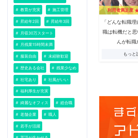
利用者満足度
教育が充実
施工管理
「どんな転職理
昇給年2回
昇給年3回
職は転機だと思
月収30万スタート
んが転職
月残業15時間未満
もっと
服装自由
未経験歓迎
歴史ある会社
残業少なめ
社宅あり
社風がいい
福利厚生が充実
綺麗なオフィス
総合職
老舗企業
職人
若手が活躍
英語が生かせる