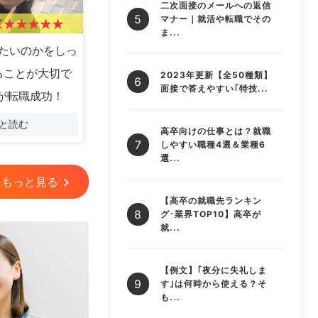
二次面接のメールへの返信
マナー｜就活や転職でその
度
ま...
たいのかをしっ
ることが大切で
2023年更新【全50種類】
面接で答えやすい｢特技...
が転職成功！
と読む
高卒向けの仕事とは？就職
しやすい職種4選＆業種6
選...
をもっと見る
【高卒の就職先ランキン
グ･業界TOP10】高卒が
就...
【例文】｢夜分に失礼しま
す｣は何時から使える？そ
も...