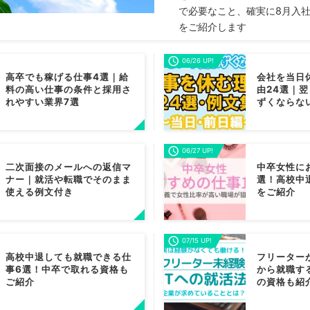
で必要なこと、確実に8月入
をご紹介します
06/26 UP!
高卒でも稼げる仕事4選｜給
会社を当日
料の高い仕事の条件と採用さ
由24選｜
れやすい業界7選
ずくならな
06/27 UP!
二次面接のメールへの返信マ
中卒女性に
ナー｜就活や転職でそのまま
選！高校中
使える例文付き
をご紹介
07/15 UP!
高校中退しても就職できる仕
フリーター
事6選！中卒で取れる資格も
から就職す
ご紹介
の資格も紹