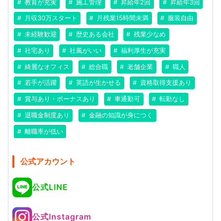
教育が充実
施工管理
昇給年2回
昇給年3回
月収30万スタート
月残業15時間未満
服装自由
未経験歓迎
歴史ある会社
残業少なめ
社宅あり
社風がいい
福利厚生が充実
綺麗なオフィス
総合職
老舗企業
職人
若手が活躍
英語が生かせる
資格取得支援あり
賞与あり・ボーナスあり
車通勤可
転勤なし
退職金制度あり
金融の知識が身につく
離職率が低い
公式アカウント
公式LINE
公式Instagram