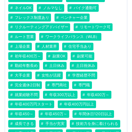
ネイルOK
ノルマなし
バイク通勤可
フレックス制度あり
ベンチャー企業
リクルーティングアドバイザー
リモートワーク可
ルート営業
ワークライフバランス（WLB）
上場企業
人材業界
住宅手当あり
初年収400万～
副業OK
副業可能
勤続年数長め
土日休み
土日祝休み
大手企業
女性が活躍
学歴経歴不問
完全週休2日制
専門商社
専門職
就業経験不問
年収300万以上
年収400万～
年収400万円スタート
年収400万円以上
年収450～
年収450万～
年間休日120日以上
成長できる
手当が充実
技術力を身に着けられる