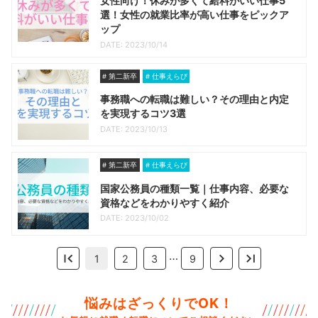
女性向け！休みが多くて給料がいい仕事5
選！女性の就業比率が高い仕事をピックア
ップ
DATE: 2023/10/14
第二新卒
仕事えらび
事務職への転職は難しい？その理由と内定
を実現するコツ3選
DATE: 2023/10/13
第二新卒
仕事えらび
国家公務員の種類一覧｜仕事内容、必要な
資格などをわかりやすく紹介
DATE: 2023/10/02
…
1
2
3
9
悩みはざっくりでOK！