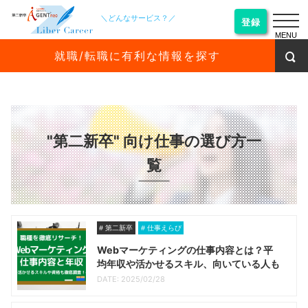
＼どんなサービス？／
登録
MENU
就職/転職に有利な情報を探す
"第二新卒" 向け仕事の選び方一
覧
第二新卒
仕事えらび
Webマーケティングの仕事内容とは？平
均年収や活かせるスキル、向いている人も
DATE: 2025/02/28