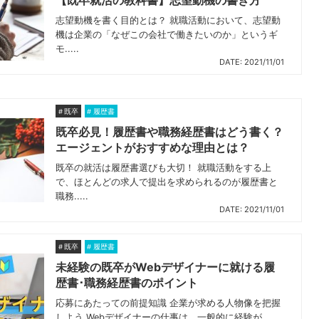
志望動機を書く目的とは？ 就職活動において、志望動
機は企業の「なぜこの会社で働きたいのか」というギ
モ.....
DATE: 2021/11/01
既卒
履歴書
既卒必見！履歴書や職務経歴書はどう書く？
エージェントがおすすめな理由とは？
既卒の就活は履歴書選びも大切！ 就職活動をする上
で、ほとんどの求人で提出を求められるのが履歴書と
職務.....
DATE: 2021/11/01
既卒
履歴書
未経験の既卒がWebデザイナーに就ける履
歴書･職務経歴書のポイント
応募にあたっての前提知識 企業が求める人物像を把握
しよう Webデザイナーの仕事は、一般的に経験が