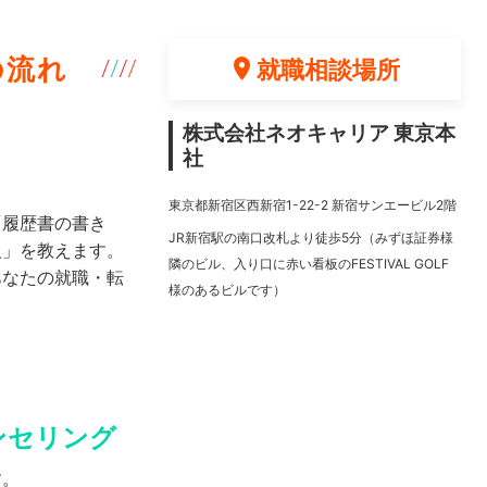
の流れ
就職相談場所
株式会社ネオキャリア 東京本
社
東京都新宿区西新宿1-22-2 新宿サンエービル2階
「履歴書の書き
JR新宿駅の南口改札より徒歩5分（みずほ証券様
人」を教えます。
隣のビル、入り口に赤い看板のFESTIVAL GOLF
あなたの就職・転
様のあるビルです）
ンセリング
す。