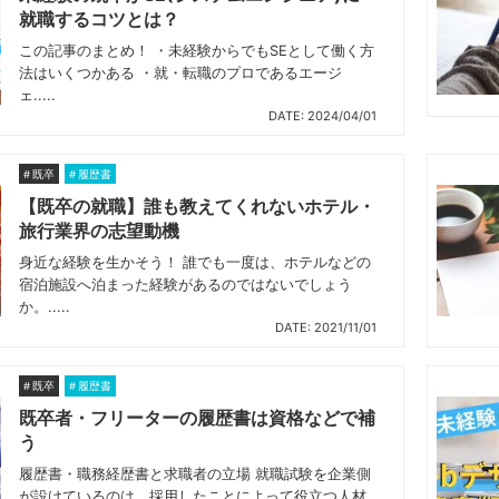
就職するコツとは？
この記事のまとめ！ ・未経験からでもSEとして働く方
法はいくつかある ・就・転職のプロであるエージ
ェ.....
DATE: 2024/04/01
既卒
履歴書
【既卒の就職】誰も教えてくれないホテル・
旅行業界の志望動機
身近な経験を生かそう！ 誰でも一度は、ホテルなどの
宿泊施設へ泊まった経験があるのではないでしょう
か。.....
DATE: 2021/11/01
既卒
履歴書
既卒者・フリーターの履歴書は資格などで補
う
履歴書・職務経歴書と求職者の立場 就職試験を企業側
が設けているのは、採用したことによって役立つ人材