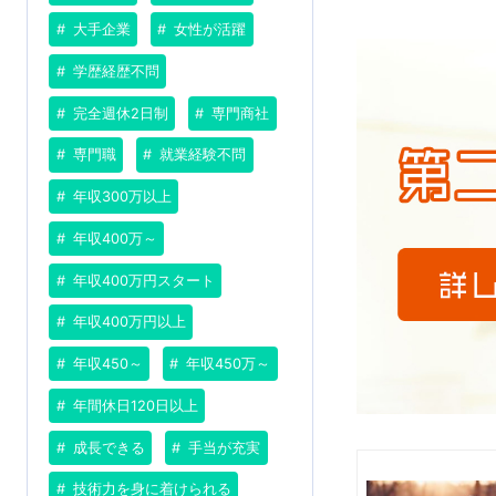
大手企業
女性が活躍
学歴経歴不問
完全週休2日制
専門商社
専門職
就業経験不問
年収300万以上
年収400万～
年収400万円スタート
年収400万円以上
年収450～
年収450万～
年間休日120日以上
成長できる
手当が充実
技術力を身に着けられる