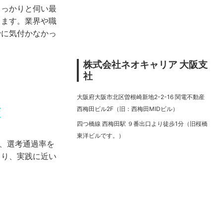
しっかりと伺い最
します。業界や職
でに気付かなかっ
株式会社ネオキャリア 大阪支
社
大阪府大阪市北区曽根崎新地2-2-16 関電不動産
西梅田ビル2F（旧：西梅田MIDビル）
策
四つ橋線 西梅田駅 ９番出口より徒歩1分（旧桜橋
東洋ビルです。）
で、選考通過率を
より、実践に近い