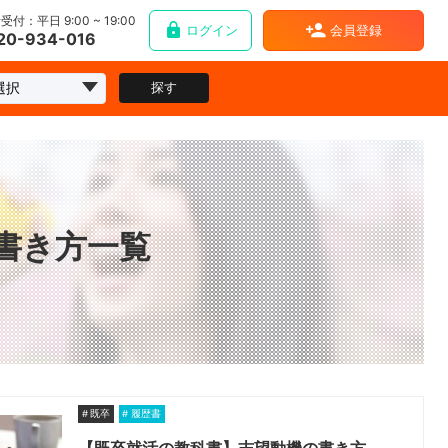
受付：平日 9:00 ~ 19:00
ログイン
会員登録
20-934-016
探す
の書き方一覧
既卒
履歴書
【既卒就活の教科書】志望動機の書き方