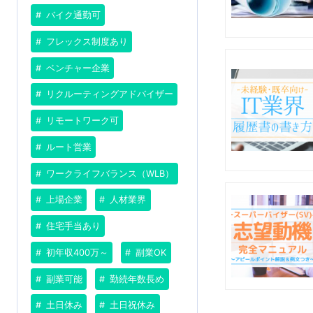
バイク通勤可
フレックス制度あり
ベンチャー企業
リクルーティングアドバイザー
リモートワーク可
ルート営業
ワークライフバランス（WLB）
上場企業
人材業界
住宅手当あり
初年収400万～
副業OK
副業可能
勤続年数長め
土日休み
土日祝休み