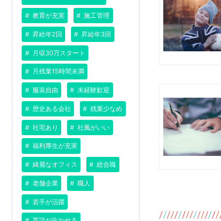
教育が充実
施工管理
昇給年2回
昇給年3回
月収30万スタート
月残業15時間未満
服装自由
未経験歓迎
歴史ある会社
残業少なめ
社宅あり
社風がいい
福利厚生が充実
綺麗なオフィス
総合職
老舗企業
職人
若手が活躍
英語が生かせる