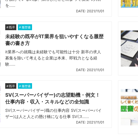
を.....
DATE: 2021/11/01
既卒
履歴書
未経験の既卒がIT業界を狙いやすくなる履歴
書の書き方
it業界への就職は未経験でも可能性は十分 新卒の求人
募集を除いて考えると企業は本来、即戦力となる経
験.....
DATE: 2021/11/01
既卒
履歴書
SV(スーパーバイザー)の志望動機・例文！
仕事内容・収入・スキルなどの全知識
SV(スーパーバイザー)職の仕事内容 SV(スーパーバイ
ザー)は人と人との懸け橋になる仕事 SV(ス.....
DATE: 2021/11/01