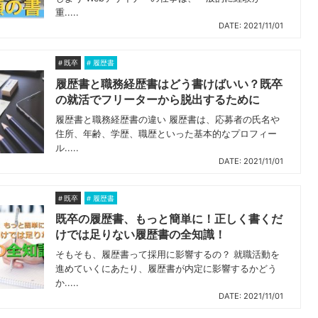
重.....
DATE: 2021/11/01
既卒
履歴書
履歴書と職務経歴書はどう書けばいい？既卒
の就活でフリーターから脱出するために
履歴書と職務経歴書の違い 履歴書は、応募者の氏名や
住所、年齢、学歴、職歴といった基本的なプロフィー
ル.....
DATE: 2021/11/01
既卒
履歴書
既卒の履歴書、もっと簡単に！正しく書くだ
けでは足りない履歴書の全知識！
そもそも、履歴書って採用に影響するの？ 就職活動を
進めていくにあたり、履歴書が内定に影響するかどう
か.....
DATE: 2021/11/01