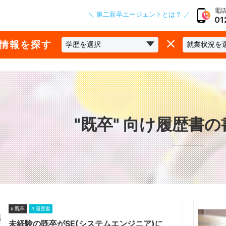
電話
＼ 第二新卒エージェントとは？ ／
01
な情報を探す
"既卒" 向け履歴書
既卒
履歴書
未経験の既卒がSE(システムエンジニア)に