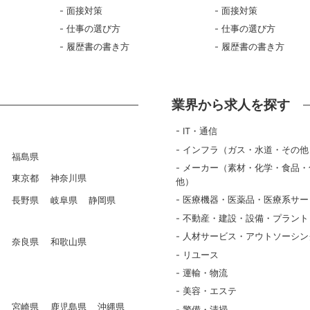
面接対策
面接対策
仕事の選び方
仕事の選び方
履歴書の書き方
履歴書の書き方
業界から求人を探す
IT・通信
インフラ（ガス・水道・その他
県
福島県
メーカー（素材・化学・食品・
県
東京都
神奈川県
他）
医療機器・医薬品・医療系サー
県
長野県
岐阜県
静岡県
不動産・建設・設備・プラント
人材サービス・アウトソーシン
県
奈良県
和歌山県
リユース
県
運輸・物流
美容・エステ
県
宮崎県
鹿児島県
沖縄県
警備・清掃