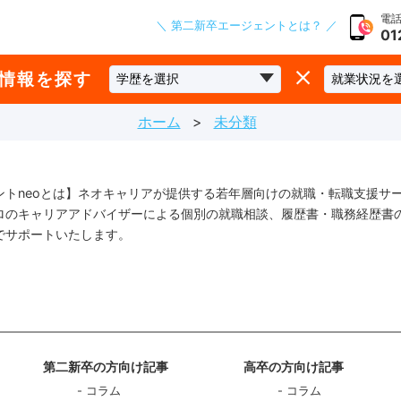
電話
＼ 第二新卒エージェントとは？ ／
01
な情報を探す
ホーム
未分類
ントneoとは】ネオキャリアが提供する若年層向けの就職・転職支援サ
ロのキャリアアドバイザーによる個別の就職相談、履歴書・職務経歴書
でサポートいたします。
第二新卒の方向け記事
高卒の方向け記事
コラム
コラム