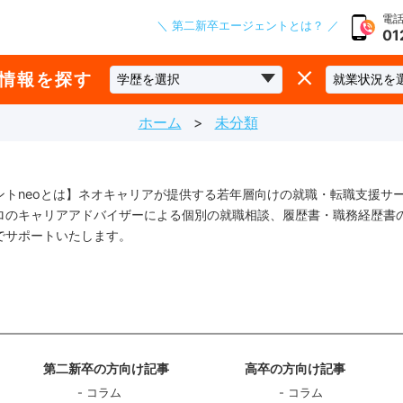
電話
＼ 第二新卒エージェントとは？ ／
01
な情報を探す
ホーム
未分類
ントneoとは】ネオキャリアが提供する若年層向けの就職・転職支援サ
ロのキャリアアドバイザーによる個別の就職相談、履歴書・職務経歴書
でサポートいたします。
第二新卒の方向け記事
高卒の方向け記事
コラム
コラム