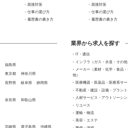
面接対策
面接対策
仕事の選び方
仕事の選び方
履歴書の書き方
履歴書の書き方
業界から求人を探す
IT・通信
インフラ（ガス・水道・その他
県
福島県
メーカー（素材・化学・食品・
県
東京都
神奈川県
他）
医療機器・医薬品・医療系サー
県
長野県
岐阜県
静岡県
不動産・建設・設備・プラント
人材サービス・アウトソーシン
県
奈良県
和歌山県
リユース
県
運輸・物流
美容・エステ
県
宮崎県
鹿児島県
沖縄県
警備・清掃