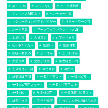
ネイルOK
ノルマなし
バイク通勤可
フレックス制度あり
ベンチャー企業
リクルーティングアドバイザー
リモートワーク可
ルート営業
ワークライフバランス（WLB）
上場企業
人材業界
住宅手当あり
初年収400万～
副業OK
副業可能
勤続年数長め
土日休み
土日祝休み
大手企業
女性が活躍
学歴経歴不問
完全週休2日制
専門商社
専門職
就業経験不問
年収300万以上
年収400万～
年収400万円スタート
年収400万円以上
年収450～
年収450万～
年間休日120日以上
成長できる
手当が充実
技術力を身に着けられる