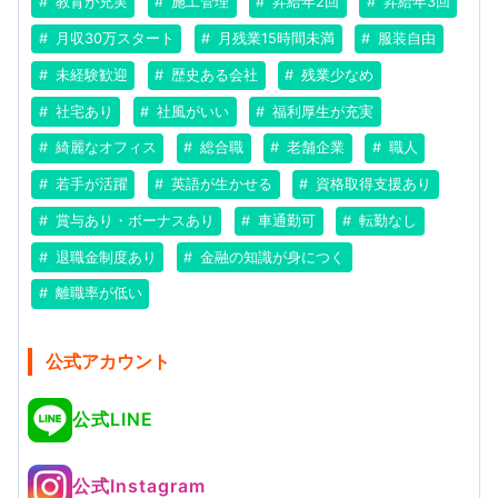
教育が充実
施工管理
昇給年2回
昇給年3回
月収30万スタート
月残業15時間未満
服装自由
未経験歓迎
歴史ある会社
残業少なめ
社宅あり
社風がいい
福利厚生が充実
綺麗なオフィス
総合職
老舗企業
職人
若手が活躍
英語が生かせる
資格取得支援あり
賞与あり・ボーナスあり
車通勤可
転勤なし
退職金制度あり
金融の知識が身につく
離職率が低い
公式アカウント
公式LINE
公式Instagram