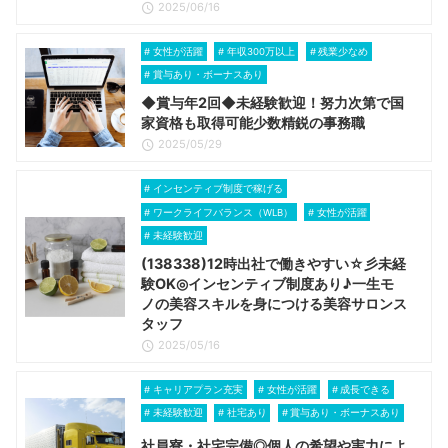
2025/06/16
女性が活躍
年収300万以上
残業少なめ
賞与あり・ボーナスあり
◆賞与年2回◆未経験歓迎！努力次第で国
家資格も取得可能少数精鋭の事務職
2025/05/29
インセンティブ制度で稼げる
ワークライフバランス（WLB）
女性が活躍
未経験歓迎
(138338)12時出社で働きやすい☆彡未経
験OK◎インセンティブ制度あり♪一生モ
ノの美容スキルを身につける美容サロンス
タッフ
2025/05/16
キャリアプラン充実
女性が活躍
成長できる
未経験歓迎
社宅あり
賞与あり・ボーナスあり
社員寮・社宅完備◎個人の希望や実力によ