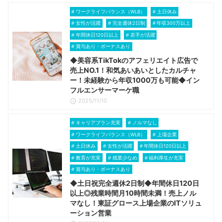
ワークライフバランス（WLB）
土日休み
女性が活躍
完全週休2日制
年収300万以上
年間休日120日以上
若手が活躍
賞与あり・ボーナスあり
◆美容系TikTokのアフェリエイト広告で
売上NO.1！和気あいあいとしたカルチャ
ー！未経験から年収1000万も可能◆イン
フルエンサーマーケ職
2025/11/10
キャリアプラン充実
ノルマなし
ワークライフバランス（WLB）
上場企業
土日休み
女性が活躍
年間休日120日以上
教育が充実
残業少なめ
福利厚生が充実
賞与あり・ボーナスあり
◆土日祝完全週休2日制◆年間休日120日
以上◎残業時間月10時間未満！売上ノル
マなし！東証グロース上場企業のITソリュ
ーション営業