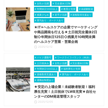
女性が活躍
完全週休2日制
年間休日120日以上
教育が充実
未経験歓迎
残業少なめ
若手が活躍
資格取得支援あり
賞与あり・ボーナスあり
★IT×ヘルスケアの企業でマーケティング
や商品開発を行える★土日祝完全週休2日
制◇年間休日125日◇残業月10時間未満
のヘルスケア営業・営業企画
2025/12/12
バイク通勤可
ワークライフバランス（WLB）
土日祝休み
女性が活躍
完全週休2日制
年間休日120日以上
福利厚生が充実
資格取得支援あり
賞与あり・ボーナスあり
退職金制度あり
★安定の上場企業！未経験者歓迎！福利
厚生充実！土日祝休でLWB充実★自社セ
ンターのDM発送管理スタッフ
2025/12/05