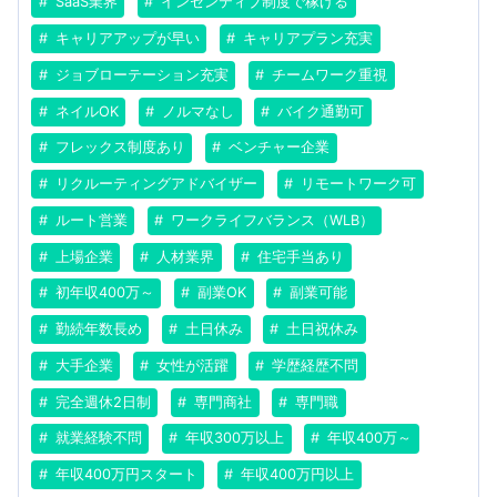
SaaS業界
インセンティブ制度で稼げる
キャリアアップが早い
キャリアプラン充実
ジョブローテーション充実
チームワーク重視
ネイルOK
ノルマなし
バイク通勤可
フレックス制度あり
ベンチャー企業
リクルーティングアドバイザー
リモートワーク可
ルート営業
ワークライフバランス（WLB）
上場企業
人材業界
住宅手当あり
初年収400万～
副業OK
副業可能
勤続年数長め
土日休み
土日祝休み
大手企業
女性が活躍
学歴経歴不問
完全週休2日制
専門商社
専門職
就業経験不問
年収300万以上
年収400万～
年収400万円スタート
年収400万円以上