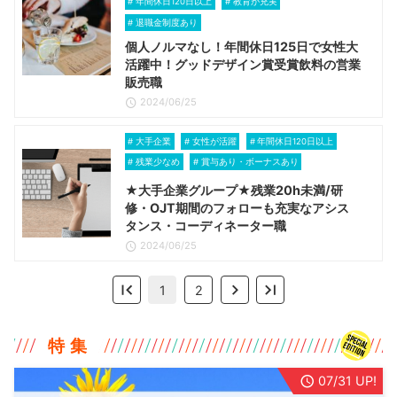
年間休日120日以上
教育が充実
退職金制度あり
個人ノルマなし！年間休日125日で女性大
活躍中！グッドデザイン賞受賞飲料の営業
販売職
2024/06/25
大手企業
女性が活躍
年間休日120日以上
残業少なめ
賞与あり・ボーナスあり
★大手企業グループ★残業20h未満/研
修・OJT期間のフォローも充実なアシス
タンス・コーディネーター職
2024/06/25
1
2
特 集
07/31 UP!