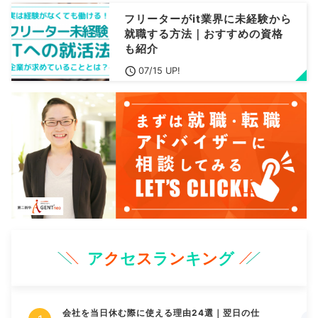
フリーターがit業界に未経験から
就職する方法｜おすすめの資格
も紹介
07/15 UP!
ア
ク
セ
ス
ラ
ン
キ
ン
グ
会社を当日休む際に使える理由24選｜翌日の仕