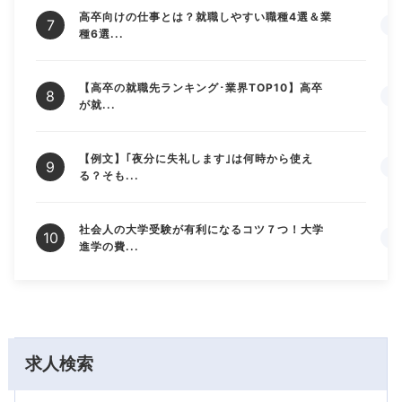
高卒向けの仕事とは？就職しやすい職種4選＆業
種6選...
【高卒の就職先ランキング･業界TOP10】高卒
が就...
【例文】｢夜分に失礼します｣は何時から使え
る？そも...
社会人の大学受験が有利になるコツ７つ！大学
進学の費...
求人検索