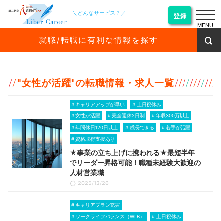
＼どんなサービス？／
登録
MENU
就職/転職に有利な情報を探す
"
女性が活躍
"の転職情報・求人一覧
キャリアアップが早い
土日祝休み
女性が活躍
完全週休2日制
年収300万以上
年間休日120日以上
成長できる
若手が活躍
資格取得支援あり
★事業の立ち上げに携われる★最短半年
でリーダー昇格可能！職種未経験大歓迎の
人材営業職
2025/12/26
キャリアプラン充実
ワークライフバランス（WLB）
土日祝休み