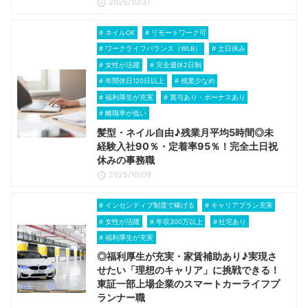
2025/10/31
ネイルOK
リモートワーク可
ワークライフバランス（WLB）
土日休み
女性が活躍
完全週休2日制
年間休日120日以上
残業少なめ
福利厚生が充実
賞与あり・ボーナスあり
離職率が低い
髪型・ネイル自由♪残業月平均5時間◎未
経験入社90％・定着率95％！完全土日祝
休みの事務職
2025/10/09
インセンティブ制度で稼げる
キャリアプラン充実
女性が活躍
年収300万以上
社宅あり
福利厚生が充実
◎福利厚生が充実・家賃補助あり♪実現さ
せたい「理想のキャリア」に挑戦できる！
東証一部上場企業のスマートカーライフプ
ランナー職