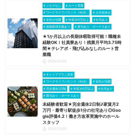
ノルマなし
ルート営業
ワークライフバランス（WLB）
土日祝休み
女性が活躍
年収300万以上
社宅あり
資格取得支援あり
賞与あり・ボーナスあり
★1か月以上の長期休暇取得可能！職種未
経験OK！社員寮あり！残業月平均3.75時
間★テレアポ・飛び込みなしのルート営
業職
2025/12/03
キャリアプラン充実
ワークライフバランス（WLB）
女性が活躍
完全週休2日制
年収300万以上
社宅あり
賞与あり・ボーナスあり
未経験者歓迎★完全週休2日制♪家賃月2
万円・最寄り駅徒歩1分の社宅あり◎Goo
gle評価4.2！働き方改革実施中のホール
スタッフ
2025/12/03