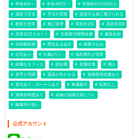
年収450～
年収450万～
年間休日120日以上
成長できる
手当が充実
技術力を身に着けられる
教育が充実
施工管理
昇給年2回
昇給年3回
月収30万スタート
月残業15時間未満
服装自由
未経験歓迎
歴史ある会社
残業少なめ
社宅あり
社風がいい
福利厚生が充実
綺麗なオフィス
総合職
老舗企業
職人
若手が活躍
英語が生かせる
資格取得支援あり
賞与あり・ボーナスあり
車通勤可
転勤なし
退職金制度あり
金融の知識が身につく
離職率が低い
公式アカウント