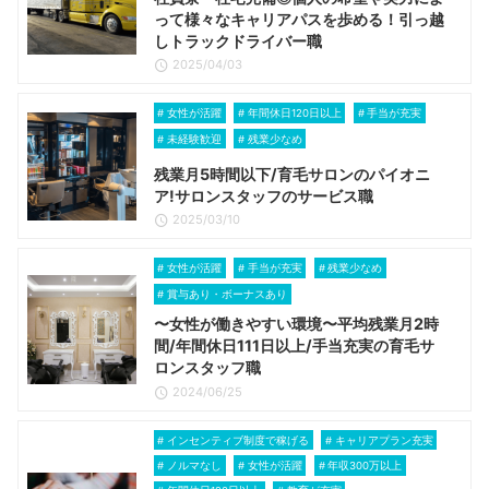
って様々なキャリアパスを歩める！引っ越
しトラックドライバー職
2025/04/03
女性が活躍
年間休日120日以上
手当が充実
未経験歓迎
残業少なめ
残業月5時間以下/育毛サロンのパイオニ
ア!サロンスタッフのサービス職
2025/03/10
女性が活躍
手当が充実
残業少なめ
賞与あり・ボーナスあり
〜女性が働きやすい環境〜平均残業月2時
間/年間休日111日以上/手当充実の育毛サ
ロンスタッフ職
2024/06/25
インセンティブ制度で稼げる
キャリアプラン充実
ノルマなし
女性が活躍
年収300万以上