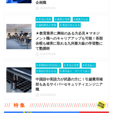
企画職
2024/10/25
手当が充実
教育が充実
残業少なめ
福利厚生が充実
英語が生かせる
★教育業界に興味のある方必見★マネジ
メント職へのキャリアアップも可能！長期
休暇も確実に取れる九州最大級の学習塾に
て塾講師
2024/10/09
年間休日120日以上
手当が充実
社宅あり
英語が生かせる
賞与あり・ボーナスあり
中国語や英語力が武器の方に！引越費用補
助もあるサイバーセキュリティエンジニア
職
2024/06/25
特 集