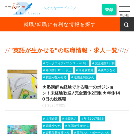
＼どんなサービス？／
登録
MENU
就職/転職に有利な情報を探す
"
英語が生かせる
"の転職情報・求人一覧
ワークライフバランス（WLB）
完全週休2日制
年間休日120日以上
未経験歓迎
残業少なめ
英語が生かせる
退職金制度あり
★塾講師も経験できる唯一のポジショ
ン！未経験歓迎♪完全週休2日制★年休14
0日の総務職
2025/11/25
上場企業
土日休み
年収300万以上
残業少なめ
英語が生かせる
資格取得支援あり
賞与あり・ボーナスあり