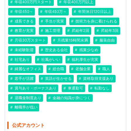
年収400万円スタート
年収400万円以上
年収450～
年収450万～
年間休日120日以上
成長できる
手当が充実
技術力を身に着けられる
教育が充実
施工管理
昇給年2回
昇給年3回
月収30万スタート
月残業15時間未満
服装自由
未経験歓迎
歴史ある会社
残業少なめ
社宅あり
社風がいい
福利厚生が充実
綺麗なオフィス
総合職
老舗企業
職人
若手が活躍
英語が生かせる
資格取得支援あり
賞与あり・ボーナスあり
車通勤可
転勤なし
退職金制度あり
金融の知識が身につく
離職率が低い
公式アカウント