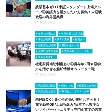
残業基本ゼロ♪東証スタンダード上場グル
ープ◎英語力を活かしたい方募集！未経験
歓迎の海外営業職
2025/05/12
年収300万以上
年間休日120日以上
手当が充実
教育が充実
社宅あり
福利厚生が充実
英語が生かせる
資格取得支援あり
賞与あり・ボーナスあり
退職金制度あり
社宅家賃補助制度あり◎賞与年2回★語学
力を活かせる船舶情報オペレーター職
2025/04/03
完全週休2日制
残業少なめ
福利厚生が充実
英語が生かせる
賞与あり・ボーナスあり
未経験OK！希少性の高い技術も学べる！
在宅勤務OK/土日祝休み/日本でも数少な
いサイバーセキュリティ専門企業での営業