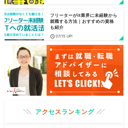
フリーターがit業界に未経験から
就職する方法｜おすすめの資格
も紹介
07/15 UP!
ア
ク
セ
ス
ラ
ン
キ
ン
グ