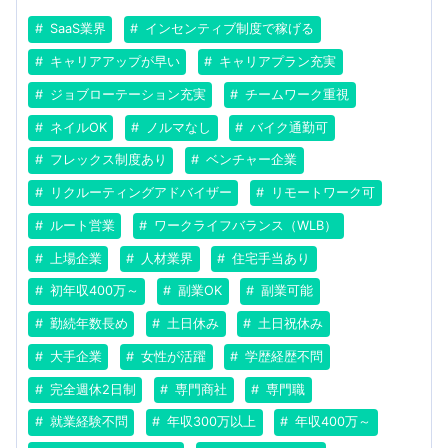
SaaS業界
インセンティブ制度で稼げる
キャリアアップが早い
キャリアプラン充実
ジョブローテーション充実
チームワーク重視
ネイルOK
ノルマなし
バイク通勤可
フレックス制度あり
ベンチャー企業
リクルーティングアドバイザー
リモートワーク可
ルート営業
ワークライフバランス（WLB）
上場企業
人材業界
住宅手当あり
初年収400万～
副業OK
副業可能
勤続年数長め
土日休み
土日祝休み
大手企業
女性が活躍
学歴経歴不問
完全週休2日制
専門商社
専門職
就業経験不問
年収300万以上
年収400万～