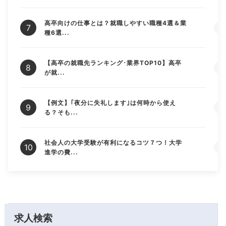
高卒向けの仕事とは？就職しやすい職種4選＆業
種6選...
【高卒の就職先ランキング･業界TOP10】高卒
が就...
【例文】｢夜分に失礼します｣は何時から使え
る？そも...
社会人の大学受験が有利になるコツ７つ！大学
進学の費...
求人検索