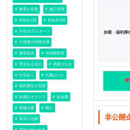
教育が充実
施工管理
昇給年2回
昇給年3回
月収30万スタート
休暇・福利厚
月残業15時間未満
服装自由
未経験歓迎
歴史ある会社
残業少なめ
社宅あり
社風がいい
福利厚生が充実
綺麗なオフィス
総合職
老舗企業
職人
非公開
若手が活躍
英語が生かせる