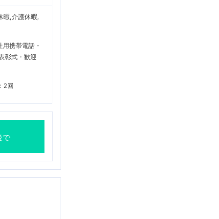
休暇,介護休暇,
社用携帯電話・
表彰式・歓迎
：2回
後で