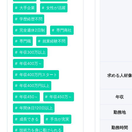
大手企業
女性が活躍
学歴経歴不問
完全週休2日制
専門商社
専門職
就業経験不問
年収300万以上
年収400万～
年収400万円スタート
求める人材
年収400万円以上
年収
年収450～
年収450万～
年間休日120日以上
勤務地
成長できる
手当が充実
勤務時間
技術力を身に着けられる