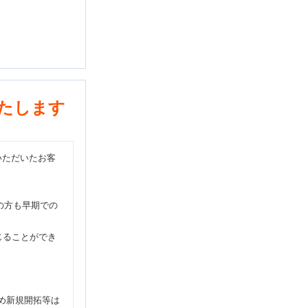
たします
いただいたお客
の方も早期での
じることができ
め新規開拓等は