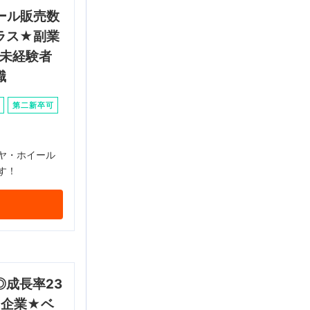
ール販売数
ラス★副業
♩未経験者
職
第二新卒可
ヤ・ホイール
す！
成長率23
T企業★ベ