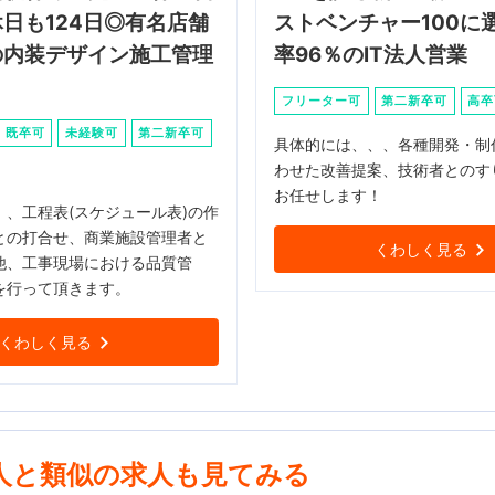
日も124日◎有名店舗
ストベンチャー100に
の内装デザイン施工管理
率96％のIT法人営業
フリーター可
第二新卒可
高卒
既卒可
未経験可
第二新卒可
具体的には、、、各種開発・制
わせた改善提案、技術者とのす
お任せします！
、、工程表(スケジュール表)の作
との打合せ、商業施設管理者と
くわしく見る
他、工事現場における品質管
を行って頂きます。
くわしく見る
人と類似の求人も見てみる