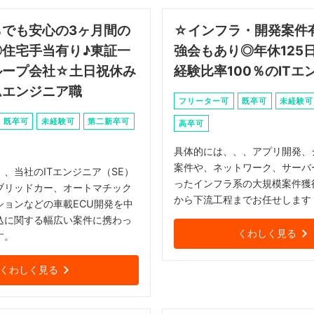
らでも安心の3ヶ月間の
☆インフラ・開発案件
◎住宅手当有り♪東証一
強会もあり◎年休125
ループ会社☆土日祝休み
経験比率100％のITエ
ムエンジニア職
フリーター可
既卒可
未経験可
既卒可
未経験可
第二新卒可
高卒可
具体的には、、、アプリ開発、
案件や、ネットワーク、サーバ
、当社のITエンジニア（SE）
ったインフラ系の大規模案件獲
ブリッドカー、オートマチック
から下流工程までお任せします
ションなどの車載ECU開発を中
込に関する幅広い案件に携わっ
くわしく見る
す。
くわしく見る