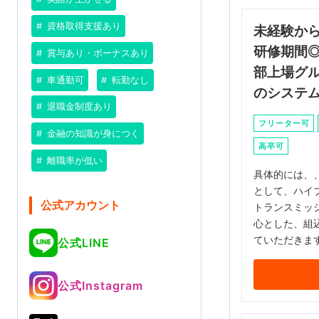
資格取得支援あり
未経験か
研修期間
賞与あり・ボーナスあり
部上場グ
車通勤可
転勤なし
のシステ
退職金制度あり
フリーター可
金融の知識が身につく
高卒可
離職率が低い
具体的には、、
として、ハイ
公式アカウント
トランスミッ
心とした、組
ていただきま
公式LINE
公式Instagram