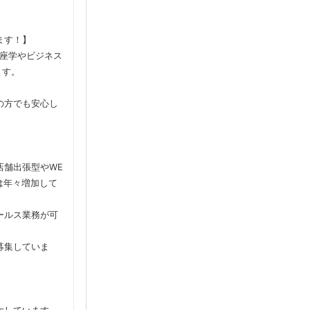
ます！】
の座学やビジネス
ます。
の方でも安心し
店舗出張型やWE
は年々増加して
ールス業務が可
募集していま