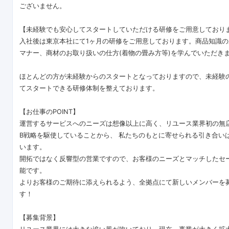
ございません。
【未経験でも安心してスタートしていただける研修をご用意しており
入社後は東京本社にて1ヶ月の研修をご用意しております。商品知識
マナー、商材のお取り扱いの仕方(着物の畳み方等)を学んでいただき
ほとんどの方が未経験からのスタートとなっておりますので、未経験
てスタートできる研修体制を整えております。
【お仕事のPOINT】
運営するサービスへのニーズは想像以上に高く、リユース業界初の無
B戦略を駆使していることから、 私たちのもとに寄せられる引き合い
います。
開拓ではなく反響型の営業ですので、お客様のニーズとマッチしたセ
能です。
よりお客様のご期待に添えられるよう、全拠点にて新しいメンバーを
す！
【募集背景】