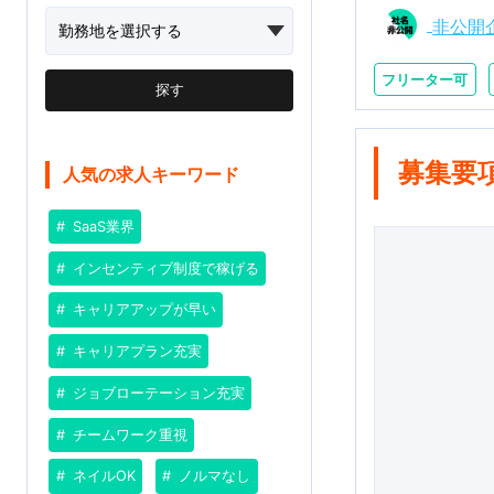
非公開
フリーター可
探す
募集要
人気の求人キーワード
SaaS業界
インセンティブ制度で稼げる
キャリアアップが早い
キャリアプラン充実
ジョブローテーション充実
チームワーク重視
ネイルOK
ノルマなし