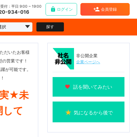
受付：平日 9:00 ~ 19:00
ログイン
会員登録
20-934-016
探す
いただいたお客様
非公開企業
型の営業です！
企業ページへ
活躍が可能です。
す！
話を聞いてみたい
実★未
開して
気になるから後で