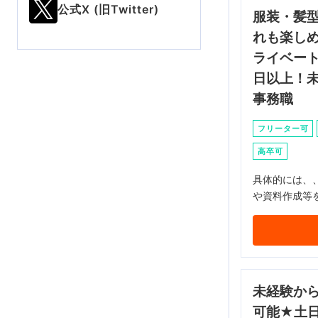
公式X (旧Twitter)
服装・髪
れも楽し
ライベート
日以上！
事務職
フリーター可
高卒可
具体的には、
や資料作成等
未経験か
可能★土