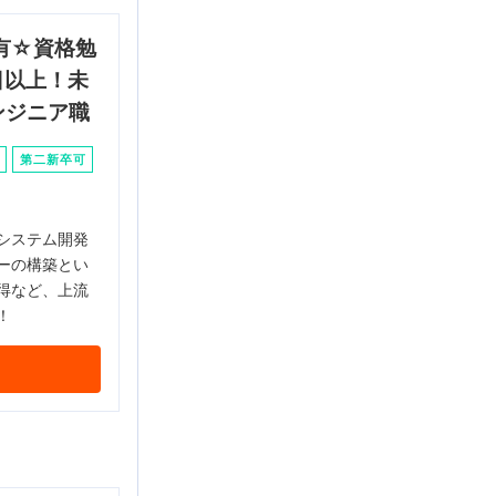
有☆資格勉
日以上！未
ンジニア職
第二新卒可
システム開発
ーの構築とい
得など、上流
！