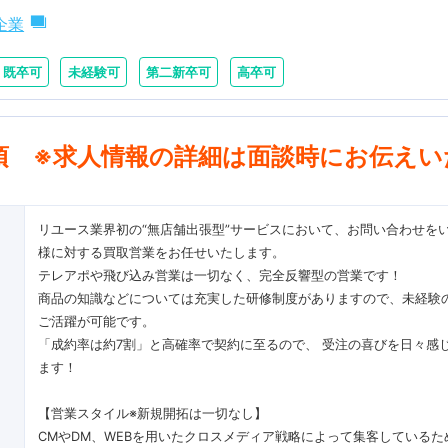
企業
既卒可
未経験可
第二新卒可
高卒可
項 ※求人情報の詳細は面談時にお伝えい
リユース業界初の“無店舗出張型”サービスにおいて、お問い合わせを
様に対する買取営業をお任せいたします。
テレアポや飛び込み営業は一切なく、完全反響型の営業です！
商品の知識などについては充実した研修制度がありますので、未経験
ご活躍が可能です。
「成約率は約7割」と高確率で契約に至るので、 受注の喜びを日々感
ます！
【営業スタイル※新規開拓は一切なし】
CMやDM、WEBを用いたクロスメディア戦略によって集客しているた