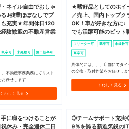
型・ネイル自由でおしゃ
★嗜好品としてのホイ
める♪残業ほぼなしでプ
／売上、国内トップク
も充実★年間休日120
OK！車が好きな方に
未経験歓迎の不動産営業
でも活躍可能のピット
フリーター可
既卒可
未経験可
既卒可
未経験可
第二新卒可
高卒可
具体的には、、、店舗にてタイ
の交換・取付作業をお任せしま
、、不動産事務業務にてリスト
をお任せします！
くわしく見る
くわしく見る
ら手に職をつけることが
◎チームサポート充実◎
日祝休み・完全週休二日
9％を誇る新進気鋭のI