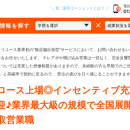
電話
＼ 第二新卒エージェントとは？ ／
01
な情報を探す
、リユース業界初の“無店舗出張型”サービスにおいて、お問い合わせを
業をお任せいたします。 テレアポや飛び込み営業は一切なく、完全反響
については充実した研修制度がありますので、未経験の方も早期でのご
割」と高確率で契約に至るので、 受注の喜びを日々感じることができま
ロース上場◎インセンティブ充
迎♪業界最大級の規模で全国展
取営業職