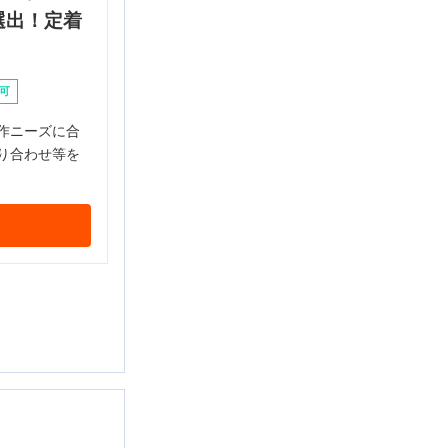
選出！定着
可
作ニーズに合
り合わせ等を