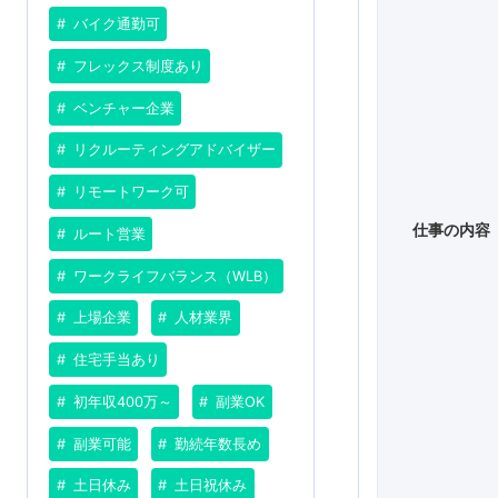
バイク通勤可
フレックス制度あり
ベンチャー企業
リクルーティングアドバイザー
リモートワーク可
仕事の内容
ルート営業
ワークライフバランス（WLB）
上場企業
人材業界
住宅手当あり
初年収400万～
副業OK
副業可能
勤続年数長め
土日休み
土日祝休み