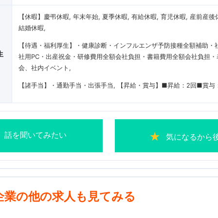
【休暇】慶弔休暇, 年末年始, 夏季休暇, 有給休暇, 育児休暇, 産前産後
結婚休暇
【待遇・福利厚生】・健康診断・インフルエンザ予防接種全額補助・
生
社用PC・出産祝金・研修費用全額会社負担・書籍費用全額会社負担・
会、社内イベント
【諸手当】・通勤手当・出張手当
【昇給・賞与】■昇給：2回■賞与
話を聞いてみたい
気になるから
企業の他の求人も見てみる