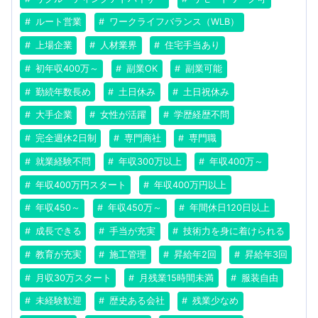
ルート営業
ワークライフバランス（WLB）
上場企業
人材業界
住宅手当あり
初年収400万～
副業OK
副業可能
勤続年数長め
土日休み
土日祝休み
大手企業
女性が活躍
学歴経歴不問
完全週休2日制
専門商社
専門職
就業経験不問
年収300万以上
年収400万～
年収400万円スタート
年収400万円以上
年収450～
年収450万～
年間休日120日以上
成長できる
手当が充実
技術力を身に着けられる
教育が充実
施工管理
昇給年2回
昇給年3回
月収30万スタート
月残業15時間未満
服装自由
未経験歓迎
歴史ある会社
残業少なめ