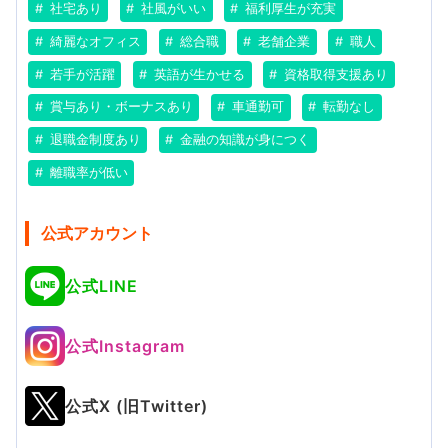
社宅あり
社風がいい
福利厚生が充実
綺麗なオフィス
総合職
老舗企業
職人
若手が活躍
英語が生かせる
資格取得支援あり
賞与あり・ボーナスあり
車通勤可
転勤なし
退職金制度あり
金融の知識が身につく
離職率が低い
公式アカウント
公式LINE
公式Instagram
公式X (旧Twitter)