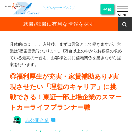
＼どんなサービス？／
登録
MENU
就職/転職に有利な情報を探す
具体的には、、、入社後、まずは営業として働きますが、営
業は”提案営業”となります。1万台以上の中からお客様の求め
ている最高の一台を、お客様と共に信頼関係を築きながら提
案を行います。
◎福利厚生が充実・家賃補助あり♪実
現させたい「理想のキャリア」に挑
戦できる！東証一部上場企業のスマー
トカーライフプランナー職
非公開企業