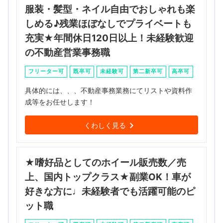
服装・髪型・ネイル自由でおしゃれも楽
しめる♪残業ほぼなしでプライベートも
充実★年間休日120日以上！未経験歓迎
の不動産営業事務職
フリーター可
既卒可
未経験可
第二新卒可
高卒可
具体的には、、、不動産事務業務にてリストや資料作
成等をお任せします！
くわしく見る
★嗜好品としてのホイール販売数／売
上、国内トップクラス★副業OK！車が
好きな方に♩未経験者でも活躍可能のピ
ット職