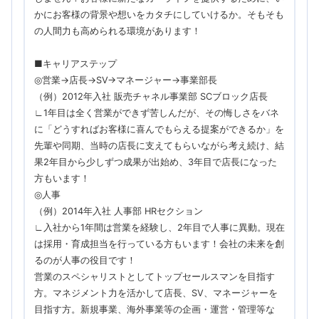
かにお客様の背景や想いをカタチにしていけるか。そもそも
の人間力も高められる環境があります！
■キャリアステップ
◎営業→店長→SV→マネージャー→事業部長
（例）2012年入社 販売チャネル事業部 SCブロック店長
∟1年目は全く営業ができず苦しんだが、その悔しさをバネ
に「どうすればお客様に喜んでもらえる提案ができるか」を
先輩や同期、当時の店長に支えてもらいながら考え続け、結
果2年目から少しずつ成果が出始め、3年目で店長になった
方もいます！
◎人事
（例）2014年入社 人事部 HRセクション
∟入社から1年間は営業を経験し、2年目で人事に異動。現在
は採用・育成担当を行っている方もいます！会社の未来を創
るのが人事の役目です！
営業のスペシャリストとしてトップセールスマンを目指す
方。マネジメント力を活かして店長、SV、マネージャーを
目指す方。新規事業、海外事業等の企画・運営・管理等な