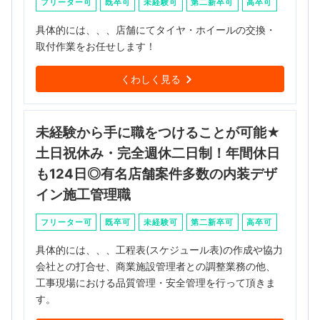
フリーター可
既卒可
未経験可
第二新卒可
高卒可
具体的には、、、店舗にてタイヤ・ホイールの交換・
取付作業をお任せします！
くわしく見る
未経験から手に職をつけることが可能★
土日祝休み・完全週休二日制！年間休日
も124日◎有名店舗案件多数の内装デザ
イン施工管理職
フリーター可
既卒可
未経験可
第二新卒可
高卒可
具体的には、、、工程表(スケジュール表)の作成や協力
会社との打合せ、商業施設管理者との調整業務の他、
工事現場における品質管理・安全管理を行って頂きま
す。