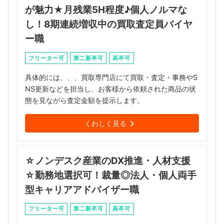
が魅力★月残業5H程度♪個人ノルマな
し！8期連続増収中の買取査定員バイヤ
ー職
フリーター可
第二新卒可
高卒可
具体的には、、、買取専門店にて買取・査定・事務やS
NS更新などを担当し、お客様から依頼された商品の状
態を見ながら査定金額を提示します。
くわしく見る
☆ノンデスク産業のDX推進・人材支援
☆勤務地選択可！裁量◎法人・個人両手
型キャリアアドバイザー職
フリーター可
第二新卒可
高卒可