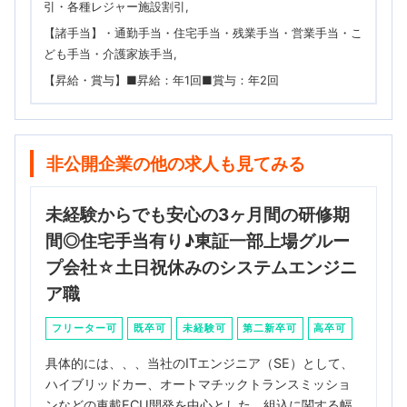
引・各種レジャー施設割引
【諸手当】・通勤手当・住宅手当・残業手当・営業手当・こ
ども手当・介護家族手当
【昇給・賞与】■昇給：年1回■賞与：年2回
非公開企業の他の求人も見てみる
未経験からでも安心の3ヶ月間の研修期
間◎住宅手当有り♪東証一部上場グルー
プ会社☆土日祝休みのシステムエンジニ
ア職
フリーター可
既卒可
未経験可
第二新卒可
高卒可
具体的には、、、当社のITエンジニア（SE）として、
ハイブリッドカー、オートマチックトランスミッショ
ンなどの車載ECU開発を中心とした、組込に関する幅