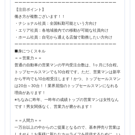
ーーーーーーーーーーーーーーーーーーーーーーーーーー
【注目ポイント】
働き方が複数ございます！！
・ナショナル社員：全国転勤可能という方向け
・エリア社員：各地域後内での移動が可能な社員向け
・ホーム社員：自宅から通える店舗で勤務したい方向け
ーーーーーーーーーーーーーーーーーーーーーーーーーー
■身につくスキル
＝＝営業力＝＝
普通の自動車の営業マンの平均受注台数は、1ヶ月に5台程。
トップセールスマンでも10台程です。ただ、営業マンは新卒
から平均でも10台程受注します！かつ、トップセールスマン
は20台～30台！！業界屈指のトップセールスマンになれる
理由があります！
※ちなみに昨年、一昨年の成績トップの営業マンは女性なん
です！男女関係なく、営業力が磨かれます！
＝＝人間力＝＝
一万台以上の中からのご提案となるので、基本押売り営業は
しません！お客様に新たなカーライフを提供するために、い