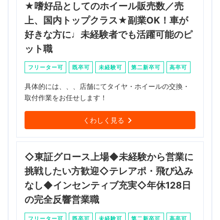
★嗜好品としてのホイール販売数／売
上、国内トップクラス★副業OK！車が
好きな方に♩未経験者でも活躍可能のピ
ット職
フリーター可
既卒可
未経験可
第二新卒可
高卒可
具体的には、、、店舗にてタイヤ・ホイールの交換・
取付作業をお任せします！
くわしく見る
◇東証グロース上場◆未経験から営業に
挑戦したい方歓迎◇テレアポ・飛び込み
なし◆インセンティブ充実◇年休128日
の完全反響営業職
フリーター可
既卒可
未経験可
第二新卒可
高卒可