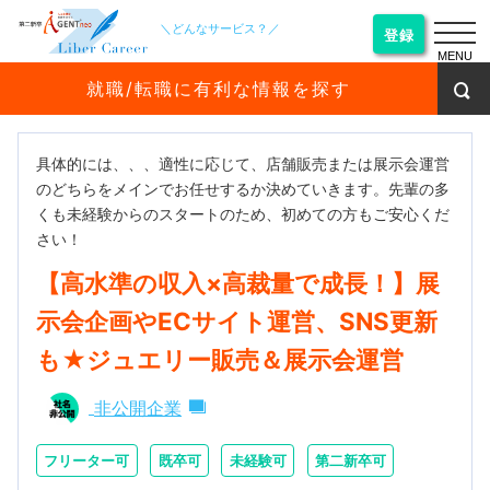
＼どんなサービス？／
登録
MENU
就職/転職に有利な情報を探す
具体的には、、、適性に応じて、店舗販売または展示会運営
のどちらをメインでお任せするか決めていきます。先輩の多
くも未経験からのスタートのため、初めての方もご安心くだ
さい！
【高水準の収入×高裁量で成長！】展
示会企画やECサイト運営、SNS更新
も★ジュエリー販売＆展示会運営
非公開企業
フリーター可
既卒可
未経験可
第二新卒可