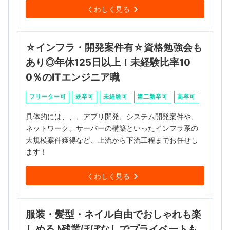
くわしく見る
☆インフラ・開発案件有☆資格勉強会も
あり◎年休125日以上！未経験比率10
0％のITエンジニア職
フリーター可
既卒可
未経験可
第二新卒可
高卒可
具体的には、、、アプリ開発、システム開発案件や、
ネットワーク、サーバーの構築といったインフラ系の
大規模案件獲得など、上流から下流工程までお任せし
ます！
くわしく見る
服装・髪型・ネイル自由でおしゃれも楽
しめる♪残業ほぼなしでプライベートも