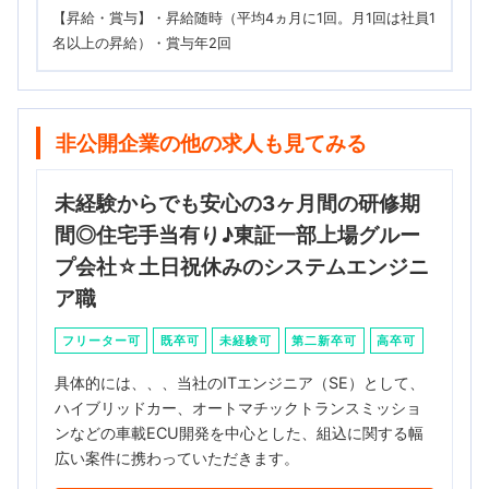
【昇給・賞与】・昇給随時（平均4ヵ月に1回。月1回は社員1
名以上の昇給）・賞与年2回
非公開企業の他の求人も見てみる
未経験からでも安心の3ヶ月間の研修期
間◎住宅手当有り♪東証一部上場グルー
プ会社☆土日祝休みのシステムエンジニ
ア職
フリーター可
既卒可
未経験可
第二新卒可
高卒可
具体的には、、、当社のITエンジニア（SE）として、
ハイブリッドカー、オートマチックトランスミッショ
ンなどの車載ECU開発を中心とした、組込に関する幅
広い案件に携わっていただきます。