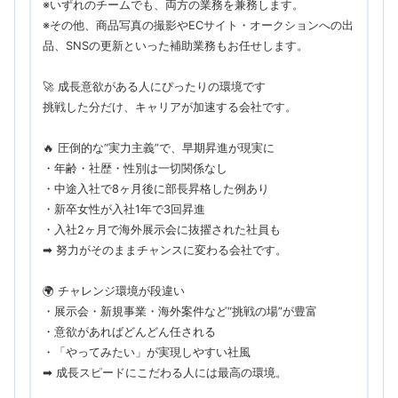
※いずれのチームでも、両方の業務を兼務します。
※その他、商品写真の撮影やECサイト・オークションへの出
品、SNSの更新といった補助業務もお任せします。
🚀 成長意欲がある人にぴったりの環境です
挑戦した分だけ、キャリアが加速する会社です。
🔥 圧倒的な“実力主義”で、早期昇進が現実に
・年齢・社歴・性別は一切関係なし
・中途入社で8ヶ月後に部長昇格した例あり
・新卒女性が入社1年で3回昇進
・入社2ヶ月で海外展示会に抜擢された社員も
➡ 努力がそのままチャンスに変わる会社です。
🌍 チャレンジ環境が段違い
・展示会・新規事業・海外案件など“挑戦の場”が豊富
・意欲があればどんどん任される
・「やってみたい」が実現しやすい社風
➡ 成長スピードにこだわる人には最高の環境。