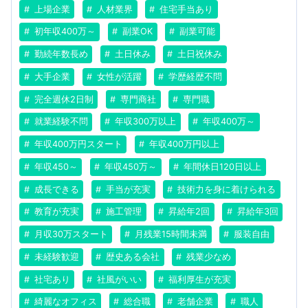
上場企業
人材業界
住宅手当あり
初年収400万～
副業OK
副業可能
勤続年数長め
土日休み
土日祝休み
大手企業
女性が活躍
学歴経歴不問
完全週休2日制
専門商社
専門職
就業経験不問
年収300万以上
年収400万～
年収400万円スタート
年収400万円以上
年収450～
年収450万～
年間休日120日以上
成長できる
手当が充実
技術力を身に着けられる
教育が充実
施工管理
昇給年2回
昇給年3回
月収30万スタート
月残業15時間未満
服装自由
未経験歓迎
歴史ある会社
残業少なめ
社宅あり
社風がいい
福利厚生が充実
綺麗なオフィス
総合職
老舗企業
職人