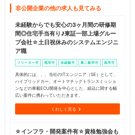
非公開企業の他の求人も見てみる
未経験からでも安心の3ヶ月間の研修期
間◎住宅手当有り♪東証一部上場グルー
プ会社☆土日祝休みのシステムエンジニ
ア職
フリーター可
既卒可
未経験可
第二新卒可
高卒可
具体的には、、、当社のITエンジニア（SE）として、
ハイブリッドカー、オートマチックトランスミッショ
ンなどの車載ECU開発を中心とした、組込に関する幅
広い案件に携わっていただきます。
くわしく見る
☆インフラ・開発案件有☆資格勉強会も