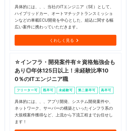
具体的には、、、当社のITエンジニア（SE）として、
ハイブリッドカー、オートマチックトランスミッショ
ンなどの車載ECU開発を中心とした、組込に関する幅
広い案件に携わっていただきます。
くわしく見る
☆インフラ・開発案件有☆資格勉強会も
あり◎年休125日以上！未経験比率10
0％のITエンジニア職
フリーター可
既卒可
未経験可
第二新卒可
高卒可
具体的には、、、アプリ開発、システム開発案件や、
ネットワーク、サーバーの構築といったインフラ系の
大規模案件獲得など、上流から下流工程までお任せし
ます！