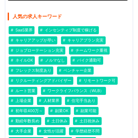
人気の求人キーワード
SaaS業界
インセンティブ制度で稼げる
キャリアアップが早い
キャリアプラン充実
ジョブローテーション充実
チームワーク重視
ネイルOK
ノルマなし
バイク通勤可
フレックス制度あり
ベンチャー企業
リクルーティングアドバイザー
リモートワーク可
ルート営業
ワークライフバランス（WLB）
上場企業
人材業界
住宅手当あり
初年収400万～
副業OK
副業可能
勤続年数長め
土日休み
土日祝休み
大手企業
女性が活躍
学歴経歴不問