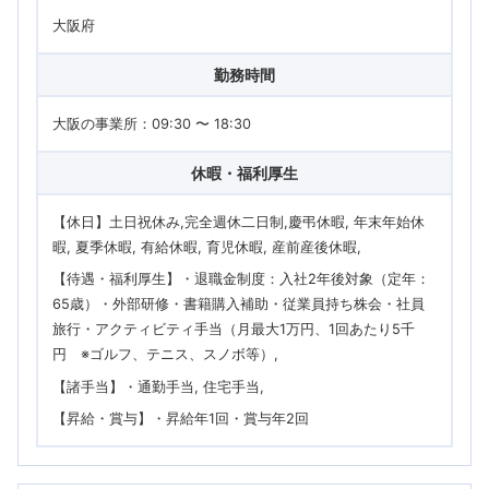
大阪府
勤務時間
大阪の事業所：09:30 〜 18:30
休暇・福利厚生
【休日】土日祝休み,完全週休二日制,慶弔休暇, 年末年始休
暇, 夏季休暇, 有給休暇, 育児休暇, 産前産後休暇
【待遇・福利厚生】・退職金制度：入社2年後対象（定年：
65歳）・外部研修・書籍購入補助・従業員持ち株会・社員
旅行・アクティビティ手当（月最大1万円、1回あたり5千
円 ※ゴルフ、テニス、スノボ等）
【諸手当】・通勤手当, 住宅手当
【昇給・賞与】・昇給年1回・賞与年2回