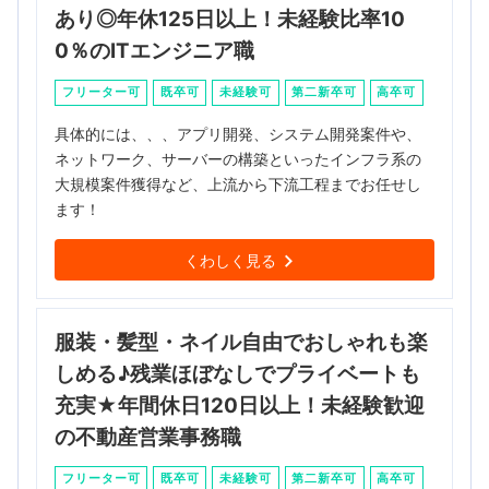
あり◎年休125日以上！未経験比率10
0％のITエンジニア職
フリーター可
既卒可
未経験可
第二新卒可
高卒可
具体的には、、、アプリ開発、システム開発案件や、
ネットワーク、サーバーの構築といったインフラ系の
大規模案件獲得など、上流から下流工程までお任せし
ます！
くわしく見る
服装・髪型・ネイル自由でおしゃれも楽
しめる♪残業ほぼなしでプライベートも
充実★年間休日120日以上！未経験歓迎
の不動産営業事務職
フリーター可
既卒可
未経験可
第二新卒可
高卒可