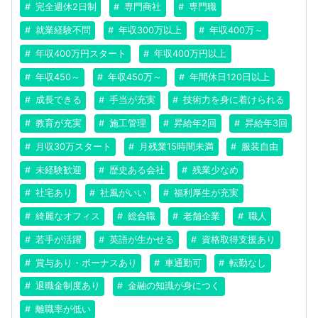
完全週休2日制
専門商社
専門職
就業経験不問
年収300万以上
年収400万～
年収400万円スタート
年収400万円以上
年収450～
年収450万～
年間休日120日以上
成長できる
手当が充実
技術力を身に着けられる
教育が充実
施工管理
昇給年2回
昇給年3回
月収30万スタート
月残業15時間未満
服装自由
未経験歓迎
歴史ある会社
残業少なめ
社宅あり
社風がいい
福利厚生が充実
綺麗なオフィス
総合職
老舗企業
職人
若手が活躍
英語が生かせる
資格取得支援あり
賞与あり・ボーナスあり
車通勤可
転勤なし
退職金制度あり
金融の知識が身につく
離職率が低い