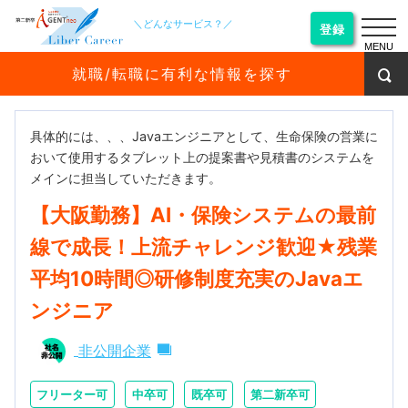
＼どんなサービス？／
登録
MENU
就職/転職に有利な情報を探す
具体的には、、、Javaエンジニアとして、生命保険の営業に
おいて使用するタブレット上の提案書や見積書のシステムを
メインに担当していただきます。
【大阪勤務】AI・保険システムの最前
線で成長！上流チャレンジ歓迎★残業
平均10時間◎研修制度充実のJavaエ
ンジニア
非公開企業
フリーター可
中卒可
既卒可
第二新卒可