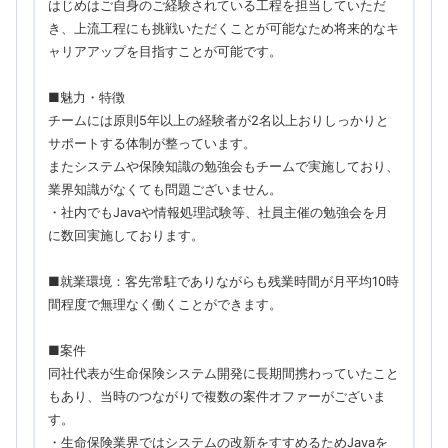
はじめはご自身のご経験されている工程を担当していただ
き、上流工程にも挑戦いただくことが可能なため将来的なキ
ャリアアップを目指すことが可能です。
■魅力・特徴
チームには原則5年以上の経験者が2名以上おりしっかりと
サポートする体制が整っています。
またシステムや保険知識の勉強会もチームで実施しており、
業界知識がなくても問題ございません。
・社内でもJavaや情報処理試験等、社員主催の勉強会を月
に数回実施しております。
■就業環境：客先常駐でありながらも残業時間が月平均10時
間程度で無理なく働くことができます。
■案件
同社代表が生命保険システム開発に長期間携わっていたこと
もあり、当時のつながりで複数の案件オファーがございま
す。
・生命保険業界ではシステムの改新をすすめるためJavaを