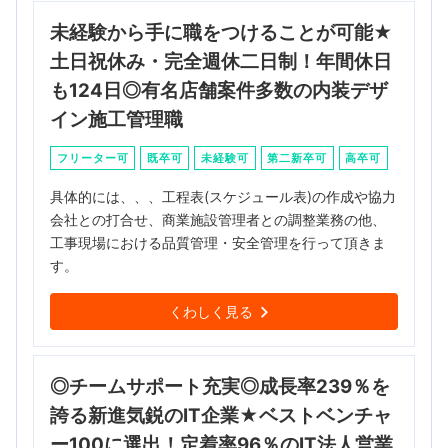
未経験から手に職をつけることが可能★
土日祝休み・完全週休二日制！年間休日
も124日◎有名店舗案件多数の内装デザ
イン施工管理職
フリーター可
既卒可
未経験可
第二新卒可
高卒可
具体的には、、、工程表(スケジュール表)の作成や協力
会社との打合せ、商業施設管理者との調整業務の他、
工事現場における品質管理・安全管理を行って頂きま
す。
くわしく見る
◎チームサポート充実◎成長率239％を
誇る新進気鋭のIT企業★ベストベンチャ
ー100に選出！定着率96％のIT法人営業