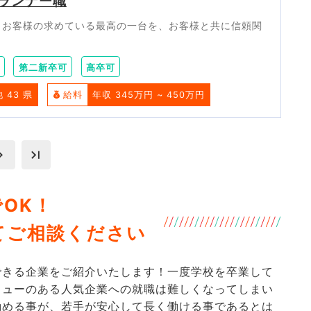
ランナー職
らお客様の求めている最高の一台を、お客様と共に信頼関
第二新卒可
高卒可
他 43 県
給料
年収 345万円 ~ 450万円
OK！
いてご相談ください
できる企業をご紹介いたします！一度学校を卒業して
リューのある人気企業への就職は難しくなってしまい
勤める事が、若手が安心して長く働ける事であるとは