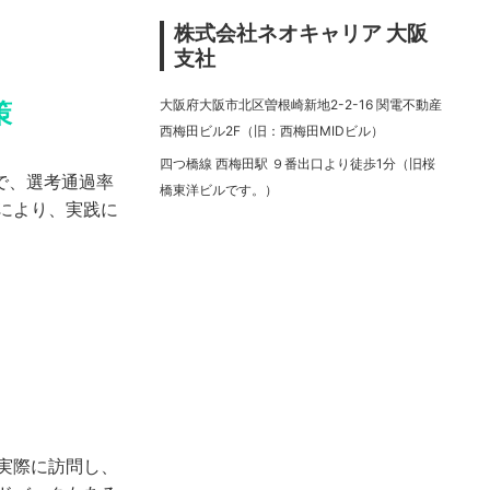
株式会社ネオキャリア 大阪
支社
大阪府大阪市北区曽根崎新地2-2-16 関電不動産
策
西梅田ビル2F（旧：西梅田MIDビル）
四つ橋線 西梅田駅 ９番出口より徒歩1分（旧桜
で、選考通過率
橋東洋ビルです。）
により、実践に
実際に訪問し、