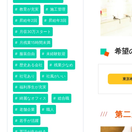
教育が充実
施工管理
昇給年2回
昇給年3回
月収30万スタート
月残業15時間未満
希望
服装自由
未経験歓迎
歴史ある会社
残業少なめ
社宅あり
社風がいい
東京
福利厚生が充実
綺麗なオフィス
総合職
老舗企業
職人
第二
若手が活躍
英語が生かせる