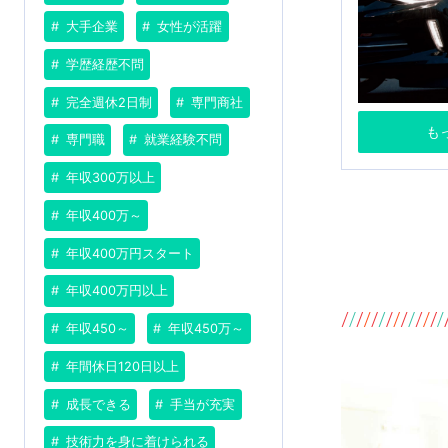
大手企業
女性が活躍
学歴経歴不問
完全週休2日制
専門商社
も
専門職
就業経験不問
年収300万以上
年収400万～
年収400万円スタート
年収400万円以上
年収450～
年収450万～
年間休日120日以上
成長できる
手当が充実
技術力を身に着けられる