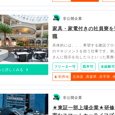
非公開企業
家具・家電付きの社員寮を
職
具体的には、、、希望する建設プロ
のマネジメントを担う仕事です。例
さんに指示を出したりといった業務
フリーター可
既卒可
未経験可
っと詳しくみる
勤務地
北海道
青森県
岩手県
非公開企業
★東証一部上場企業★研修