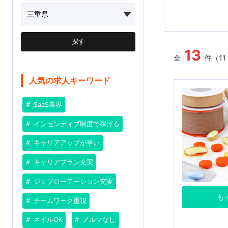
探す
13
全
件（11
人気の求人キーワード
SaaS業界
インセンティブ制度で稼げる
キャリアアップが早い
キャリアプラン充実
ジョブローテーション充実
も
チームワーク重視
ネイルOK
ノルマなし