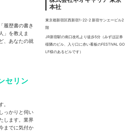
本社
東京都新宿区西新宿1-22-2 新宿サンエービル2
「履歴書の書き
階
人」を教えま
JR新宿駅の南口改札より徒歩5分（みずほ証券
ど、あなたの就
様隣のビル、入り口に赤い看板のFESTIVAL GO
LF様のあるビルです）
ンセリン
す。
しっかりと伺い
たします。業界
今までに気付か