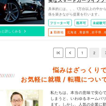
実なスマートカーライフプ
具体的には、、、1万台以上の中か
係を築きながら提案を行います。
フリーター可
既卒可
未経験可
っと詳しくみる
勤務地
北海道
青森県
岩手県
1
2
悩みはざっくりで
お気軽に就職 / 転職につ
私たちは、本当の意味で安心
しまうと、いわゆるネームバ
ます。しかし、人気の企業に