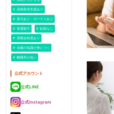
資格取得支援あり
賞与あり・ボーナスあり
車通勤可
転勤なし
退職金制度あり
金融の知識が身につく
離職率が低い
公式アカウント
公式LINE
公式Instagram