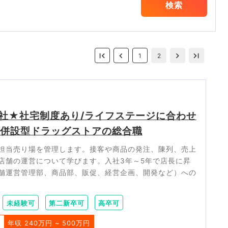
検索
1
2
社★社宅制度あり/ライフステージに合わせ
局併設型ドラッグストアの総合職
担当売り場を管理します。接客や商品の発注、陳列、売上
店舗の運営について学びます。入社3年～5年で店長に昇
舗運営管理部、商品部、販促、経営企画、開発など）への
未経験可
第二新卒可
高卒可
料
年収 240万円 ~ 500万円