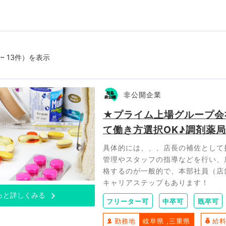
 ~ 13件）を表示
非公開企業
★プライム上場グループ会
て働き方選択OK♪調剤薬
具体的には、、、店長の補佐として
管理やスタッフの指導などを行い、
格するのが一般的で、本部社員（店
キャリアステップもあります！
っと詳しくみる
フリーター可
中卒可
既卒可
勤務地
岐阜県
三重県
給