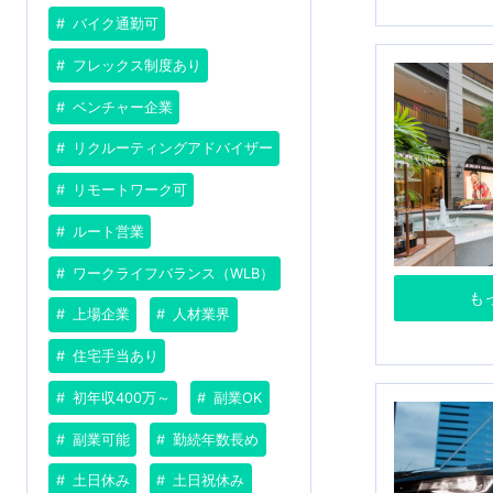
バイク通勤可
フレックス制度あり
ベンチャー企業
リクルーティングアドバイザー
リモートワーク可
ルート営業
ワークライフバランス（WLB）
も
上場企業
人材業界
住宅手当あり
初年収400万～
副業OK
副業可能
勤続年数長め
土日休み
土日祝休み