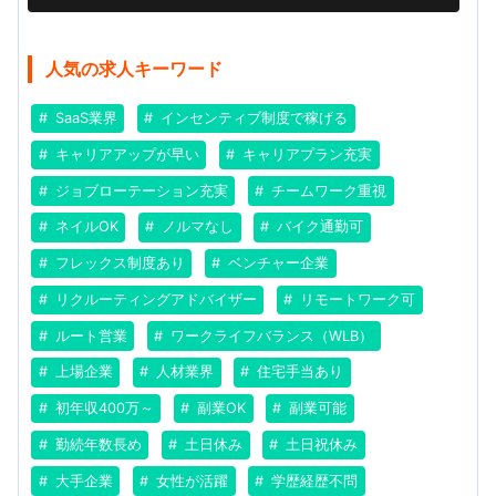
人気の求人キーワード
SaaS業界
インセンティブ制度で稼げる
キャリアアップが早い
キャリアプラン充実
ジョブローテーション充実
チームワーク重視
ネイルOK
ノルマなし
バイク通勤可
フレックス制度あり
ベンチャー企業
リクルーティングアドバイザー
リモートワーク可
ルート営業
ワークライフバランス（WLB）
上場企業
人材業界
住宅手当あり
初年収400万～
副業OK
副業可能
勤続年数長め
土日休み
土日祝休み
大手企業
女性が活躍
学歴経歴不問