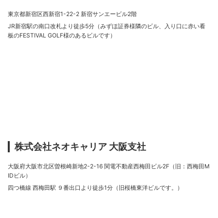
東京都新宿区西新宿1-22-2 新宿サンエービル2階
JR新宿駅の南口改札より徒歩5分（みずほ証券様隣のビル、入り口に赤い看
板のFESTIVAL GOLF様のあるビルです）
株式会社ネオキャリア 大阪支社
大阪府大阪市北区曽根崎新地2-2-16 関電不動産西梅田ビル2F（旧：西梅田M
IDビル）
四つ橋線 西梅田駅 ９番出口より徒歩1分（旧桜橋東洋ビルです。）