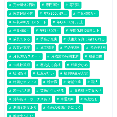
完全週休2日制
専門商社
専門職
就業経験不問
年収300万以上
年収400万～
年収400万円スタート
年収400万円以上
年収450～
年収450万～
年間休日120日以上
成長できる
手当が充実
技術力を身に着けられる
教育が充実
施工管理
昇給年2回
昇給年3回
月収30万スタート
月残業15時間未満
服装自由
未経験歓迎
歴史ある会社
残業少なめ
社宅あり
社風がいい
福利厚生が充実
綺麗なオフィス
総合職
老舗企業
職人
若手が活躍
英語が生かせる
資格取得支援あり
賞与あり・ボーナスあり
車通勤可
転勤なし
退職金制度あり
金融の知識が身につく
離職率が低い