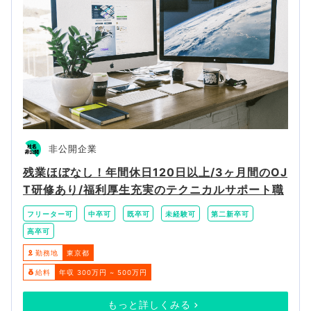
非公開企業
残業ほぼなし！年間休日120日以上/3ヶ月間のOJ
T研修あり/福利厚生充実のテクニカルサポート職
フリーター可
中卒可
既卒可
未経験可
第二新卒可
高卒可
勤務地
東京都
給料
年収 300万円 ~ 500万円
もっと詳しくみる