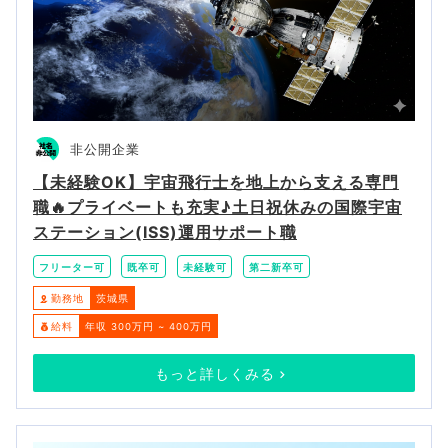
非公開企業
【未経験OK】宇宙飛行士を地上から支える専門
職🔥プライベートも充実♪土日祝休みの国際宇宙
ステーション(ISS)運用サポート職
フリーター可
既卒可
未経験可
第二新卒可
勤務地
茨城県
給料
年収 300万円 ~ 400万円
もっと詳しくみる