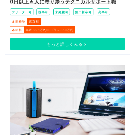
0日以上★人に寄り添うテクニカルサポート職
フリーター可
既卒可
未経験可
第二新卒可
高卒可
勤務地
東京都
給料
年収 295万2,000円 ~ 350万円
もっと詳しくみる