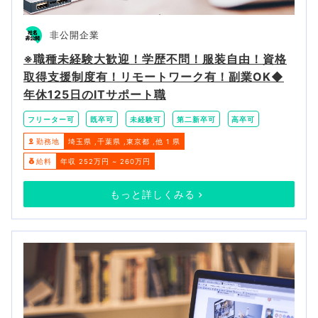
非公開企業
※職種未経験大歓迎！学歴不問！服装自由！資格
取得支援制度有！リモートワーク有！副業OK◆
年休125日のITサポート職
フリーター可
既卒可
未経験可
第二新卒可
高卒可
勤務地
埼玉県
千葉県
東京都
他 1 県
給料
年収 252万円 ~ 260万円
もっと詳しくみる