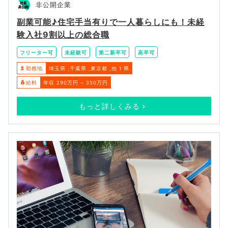
非公開企業
副業可能♪住宅手当有りで一人暮らしにも！未経
験入社9割以上の総合職
フリーター可
未経験可
第二新卒可
高卒可
勤務地
埼玉県
千葉県
東京都
他 1 県
給料
年収 290万円 ~ 350万円
もっと詳しくみる