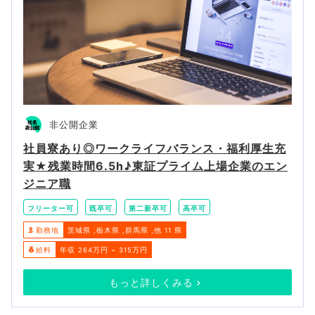
非公開企業
社員寮あり◎ワークライフバランス・福利厚生充
実★残業時間6.5h♪東証プライム上場企業のエン
ジニア職
フリーター可
既卒可
第二新卒可
高卒可
勤務地
茨城県
栃木県
群馬県
他 11 県
給料
年収 264万円 ~ 315万円
もっと詳しくみる