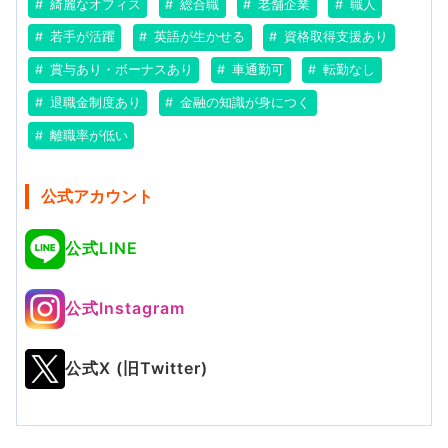
綺麗なオフィス
総合職
老舗企業
職人
若手が活躍
英語が生かせる
資格取得支援あり
賞与あり・ボーナスあり
車通勤可
転勤なし
退職金制度あり
金融の知識が身につく
離職率が低い
公式アカウント
公式LINE
公式Instagram
公式X (旧Twitter)