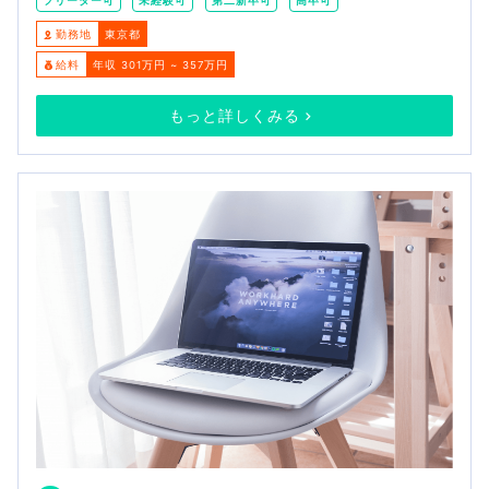
フリーター可
未経験可
第二新卒可
高卒可
勤務地
東京都
給料
年収 301万円 ~ 357万円
もっと詳しくみる