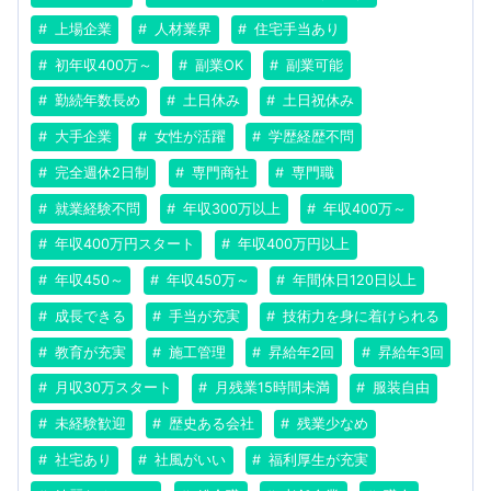
上場企業
人材業界
住宅手当あり
初年収400万～
副業OK
副業可能
勤続年数長め
土日休み
土日祝休み
大手企業
女性が活躍
学歴経歴不問
完全週休2日制
専門商社
専門職
就業経験不問
年収300万以上
年収400万～
年収400万円スタート
年収400万円以上
年収450～
年収450万～
年間休日120日以上
成長できる
手当が充実
技術力を身に着けられる
教育が充実
施工管理
昇給年2回
昇給年3回
月収30万スタート
月残業15時間未満
服装自由
未経験歓迎
歴史ある会社
残業少なめ
社宅あり
社風がいい
福利厚生が充実