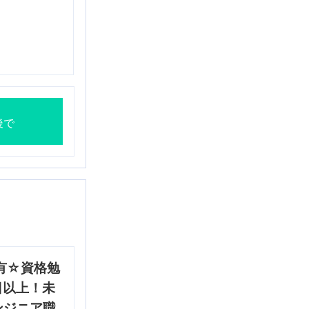
後で
有☆資格勉
日以上！未
ンジニア職