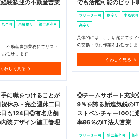
未経験歓迎の不動産営業
でも活躍可能のピット
フリーター可
既卒可
未経験可
既卒可
未経験可
第二新卒可
高卒可
具体的には、、、店舗にてタイ
の交換・取付作業をお任せしま
、、不動産事務業務にてリスト
をお任せします！
くわしく見る
くわしく見る
ら手に職をつけることが
◎チームサポート充実◎
日祝休み・完全週休二日
9％を誇る新進気鋭のI
日も124日◎有名店舗
ストベンチャー100に
の内装デザイン施工管理
率96％のIT法人営業
フリーター可
第二新卒可
高卒