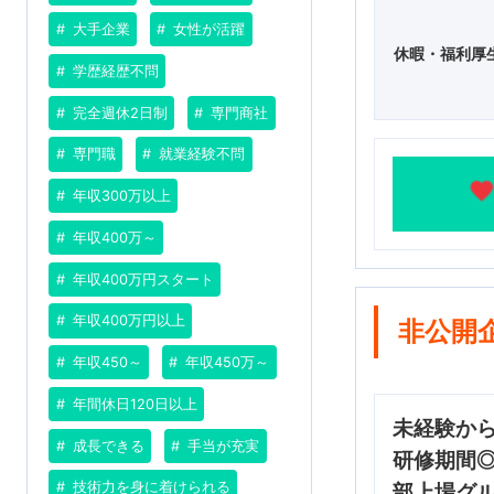
大手企業
女性が活躍
休暇・福利厚
学歴経歴不問
完全週休2日制
専門商社
専門職
就業経験不問
年収300万以上
年収400万～
年収400万円スタート
年収400万円以上
非公開
年収450～
年収450万～
年間休日120日以上
未経験か
成長できる
手当が充実
研修期間
技術力を身に着けられる
部上場グ