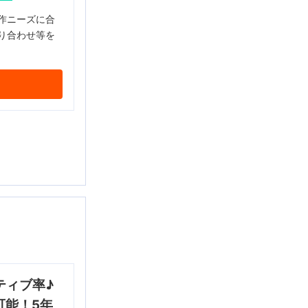
作ニーズに合
り合わせ等を
ティブ率♪
可能！5年