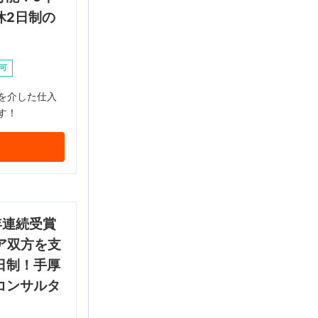
休2日制の
可
を介した仕入
す！
年連続受賞
ア双方を支
日制！手厚
コンサルタ