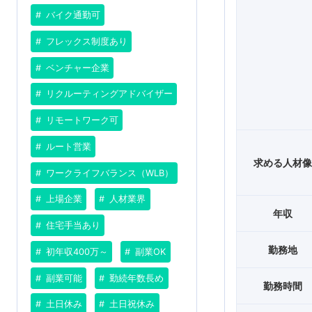
バイク通勤可
フレックス制度あり
ベンチャー企業
リクルーティングアドバイザー
リモートワーク可
ルート営業
求める人材
ワークライフバランス（WLB）
上場企業
人材業界
年収
住宅手当あり
勤務地
初年収400万～
副業OK
副業可能
勤続年数長め
勤務時間
土日休み
土日祝休み