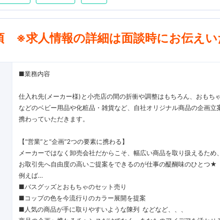
項 ※求人情報の詳細は面談時にお伝えい
■業務内容
仕入れ先(メーカー様)と小売店の間の折衝や調整はもちろん、おもち
などのベビー用品や化粧品・雑貨など、自社オリジナル商品の企画立
携わっていただきます。
【“営業”と“企画”2つの要素に携わる】
メーカーではなく卸売会社だからこそ、幅広い商品を取り扱えるため
お取引先へ自由度の高いご提案をできるのが仕事の醍醐味のひとつ★
例えば…
■バスグッズとおもちゃのセット売り
■コップの色を今流行りのカラー展開を提案
■人気の商品が手に取りやすいような陳列 などなど、、、