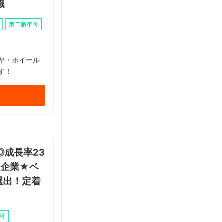
職
第二新卒可
ヤ・ホイール
す！
成長率23
T企業★ベ
選出！定着
可