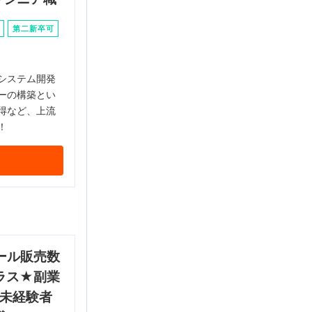
第二新卒可
システム開発
ーの構築とい
得など、上流
！
ール販売数
ラス★副業
♩未経験者