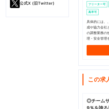
公式X (旧Twitter)
フリーター可
高卒可
具体的には、
成や協力会社
の調整業務の
理・安全管理
この求
◎チームサ
9％を誇る