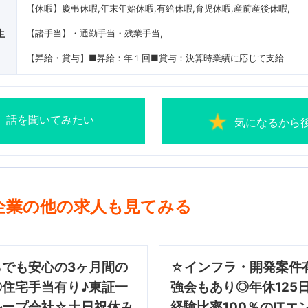
【休暇】慶弔休暇,年末年始休暇,有給休暇,育児休暇,産前産後休暇
生
【諸手当】・通勤手当・残業手当
【昇給・賞与】■昇給：年１回■賞与：決算時業績に応じて支給
話を聞いてみたい
気になるから
企業の他の求人も見てみる
らでも安心の3ヶ月間の
☆インフラ・開発案件
◎住宅手当有り♪東証一
強会もあり◎年休125
ループ会社☆土日祝休み
経験比率100％のITエ