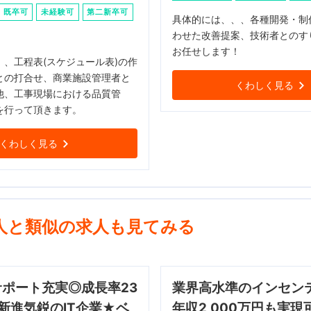
既卒可
未経験可
第二新卒可
具体的には、、、各種開発・制
わせた改善提案、技術者とのす
お任せします！
、、工程表(スケジュール表)の作
との打合せ、商業施設管理者と
くわしく見る
他、工事現場における品質管
を行って頂きます。
くわしく見る
人と類似の求人も見てみる
ポート充実◎成長率23
業界高水準のインセン
新進気鋭のIT企業★ベ
年収2,000万円も実現