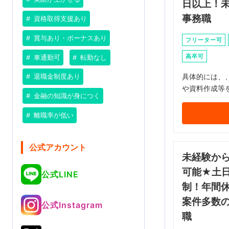
日以上！
事務職
資格取得支援あり
賞与あり・ボーナスあり
フリーター可
高卒可
車通勤可
転勤なし
具体的には、
退職金制度あり
や資料作成等
金融の知識が身につく
離職率が低い
公式アカウント
未経験か
可能★土
公式LINE
制！年間休
案件多数
公式Instagram
職