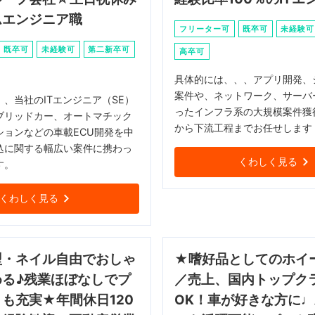
ムエンジニア職
フリーター可
既卒可
未経験可
既卒可
未経験可
第二新卒可
高卒可
具体的には、、、アプリ開発、
案件や、ネットワーク、サーバ
、当社のITエンジニア（SE）
ったインフラ系の大規模案件獲
ブリッドカー、オートマチック
から下流工程までお任せします
ションなどの車載ECU開発を中
込に関する幅広い案件に携わっ
くわしく見る
す。
くわしく見る
型・ネイル自由でおしゃ
★嗜好品としてのホイ
める♪残業ほぼなしでプ
／売上、国内トップク
も充実★年間休日120
OK！車が好きな方に