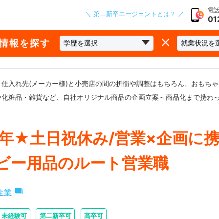
電話
＼ 第二新卒エージェントとは？ ／
01
な情報を探す
、仕入れ先(メーカー様)と小売店の間の折衝や調整はもちろん、おもち
や化粧品・雑貨など、自社オリジナル商品の企画立案～商品化まで携わ
0年★土日祝休み/営業×企画に
ビー用品のルート営業職
企業
未経験可
第二新卒可
高卒可