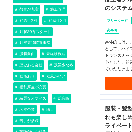
のシステ
教育が充実
施工管理
昇給年2回
昇給年3回
フリーター可
高卒可
月収30万スタート
具体的には、、
月残業15時間未満
として、ハイ
服装自由
未経験歓迎
トランスミッ
心とした、組
歴史ある会社
残業少なめ
ていただきま
社宅あり
社風がいい
福利厚生が充実
綺麗なオフィス
総合職
服装・髪
老舗企業
職人
れも楽し
若手が活躍
ライベート
英語が生かせる