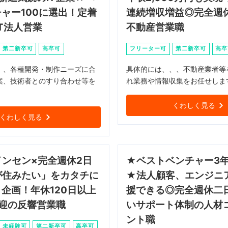
ャー100に選出！定着
連続増収増益◎完全週
IT法人営業
不動産営業職
第二新卒可
高卒可
フリーター可
第二新卒可
高卒
、、各種開発・制作ニーズに合
具体的には、、、不動産業者等
案、技術者とのすり合わせ等を
れ業務や情報収集をお任せしま
！
くわしく見る
くわしく見る
ンセン×完全週休2日
★ベストベンチャー3
が住みたい」をカタチに
★法人顧客、エンジニ
企画！年休120日以上
援できる◎完全週休二
歓迎の反響営業職
いサポート体制の人材
ント職
未経験可
第二新卒可
高卒可