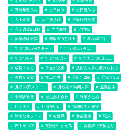
初年収400万～
副業OK
副業可能
勤続年数長め
土日休み
土日祝休み
大手企業
女性が活躍
学歴経歴不問
完全週休2日制
専門商社
専門職
就業経験不問
年収300万以上
年収400万～
年収400万円スタート
年収400万円以上
年収450～
年収450万～
年間休日120日以上
成長できる
手当が充実
技術力を身に着けられる
教育が充実
施工管理
昇給年2回
昇給年3回
月収30万スタート
月残業15時間未満
服装自由
未経験歓迎
歴史ある会社
残業少なめ
社宅あり
社風がいい
福利厚生が充実
綺麗なオフィス
総合職
老舗企業
職人
若手が活躍
英語が生かせる
資格取得支援あり