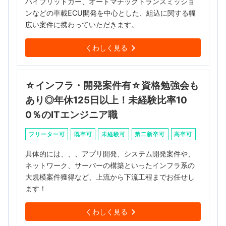
ハイブリッドカー、オートマチックトランスミッショ
ンなどの車載ECU開発を中心とした、組込に関する幅
広い案件に携わっていただきます。
くわしく見る
☆インフラ・開発案件有☆資格勉強会も
あり◎年休125日以上！未経験比率10
0％のITエンジニア職
フリーター可
既卒可
未経験可
第二新卒可
高卒可
具体的には、、、アプリ開発、システム開発案件や、
ネットワーク、サーバーの構築といったインフラ系の
大規模案件獲得など、上流から下流工程までお任せし
ます！
くわしく見る