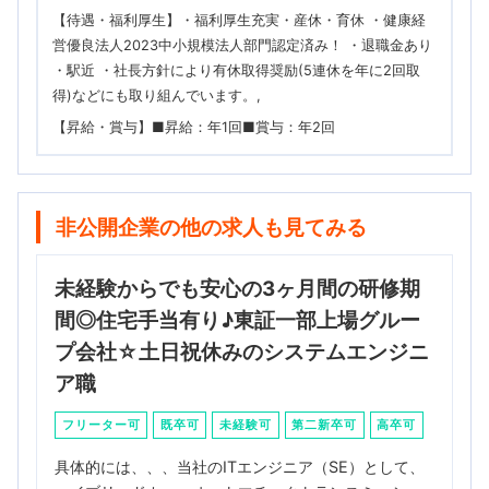
【待遇・福利厚生】・福利厚生充実・産休・育休 ・健康経
営優良法人2023中小規模法人部門認定済み！ ・退職金あり
・駅近 ・社長方針により有休取得奨励(5連休を年に2回取
得)などにも取り組んでいます。
【昇給・賞与】■昇給：年1回■賞与：年2回
非公開企業の他の求人も見てみる
未経験からでも安心の3ヶ月間の研修期
間◎住宅手当有り♪東証一部上場グルー
プ会社☆土日祝休みのシステムエンジニ
ア職
フリーター可
既卒可
未経験可
第二新卒可
高卒可
具体的には、、、当社のITエンジニア（SE）として、