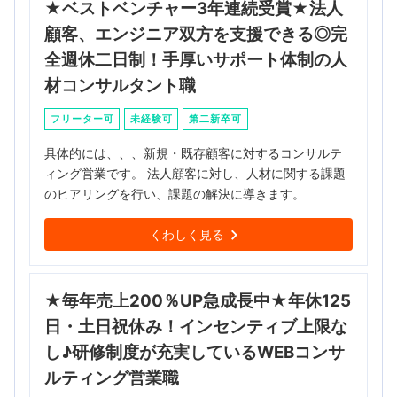
★ベストベンチャー3年連続受賞★法人
顧客、エンジニア双方を支援できる◎完
全週休二日制！手厚いサポート体制の人
材コンサルタント職
フリーター可
未経験可
第二新卒可
具体的には、、、新規・既存顧客に対するコンサルテ
ィング営業です。 法人顧客に対し、人材に関する課題
のヒアリングを行い、課題の解決に導きます。
くわしく見る
★毎年売上200％UP急成長中★年休125
日・土日祝休み！インセンティブ上限な
し♪研修制度が充実しているWEBコンサ
ルティング営業職