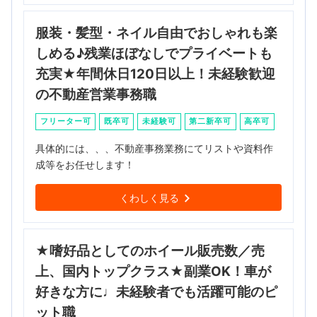
服装・髪型・ネイル自由でおしゃれも楽
しめる♪残業ほぼなしでプライベートも
充実★年間休日120日以上！未経験歓迎
の不動産営業事務職
フリーター可
既卒可
未経験可
第二新卒可
高卒可
具体的には、、、不動産事務業務にてリストや資料作
成等をお任せします！
くわしく見る
★嗜好品としてのホイール販売数／売
上、国内トップクラス★副業OK！車が
好きな方に♩未経験者でも活躍可能のピ
ット職