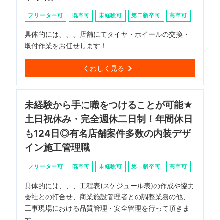
フリーター可
既卒可
未経験可
第二新卒可
高卒可
具体的には、、、店舗にてタイヤ・ホイールの交換・
取付作業をお任せします！
くわしく見る
未経験から手に職をつけることが可能★
土日祝休み・完全週休二日制！年間休日
も124日◎有名店舗案件多数の内装デザ
イン施工管理職
フリーター可
既卒可
未経験可
第二新卒可
高卒可
具体的には、、、工程表(スケジュール表)の作成や協力
会社との打合せ、商業施設管理者との調整業務の他、
工事現場における品質管理・安全管理を行って頂きま
す。