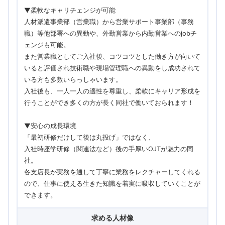
▼柔軟なキャリチェンジが可能
人材派遣事業部（営業職）から営業サポート事業部（事務
職）等他部署への異動や、外勤営業から内勤営業へのjobチ
ェンジも可能。
また営業職としてご入社後、コツコツとした働き方が向いて
いると評価され技術職や現場管理職への異動をし成功されて
いる方も多数いらっしゃいます。
入社後も、一人一人の適性を尊重し、柔軟にキャリア形成を
行うことができ多くの方が長く同社で働いておられます！
▼安心の成長環境
「最初研修だけして後は丸投げ」ではなく、
入社時座学研修（関連法など）後の手厚いOJTが魅力の同
社。
各支店長が実務を通して丁寧に業務をレクチャーしてくれる
ので、仕事に使える生きた知識を着実に吸収していくことが
できます。
求める人材像