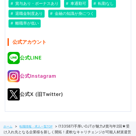
賞与あり・ボーナスあり
車通勤可
転勤なし
退職金制度あり
金融の知識が身につく
離職率が低い
公式アカウント
公式LINE
公式Instagram
公式X (旧Twitter)
(133587)手厚いOJTが魅力♪賞与年2回★受
ホーム
転職情報・求人一覧TOP
け入れ先となる企業様を新しく開拓！柔軟なキャリチェンジが可能人材派遣営