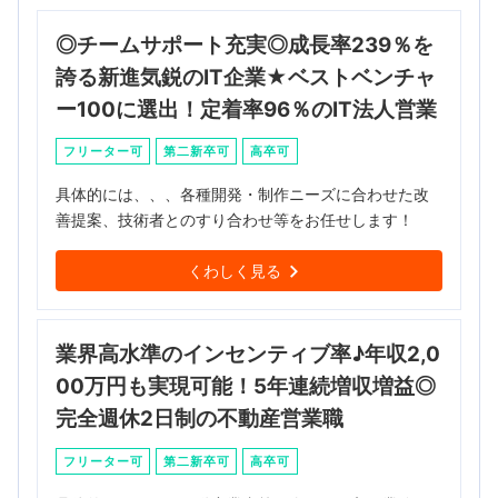
◎チームサポート充実◎成長率239％を
誇る新進気鋭のIT企業★ベストベンチャ
ー100に選出！定着率96％のIT法人営業
フリーター可
第二新卒可
高卒可
具体的には、、、各種開発・制作ニーズに合わせた改
善提案、技術者とのすり合わせ等をお任せします！
くわしく見る
業界高水準のインセンティブ率♪年収2,0
00万円も実現可能！5年連続増収増益◎
完全週休2日制の不動産営業職
フリーター可
第二新卒可
高卒可