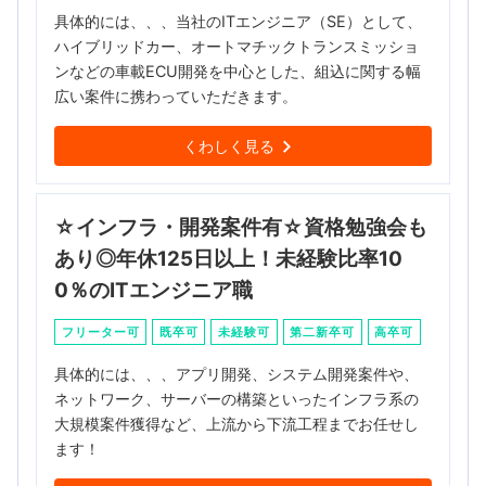
具体的には、、、当社のITエンジニア（SE）として、
ハイブリッドカー、オートマチックトランスミッショ
ンなどの車載ECU開発を中心とした、組込に関する幅
広い案件に携わっていただきます。
くわしく見る
☆インフラ・開発案件有☆資格勉強会も
あり◎年休125日以上！未経験比率10
0％のITエンジニア職
フリーター可
既卒可
未経験可
第二新卒可
高卒可
具体的には、、、アプリ開発、システム開発案件や、
ネットワーク、サーバーの構築といったインフラ系の
大規模案件獲得など、上流から下流工程までお任せし
ます！