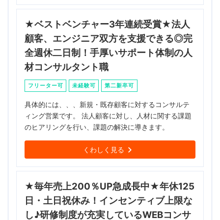
★ベストベンチャー3年連続受賞★法人
顧客、エンジニア双方を支援できる◎完
全週休二日制！手厚いサポート体制の人
材コンサルタント職
フリーター可
未経験可
第二新卒可
具体的には、、、新規・既存顧客に対するコンサルテ
ィング営業です。 法人顧客に対し、人材に関する課題
のヒアリングを行い、課題の解決に導きます。
くわしく見る
★毎年売上200％UP急成長中★年休125
日・土日祝休み！インセンティブ上限な
し♪研修制度が充実しているWEBコンサ