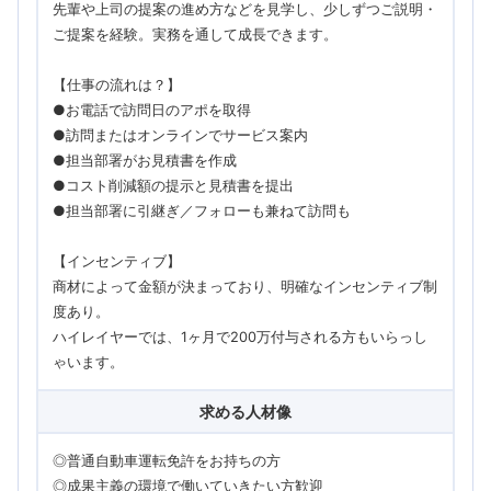
先輩や上司の提案の進め方などを見学し、少しずつご説明・
ご提案を経験。実務を通して成長できます。
【仕事の流れは？】
●お電話で訪問日のアポを取得
●訪問またはオンラインでサービス案内
●担当部署がお見積書を作成
●コスト削減額の提示と見積書を提出
●担当部署に引継ぎ／フォローも兼ねて訪問も
【インセンティブ】
商材によって金額が決まっており、明確なインセンティブ制
度あり。
ハイレイヤーでは、1ヶ月で200万付与される方もいらっし
ゃいます。
求める人材像
◎普通自動車運転免許をお持ちの方
◎成果主義の環境で働いていきたい方歓迎