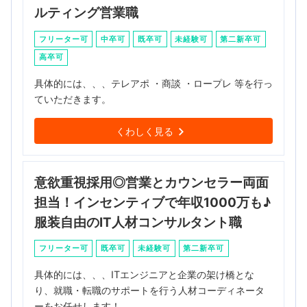
ルティング営業職
フリーター可
中卒可
既卒可
未経験可
第二新卒可
高卒可
具体的には、、、テレアポ ・商談 ・ロープレ 等を行っ
ていただきます。
くわしく見る
意欲重視採用◎営業とカウンセラー両面
担当！インセンティブで年収1000万も♪
服装自由のIT人材コンサルタント職
フリーター可
既卒可
未経験可
第二新卒可
具体的には、、、ITエンジニアと企業の架け橋とな
り、就職・転職のサポートを行う人材コーディネータ
ーをお任せします！