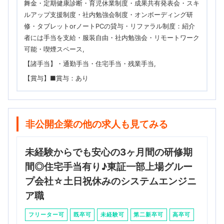
舞金・定期健康診断・育児休業制度・成果共有発表会・スキ
ルアップ支援制度・社内勉強会制度・オンボーディング研
修・タブレットorノートPCの貸与・リファラル制度：紹介
者には手当を支給・服装自由・社内勉強会・リモートワーク
可能・喫煙スペース
【諸手当】・通勤手当・住宅手当・残業手当
【賞与】■賞与：あり
非公開企業の他の求人も見てみる
未経験からでも安心の3ヶ月間の研修期
間◎住宅手当有り♪東証一部上場グルー
プ会社☆土日祝休みのシステムエンジニ
ア職
フリーター可
既卒可
未経験可
第二新卒可
高卒可