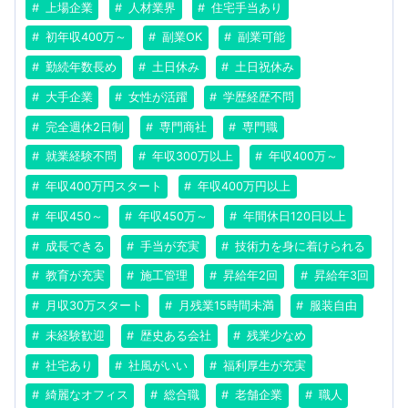
上場企業
人材業界
住宅手当あり
初年収400万～
副業OK
副業可能
勤続年数長め
土日休み
土日祝休み
大手企業
女性が活躍
学歴経歴不問
完全週休2日制
専門商社
専門職
就業経験不問
年収300万以上
年収400万～
年収400万円スタート
年収400万円以上
年収450～
年収450万～
年間休日120日以上
成長できる
手当が充実
技術力を身に着けられる
教育が充実
施工管理
昇給年2回
昇給年3回
月収30万スタート
月残業15時間未満
服装自由
未経験歓迎
歴史ある会社
残業少なめ
社宅あり
社風がいい
福利厚生が充実
綺麗なオフィス
総合職
老舗企業
職人