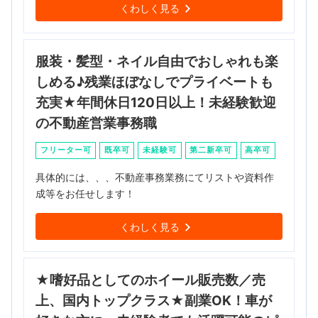
くわしく見る
服装・髪型・ネイル自由でおしゃれも楽
しめる♪残業ほぼなしでプライベートも
充実★年間休日120日以上！未経験歓迎
の不動産営業事務職
フリーター可
既卒可
未経験可
第二新卒可
高卒可
具体的には、、、不動産事務業務にてリストや資料作
成等をお任せします！
くわしく見る
★嗜好品としてのホイール販売数／売
上、国内トップクラス★副業OK！車が