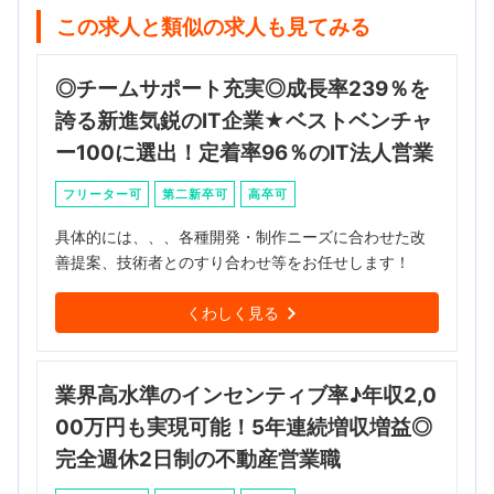
この求人と類似の求人も見てみる
◎チームサポート充実◎成長率239％を
誇る新進気鋭のIT企業★ベストベンチャ
ー100に選出！定着率96％のIT法人営業
フリーター可
第二新卒可
高卒可
具体的には、、、各種開発・制作ニーズに合わせた改
善提案、技術者とのすり合わせ等をお任せします！
くわしく見る
業界高水準のインセンティブ率♪年収2,0
00万円も実現可能！5年連続増収増益◎
完全週休2日制の不動産営業職