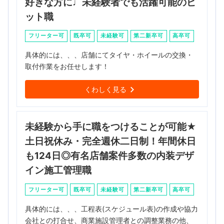
好きな方に♩未経験者でも活躍可能のピ
ット職
フリーター可
既卒可
未経験可
第二新卒可
高卒可
具体的には、、、店舗にてタイヤ・ホイールの交換・
取付作業をお任せします！
くわしく見る
未経験から手に職をつけることが可能★
土日祝休み・完全週休二日制！年間休日
も124日◎有名店舗案件多数の内装デザ
イン施工管理職
フリーター可
既卒可
未経験可
第二新卒可
高卒可
具体的には、、、工程表(スケジュール表)の作成や協力
会社との打合せ、商業施設管理者との調整業務の他、