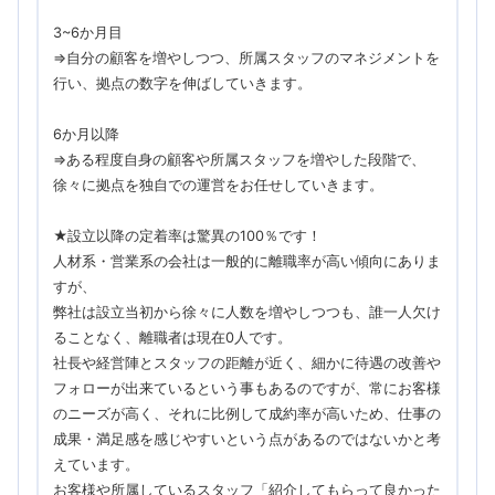
3~6か月目
⇒自分の顧客を増やしつつ、所属スタッフのマネジメントを
行い、拠点の数字を伸ばしていきます。
6か月以降
⇒ある程度自身の顧客や所属スタッフを増やした段階で、
徐々に拠点を独自での運営をお任せしていきます。
★設立以降の定着率は驚異の100％です！
人材系・営業系の会社は一般的に離職率が高い傾向にありま
すが、
弊社は設立当初から徐々に人数を増やしつつも、誰一人欠け
ることなく、離職者は現在0人です。
社長や経営陣とスタッフの距離が近く、細かに待遇の改善や
フォローが出来ているという事もあるのですが、常にお客様
のニーズが高く、それに比例して成約率が高いため、仕事の
成果・満足感を感じやすいという点があるのではないかと考
えています。
お客様や所属しているスタッフ「紹介してもらって良かった