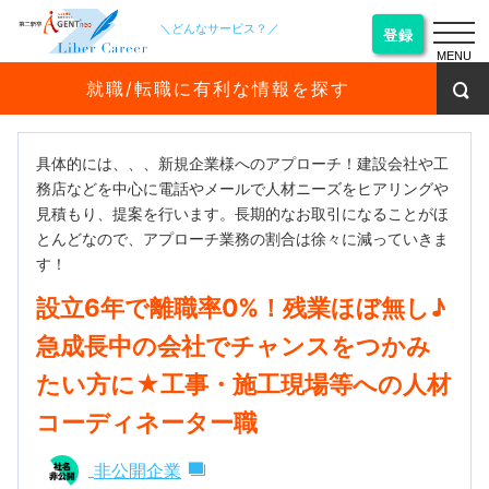
＼どんなサービス？／
登録
MENU
就職/転職に有利な情報を探す
具体的には、、、新規企業様へのアプローチ！建設会社や工
務店などを中心に電話やメールで人材ニーズをヒアリングや
見積もり、提案を行います。長期的なお取引になることがほ
とんどなので、アプローチ業務の割合は徐々に減っていきま
す！
設立6年で離職率0%！残業ほぼ無し♪
急成長中の会社でチャンスをつかみ
たい方に★工事・施工現場等への人材
コーディネーター職
非公開企業