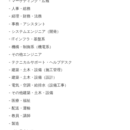
マーケティング・広報
人事・総務
経理・財務・法務
事務・アシスタント
システムエンジニア（開発）
ITインフラ・基盤系
機構・制御系（機電系）
その他エンジニア
テクニカルサポート・ヘルプデスク
建築・土木・設備（施工管理）
建築・土木・設備（設計）
電気・空調・給排水（設備工事）
その他建築・土木・設備
医療・福祉
配送・運輸
教員・講師
製造