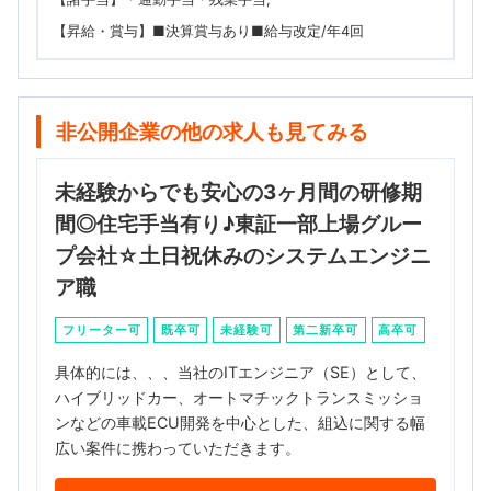
【昇給・賞与】■決算賞与あり■給与改定/年4回
非公開企業の他の求人も見てみる
未経験からでも安心の3ヶ月間の研修期
間◎住宅手当有り♪東証一部上場グルー
プ会社☆土日祝休みのシステムエンジニ
ア職
フリーター可
既卒可
未経験可
第二新卒可
高卒可
具体的には、、、当社のITエンジニア（SE）として、
ハイブリッドカー、オートマチックトランスミッショ
ンなどの車載ECU開発を中心とした、組込に関する幅
広い案件に携わっていただきます。