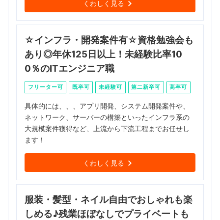
くわしく見る
☆インフラ・開発案件有☆資格勉強会も
あり◎年休125日以上！未経験比率10
0％のITエンジニア職
フリーター可
既卒可
未経験可
第二新卒可
高卒可
具体的には、、、アプリ開発、システム開発案件や、
ネットワーク、サーバーの構築といったインフラ系の
大規模案件獲得など、上流から下流工程までお任せし
ます！
くわしく見る
服装・髪型・ネイル自由でおしゃれも楽
しめる♪残業ほぼなしでプライベートも