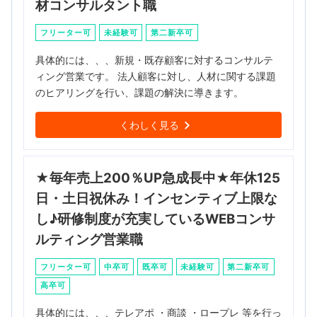
材コンサルタント職
フリーター可
未経験可
第二新卒可
具体的には、、、新規・既存顧客に対するコンサルテ
ィング営業です。 法人顧客に対し、人材に関する課題
のヒアリングを行い、課題の解決に導きます。
くわしく見る
★毎年売上200％UP急成長中★年休125
日・土日祝休み！インセンティブ上限な
し♪研修制度が充実しているWEBコンサ
ルティング営業職
フリーター可
中卒可
既卒可
未経験可
第二新卒可
高卒可
具体的には、、、テレアポ ・商談 ・ロープレ 等を行っ