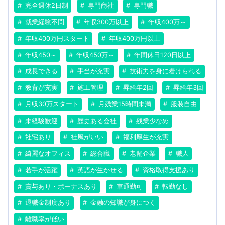
完全週休2日制
専門商社
専門職
就業経験不問
年収300万以上
年収400万～
年収400万円スタート
年収400万円以上
年収450～
年収450万～
年間休日120日以上
成長できる
手当が充実
技術力を身に着けられる
教育が充実
施工管理
昇給年2回
昇給年3回
月収30万スタート
月残業15時間未満
服装自由
未経験歓迎
歴史ある会社
残業少なめ
社宅あり
社風がいい
福利厚生が充実
綺麗なオフィス
総合職
老舗企業
職人
若手が活躍
英語が生かせる
資格取得支援あり
賞与あり・ボーナスあり
車通勤可
転勤なし
退職金制度あり
金融の知識が身につく
離職率が低い