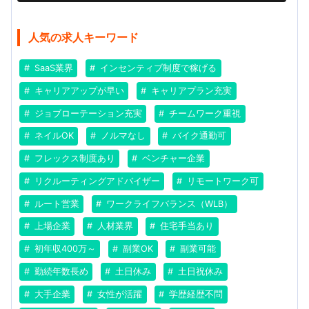
人気の求人キーワード
SaaS業界
インセンティブ制度で稼げる
キャリアアップが早い
キャリアプラン充実
ジョブローテーション充実
チームワーク重視
ネイルOK
ノルマなし
バイク通勤可
フレックス制度あり
ベンチャー企業
リクルーティングアドバイザー
リモートワーク可
ルート営業
ワークライフバランス（WLB）
上場企業
人材業界
住宅手当あり
初年収400万～
副業OK
副業可能
勤続年数長め
土日休み
土日祝休み
大手企業
女性が活躍
学歴経歴不問