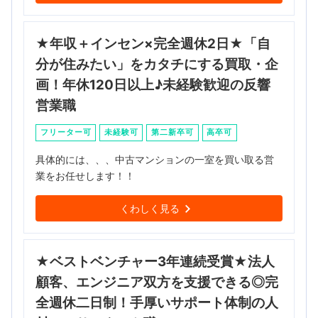
★年収＋インセン×完全週休2日★「自
分が住みたい」をカタチにする買取・企
画！年休120日以上♪未経験歓迎の反響
営業職
フリーター可
未経験可
第二新卒可
高卒可
具体的には、、、中古マンションの一室を買い取る営
業をお任せします！！
くわしく見る
★ベストベンチャー3年連続受賞★法人
顧客、エンジニア双方を支援できる◎完
全週休二日制！手厚いサポート体制の人