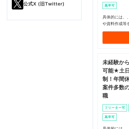
公式X (旧Twitter)
高卒可
具体的には、
や資料作成等
未経験か
可能★土
制！年間休
案件多数
職
フリーター可
高卒可
具体的には、