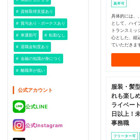
高卒可
資格取得支援あり
具体的には、、
として、ハイ
賞与あり・ボーナスあり
トランスミッ
車通勤可
転勤なし
心とした、組
ていただきま
退職金制度あり
金融の知識が身につく
離職率が低い
服装・髪
公式アカウント
れも楽し
ライベート
公式LINE
日以上！
事務職
公式Instagram
フリーター可