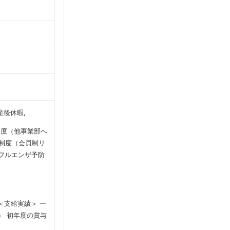
前産後休暇
制度（他事業部へ
制度（会員制リ
フルエンザ予防
＜支給実績＞ 一
間） 初年度の賞与