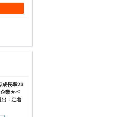
成長率23
T企業★ベ
選出！定着