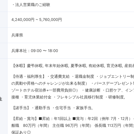
・法人営業職のご経験
4,240,000円 ~ 5,760,000円
兵庫県
兵庫本社：09:00 〜 18:00
【休暇】慶弔休暇, 年末年始休暇, 夏季休暇, 有給休暇, 育児休暇, 産
【待遇・福利厚生】・交通費支給 ・退職金制度 ・ジョブエントリー
の異動や昇格へのチャレンジが出来る制度） ・バースデープレゼント
ゾートホテル宿泊券+一部費用負担◎） ・健康診断 ・口腔ケア、イン
接種 ・育児休業給付金 ・フレキシブル社員移⾏制度 ・研修制度
生
【諸手当】・通勤手当 ・住宅手当 ・家族手当
【昇給・賞与】■昇給：年1回以上 ■賞与：年2回（例年 7月・12月）
般職 80万円（年間） 主任職 96万円（年間） 係長職 113万円（年
保証あり◎