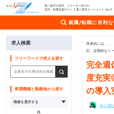
第二新卒や高卒、フリーター向けの
就活・転職支援サイト【 第二新卒エージェント neo 】
就職/転職に有利
求人検索
具体的には、、、
応、定期的なミ
フリーワードで求人を探す
完全週
度充実
の導⼊
希望職種と勤務地から探す
非公開