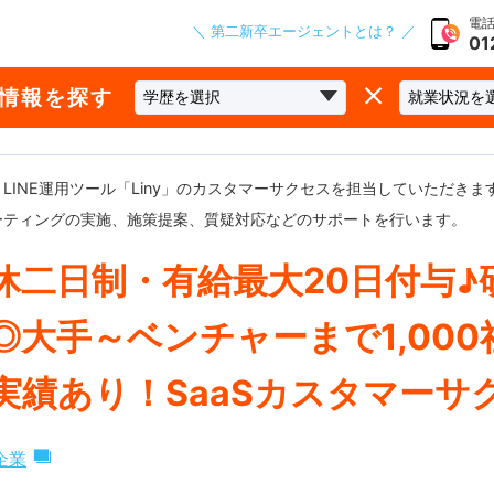
電話
＼ 第二新卒エージェントとは？ ／
01
な情報を探す
LINE運用ツール「Liny」のカスタマーサクセスを担当していただき
ーティングの実施、施策提案、質疑対応などのサポートを行います。
休二日制・有給最大20日付与♪
◎大手～ベンチャーまで1,000
実績あり！SaaSカスタマーサ
企業