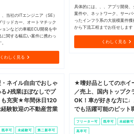
具体的には、、、アプリ開発、
案件や、ネットワーク、サーバ
、当社のITエンジニア（SE）
ったインフラ系の大規模案件獲
ブリッドカー、オートマチック
から下流工程までお任せします
ションなどの車載ECU開発を中
込に関する幅広い案件に携わっ
くわしく見る
す。
くわしく見る
型・ネイル自由でおしゃ
★嗜好品としてのホイ
める♪残業ほぼなしでプ
／売上、国内トップク
も充実★年間休日120
OK！車が好きな方に
未経験歓迎の不動産営業
でも活躍可能のピット
フリーター可
既卒可
未経験可
既卒可
未経験可
第二新卒可
高卒可