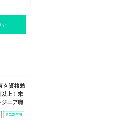
後で
有☆資格勉
日以上！未
ンジニア職
第二新卒可