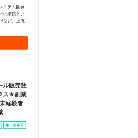
システム開発
ーの構築とい
得など、上流
！
ール販売数
ラス★副業
♩未経験者
職
第二新卒可