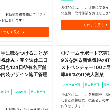
具体的には、、、店舗にてタイ
の交換・取付作業をお任せしま
、、不動産事務業務にてリスト
をお任せします！
くわしく見る
くわしく見る
ら手に職をつけることが
◎チームサポート充実◎
日祝休み・完全週休二日
9％を誇る新進気鋭のI
日も124日◎有名店舗
ストベンチャー100に
の内装デザイン施工管理
率96％のIT法人営業
フリーター可
第二新卒可
高卒
既卒可
未経験可
第二新卒可
具体的には、、、各種開発・制
わせた改善提案、技術者とのす
お任せします！
、、工程表(スケジュール表)の作