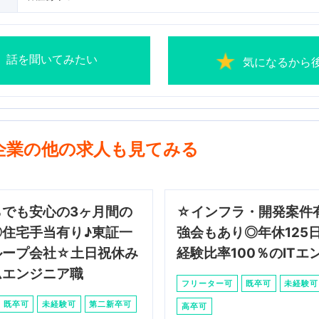
話を聞いてみたい
気になるから
企業の他の求人も見てみる
らでも安心の3ヶ月間の
☆インフラ・開発案件
◎住宅手当有り♪東証一
強会もあり◎年休125
ループ会社☆土日祝休み
経験比率100％のITエ
ムエンジニア職
フリーター可
既卒可
未経験可
既卒可
未経験可
第二新卒可
高卒可