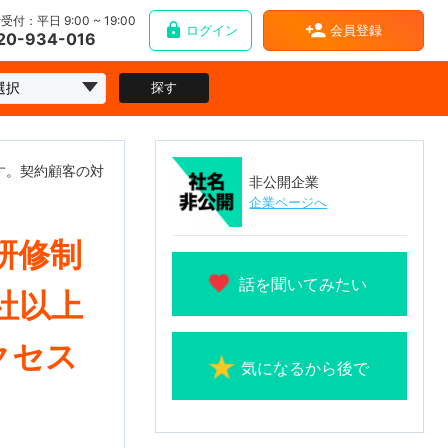
受付：平日 9:00 ~ 19:00
ログイン
会員登録
20-934-016
探す
ます。契約顧客の対
非公開企業
企業ページへ
研修制
話を聞いてみたい
社以上
クセス
気になるから後で