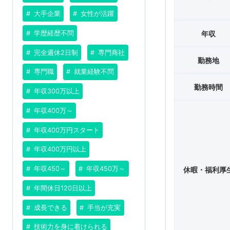
大手企業
女性が活躍
学歴経歴不問
年収
完全週休2日制
専門商社
勤務地
専門職
就業経験不問
勤務時間
年収300万以上
年収400万～
年収400万円スタート
年収400万円以上
年収450～
年収450万～
休暇・福利厚
年間休日120日以上
成長できる
手当が充実
技術力を身に着けられる