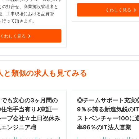
との打合せ、商業施設管理者と
くわしく見る
他、工事現場における品質管
を行って頂きます。
くわしく見る
人と類似の求人も見てみる
らでも安心の3ヶ月間の
◎チームサポート充実◎
◎住宅手当有り♪東証一
9％を誇る新進気鋭のI
ループ会社☆土日祝休み
ストベンチャー100に
ムエンジニア職
率96％のIT法人営業