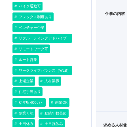
バイク通勤可
仕事の内容
フレックス制度あり
ベンチャー企業
リクルーティングアドバイザー
リモートワーク可
ルート営業
ワークライフバランス（WLB）
上場企業
人材業界
住宅手当あり
初年収400万～
副業OK
副業可能
勤続年数長め
土日休み
土日祝休み
求める人材