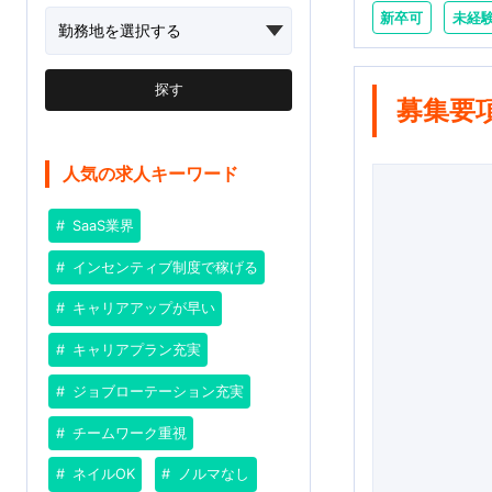
新卒可
未経
探す
募集要
人気の求人キーワード
SaaS業界
インセンティブ制度で稼げる
キャリアアップが早い
キャリアプラン充実
ジョブローテーション充実
チームワーク重視
ネイルOK
ノルマなし