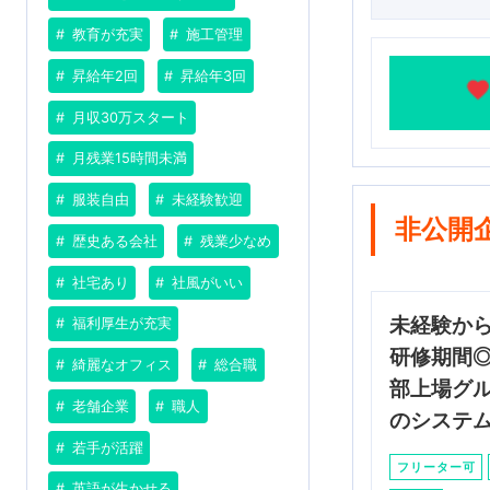
教育が充実
施工管理
昇給年2回
昇給年3回
月収30万スタート
月残業15時間未満
服装自由
未経験歓迎
非公開
歴史ある会社
残業少なめ
社宅あり
社風がいい
未経験か
福利厚生が充実
研修期間
綺麗なオフィス
総合職
部上場グ
老舗企業
職人
のシステ
若手が活躍
フリーター可
英語が生かせる