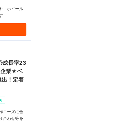
ヤ・ホイール
す！
成長率23
T企業★ベ
選出！定着
可
作ニーズに合
り合わせ等を