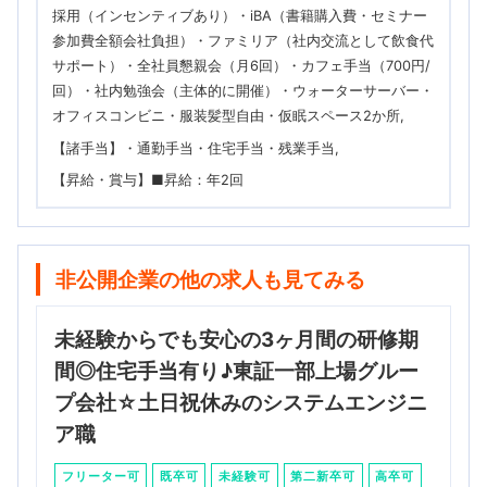
採用（インセンティブあり）・iBA（書籍購入費・セミナー
参加費全額会社負担）・ファミリア（社内交流として飲食代
サポート）・全社員懇親会（月6回）・カフェ手当（700円/
回）・社内勉強会（主体的に開催）・ウォーターサーバー・
オフィスコンビニ・服装髪型自由・仮眠スペース2か所
【諸手当】・通勤手当・住宅手当・残業手当
【昇給・賞与】■昇給：年2回
非公開企業の他の求人も見てみる
未経験からでも安心の3ヶ月間の研修期
間◎住宅手当有り♪東証一部上場グルー
プ会社☆土日祝休みのシステムエンジニ
ア職
フリーター可
既卒可
未経験可
第二新卒可
高卒可