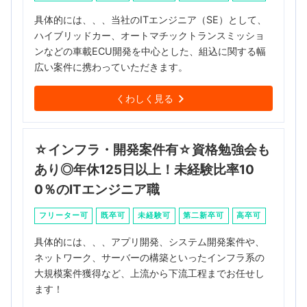
具体的には、、、当社のITエンジニア（SE）として、
ハイブリッドカー、オートマチックトランスミッショ
ンなどの車載ECU開発を中心とした、組込に関する幅
広い案件に携わっていただきます。
くわしく見る
☆インフラ・開発案件有☆資格勉強会も
あり◎年休125日以上！未経験比率10
0％のITエンジニア職
フリーター可
既卒可
未経験可
第二新卒可
高卒可
具体的には、、、アプリ開発、システム開発案件や、
ネットワーク、サーバーの構築といったインフラ系の
大規模案件獲得など、上流から下流工程までお任せし
ます！