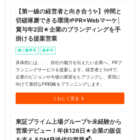
【第一線の経営者と向き合う✨】仲間と
切磋琢磨できる環境🌱PR×Webマーケ│
賞与年2回★企業のブランディングを手
掛ける提案営業
第二新卒可
高卒可
具体的には、、、自社の魅力を伝えたい企業へ、PRプ
ランニングサービスを提案します。経営者と1on1で、
企業のビジョンや今後の展望をヒアリングし、実現に
向けて適切なPR戦略をプランニングします。
くわしく見る
東証プライム上場グループ✨未経験から
営業デビュー！年休126日★企業の販促
を支えるDM発送代行営業📬