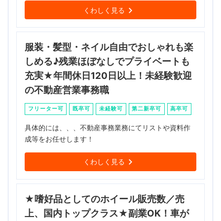
くわしく見る
服装・髪型・ネイル自由でおしゃれも楽
しめる♪残業ほぼなしでプライベートも
充実★年間休日120日以上！未経験歓迎
の不動産営業事務職
フリーター可
既卒可
未経験可
第二新卒可
高卒可
具体的には、、、不動産事務業務にてリストや資料作
成等をお任せします！
くわしく見る
★嗜好品としてのホイール販売数／売
上、国内トップクラス★副業OK！車が