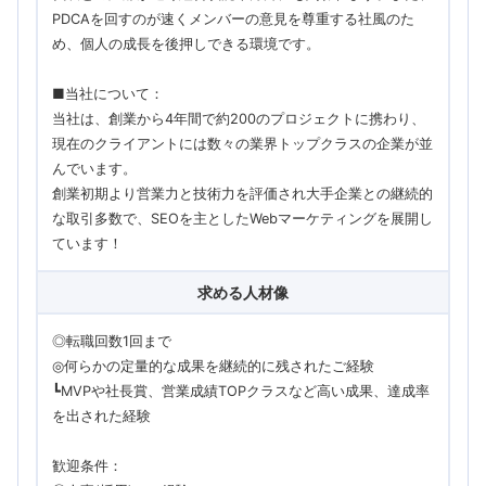
PDCAを回すのが速くメンバーの意見を尊重する社風のた
め、個人の成長を後押しできる環境です。
■当社について：
当社は、創業から4年間で約200のプロジェクトに携わり、
現在のクライアントには数々の業界トップクラスの企業が並
んでいます。
創業初期より営業力と技術力を評価され大手企業との継続的
な取引多数で、SEOを主としたWebマーケティングを展開し
ています！
求める人材像
◎転職回数1回まで
◎何らかの定量的な成果を継続的に残されたご経験
┗MVPや社長賞、営業成績TOPクラスなど高い成果、達成率
を出された経験
歓迎条件：