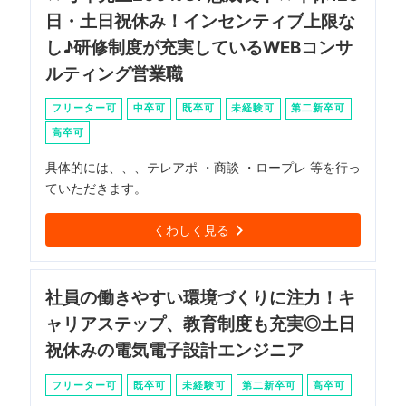
日・土日祝休み！インセンティブ上限な
し♪研修制度が充実しているWEBコンサ
ルティング営業職
フリーター可
中卒可
既卒可
未経験可
第二新卒可
高卒可
具体的には、、、テレアポ ・商談 ・ロープレ 等を行っ
ていただきます。
くわしく見る
社員の働きやすい環境づくりに注力！キ
ャリアステップ、教育制度も充実◎土日
祝休みの電気電子設計エンジニア
フリーター可
既卒可
未経験可
第二新卒可
高卒可