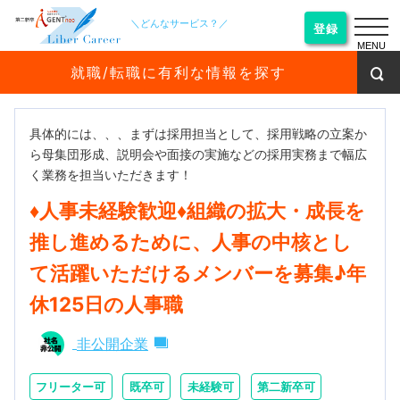
＼どんなサービス？／
登録
MENU
就職/転職に有利な情報を探す
具体的には、、、まずは採用担当として、採用戦略の立案か
ら母集団形成、説明会や面接の実施などの採用実務まで幅広
く業務を担当いただきます！
♦人事未経験歓迎♦組織の拡大・成長を
推し進めるために、人事の中核とし
て活躍いただけるメンバーを募集♪年
休125日の人事職
非公開企業
フリーター可
既卒可
未経験可
第二新卒可