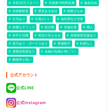
月収30万スタート
月残業15時間未満
服装自由
未経験歓迎
歴史ある会社
残業少なめ
社宅あり
社風がいい
福利厚生が充実
綺麗なオフィス
総合職
老舗企業
職人
若手が活躍
英語が生かせる
資格取得支援あり
賞与あり・ボーナスあり
車通勤可
転勤なし
退職金制度あり
金融の知識が身につく
離職率が低い
公式アカウント
公式LINE
公式Instagram