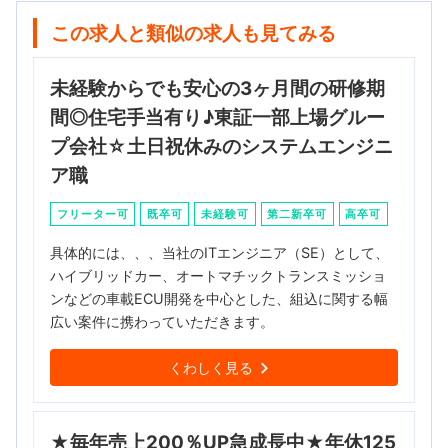
この求人と類似の求人も見てみる
未経験からでも安心の3ヶ月間の研修期
間◎住宅手当有り♪東証一部上場グルー
プ会社☆土日祝休みのシステムエンジニ
ア職
フリーター可
既卒可
未経験可
第二新卒可
高卒可
具体的には、、、当社のITエンジニア（SE）として、
ハイブリッドカー、オートマチックトランスミッショ
ンなどの車載ECU開発を中心とした、組込に関する幅
広い案件に携わっていただきます。
くわしく見る
★毎年売上200％UP急成長中★年休125