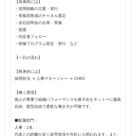
【具体的には】
・採用戦略の立案・実行
・母集団形成のチャネル選定
・会社説明会の企画・実施
・面接
・内定者フォロー
・研修プログラム策定・実行 など
【一日の流れ】
【将来的には】
採用担当 → 人事マネージャー → CHRO
【働く環境】
個人の尊重で組織パフォーマンスを最大化をモットーに服装
自由、髪型自由で柔軟な働き方が可能です。
■配属部門：
人事：2名
代表との距離が近く経営状況や方針にも関われます。また、