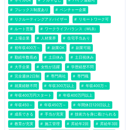
ネイルOK
ノルマなし
バイク通勤可
フレックス制度あり
ベンチャー企業
リクルーティングアドバイザー
リモートワーク可
ルート営業
ワークライフバランス（WLB）
上場企業
人材業界
住宅手当あり
初年収400万～
副業OK
副業可能
勤続年数長め
土日休み
土日祝休み
大手企業
女性が活躍
学歴経歴不問
完全週休2日制
専門商社
専門職
就業経験不問
年収300万以上
年収400万～
年収400万円スタート
年収400万円以上
年収450～
年収450万～
年間休日120日以上
成長できる
手当が充実
技術力を身に着けられる
教育が充実
施工管理
昇給年2回
昇給年3回