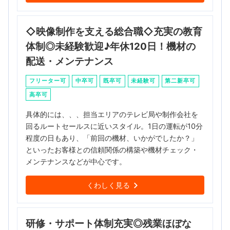
◇映像制作を支える総合職◇充実の教育
体制◎未経験歓迎♪年休120日！機材の
配送・メンテナンス
フリーター可
中卒可
既卒可
未経験可
第二新卒可
高卒可
具体的には、、、担当エリアのテレビ局や制作会社を
回るルートセールスに近いスタイル。1日の運転が10分
程度の日もあり、「前回の機材、いかがでしたか？」
といったお客様との信頼関係の構築や機材チェック・
メンテナンスなどが中心です。
くわしく見る
研修・サポート体制充実◎残業ほぼな