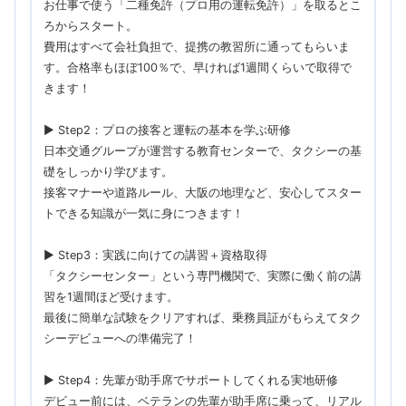
お仕事で使う「二種免許（プロ用の運転免許）」を取るとこ
ろからスタート。
費用はすべて会社負担で、提携の教習所に通ってもらいま
す。合格率もほぼ100％で、早ければ1週間くらいで取得で
きます！
▶ Step2：プロの接客と運転の基本を学ぶ研修
日本交通グループが運営する教育センターで、タクシーの基
礎をしっかり学びます。
接客マナーや道路ルール、大阪の地理など、安心してスター
トできる知識が一気に身につきます！
▶ Step3：実践に向けての講習＋資格取得
「タクシーセンター」という専門機関で、実際に働く前の講
習を1週間ほど受けます。
最後に簡単な試験をクリアすれば、乗務員証がもらえてタク
シーデビューへの準備完了！
▶ Step4：先輩が助手席でサポートしてくれる実地研修
デビュー前には、ベテランの先輩が助手席に乗って、リアル