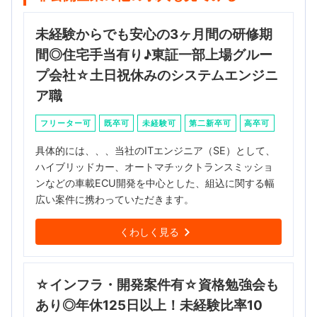
未経験からでも安心の3ヶ月間の研修期
間◎住宅手当有り♪東証一部上場グルー
プ会社☆土日祝休みのシステムエンジニ
ア職
フリーター可
既卒可
未経験可
第二新卒可
高卒可
具体的には、、、当社のITエンジニア（SE）として、
ハイブリッドカー、オートマチックトランスミッショ
ンなどの車載ECU開発を中心とした、組込に関する幅
広い案件に携わっていただきます。
くわしく見る
☆インフラ・開発案件有☆資格勉強会も
あり◎年休125日以上！未経験比率10