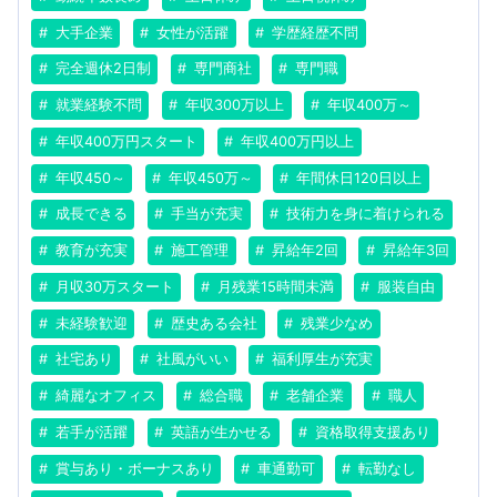
大手企業
女性が活躍
学歴経歴不問
完全週休2日制
専門商社
専門職
就業経験不問
年収300万以上
年収400万～
年収400万円スタート
年収400万円以上
年収450～
年収450万～
年間休日120日以上
成長できる
手当が充実
技術力を身に着けられる
教育が充実
施工管理
昇給年2回
昇給年3回
月収30万スタート
月残業15時間未満
服装自由
未経験歓迎
歴史ある会社
残業少なめ
社宅あり
社風がいい
福利厚生が充実
綺麗なオフィス
総合職
老舗企業
職人
若手が活躍
英語が生かせる
資格取得支援あり
賞与あり・ボーナスあり
車通勤可
転勤なし