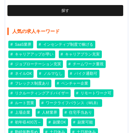
探す
人気の求人キーワード
SaaS業界
インセンティブ制度で稼げる
キャリアアップが早い
キャリアプラン充実
ジョブローテーション充実
チームワーク重視
ネイルOK
ノルマなし
バイク通勤可
フレックス制度あり
ベンチャー企業
リクルーティングアドバイザー
リモートワーク可
ルート営業
ワークライフバランス（WLB）
上場企業
人材業界
住宅手当あり
初年収400万～
副業OK
副業可能
勤続年数長め
土日休み
土日祝休み