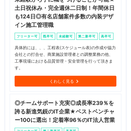
土日祝休み・完全週休二日制！年間休日
も124日◎有名店舗案件多数の内装デザ
イン施工管理職
フリーター可
既卒可
未経験可
第二新卒可
高卒可
具体的には、、、工程表(スケジュール表)の作成や協力
会社との打合せ、商業施設管理者との調整業務の他、
工事現場における品質管理・安全管理を行って頂きま
す。
くわしく見る
◎チームサポート充実◎成長率239％を
誇る新進気鋭のIT企業★ベストベンチャ
ー100に選出！定着率96％のIT法人営業