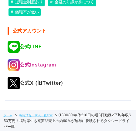
退職金制度あり
金融の知識が身につく
離職率が低い
公式アカウント
公式LINE
公式Instagram
公式X (旧Twitter)
(139089)年休210日の週3日勤務♪平均年収6
ホーム
転職情報・求人一覧TOP
50万円！福利厚生も充実◎売上の約60％が給与に反映されるタクシードライ
バー職