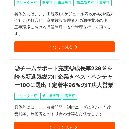
フリーター可
既卒可
未経験可
第二新卒可
高卒可
具体的には、、、工程表(スケジュール表)の作成や協力
会社との打合せ、商業施設管理者との調整業務の他、
工事現場における品質管理・安全管理を行って頂きま
す。
くわしく見る
◎チームサポート充実◎成長率239％を
誇る新進気鋭のIT企業★ベストベンチャ
ー100に選出！定着率96％のIT法人営業
フリーター可
第二新卒可
高卒可
具体的には、、、各種開発・制作ニーズに合わせた改
善提案、技術者とのすり合わせ等をお任せします！
くわしく見る