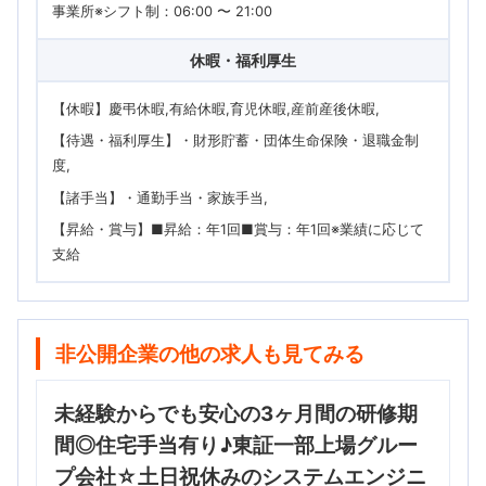
事業所※シフト制：06:00 〜 21:00
休暇・福利厚生
【休暇】慶弔休暇,有給休暇,育児休暇,産前産後休暇
【待遇・福利厚生】・財形貯蓄・団体生命保険・退職金制
度
【諸手当】・通勤手当・家族手当
【昇給・賞与】■昇給：年1回■賞与：年1回※業績に応じて
支給
非公開企業の他の求人も見てみる
未経験からでも安心の3ヶ月間の研修期
間◎住宅手当有り♪東証一部上場グルー
プ会社☆土日祝休みのシステムエンジニ