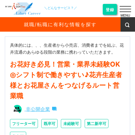
＼どんなサービス？／
登録
MENU
就職/転職に有利な情報を探す
具体的には、、、生産者から小売店、消費者までを結ぶ、花
卉流通のあらゆる段階の業務に携わっていただきます。
お花好き必見！営業・業界未経験OK
◎シフト制で働きやすい♪花卉生産者
様とお花屋さんをつなげるルート営
業職
非公開企業
フリーター可
既卒可
未経験可
第二新卒可