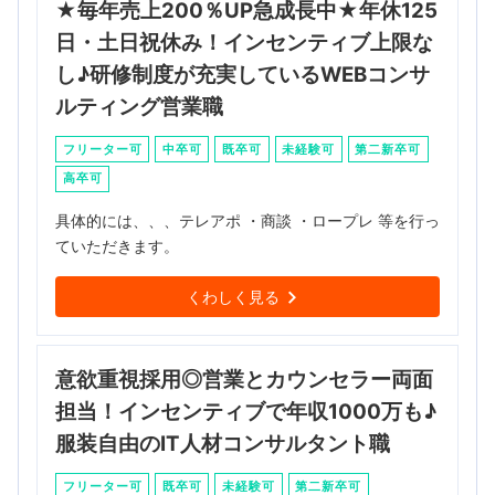
★毎年売上200％UP急成長中★年休125
日・土日祝休み！インセンティブ上限な
し♪研修制度が充実しているWEBコンサ
ルティング営業職
フリーター可
中卒可
既卒可
未経験可
第二新卒可
高卒可
具体的には、、、テレアポ ・商談 ・ロープレ 等を行っ
ていただきます。
くわしく見る
意欲重視採用◎営業とカウンセラー両面
担当！インセンティブで年収1000万も♪
服装自由のIT人材コンサルタント職
フリーター可
既卒可
未経験可
第二新卒可