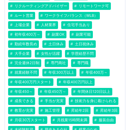
リクルーティングアドバイザー
リモートワーク可
ルート営業
ワークライフバランス（WLB）
上場企業
人材業界
住宅手当あり
初年収400万～
副業OK
副業可能
勤続年数長め
土日休み
土日祝休み
大手企業
女性が活躍
学歴経歴不問
完全週休2日制
専門商社
専門職
就業経験不問
年収300万以上
年収400万～
年収400万円スタート
年収400万円以上
年収450～
年収450万～
年間休日120日以上
成長できる
手当が充実
技術力を身に着けられる
教育が充実
施工管理
昇給年2回
昇給年3回
月収30万スタート
月残業15時間未満
服装自由
未経験歓迎
歴史ある会社
残業少なめ