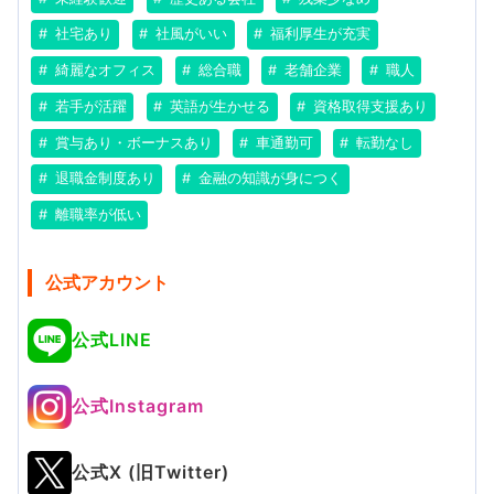
社宅あり
社風がいい
福利厚生が充実
綺麗なオフィス
総合職
老舗企業
職人
若手が活躍
英語が生かせる
資格取得支援あり
賞与あり・ボーナスあり
車通勤可
転勤なし
退職金制度あり
金融の知識が身につく
離職率が低い
公式アカウント
公式LINE
公式Instagram
公式X (旧Twitter)