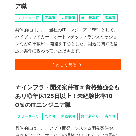
ア職
フリーター可
既卒可
未経験可
第二新卒可
高卒可
具体的には、、、当社のITエンジニア（SE）として、
ハイブリッドカー、オートマチックトランスミッショ
ンなどの車載ECU開発を中心とした、組込に関する幅
広い案件に携わっていただきます。
くわしく見る
☆インフラ・開発案件有☆資格勉強会も
あり◎年休125日以上！未経験比率10
0％のITエンジニア職
フリーター可
既卒可
未経験可
第二新卒可
高卒可
具体的には、、、アプリ開発、システム開発案件や、
ネットワーク、サーバーの構築といったインフラ系の