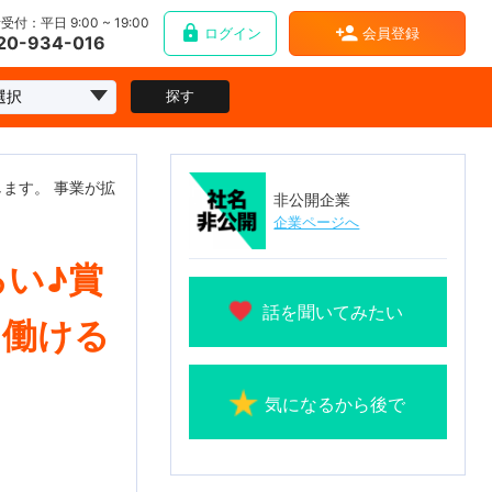
受付：平日 9:00 ~ 19:00
ログイン
会員登録
20-934-016
探す
ます。 事業が拡
非公開企業
企業ページへ
ろい♪賞
話を聞いてみたい
く働ける
気になるから後で