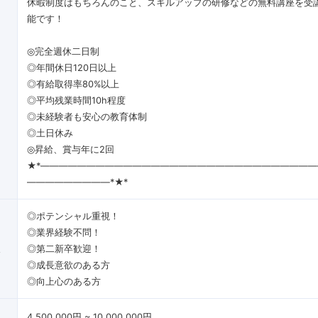
休暇制度はもちろんのこと、スキルアップの研修などの無料講座を受
能です！
◎完全週休二日制
◎年間休日120日以上
◎有給取得率80%以上
◎平均残業時間10h程度
◎未経験者も安心の教育体制
◎土日休み
◎昇給、賞与年に2回
★*―――――――――――――――――――――――――――――
―――――――――*★*
◎ポテンシャル重視！
◎業界経験不問！
像
◎第二新卒歓迎！
◎成長意欲のある方
◎向上心のある方
4,500,000円 ~ 10,000,000円