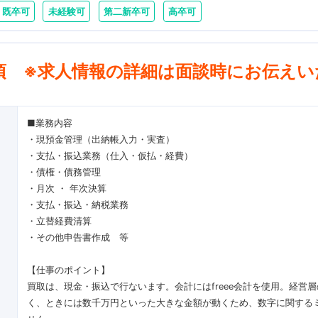
既卒可
未経験可
第二新卒可
高卒可
項 ※求人情報の詳細は面談時にお伝えい
■業務内容
・現預金管理（出納帳入力・実査）
・支払・振込業務（仕入・仮払・経費）
・債権・債務管理
・月次 ・ 年次決算
・支払・振込・納税業務
・立替経費清算
・その他申告書作成 等
【仕事のポイント】
買取は、現金・振込で行ないます。会計にはfreee会計を使用。経営
く、ときには数千万円といった大きな金額が動くため、数字に関する