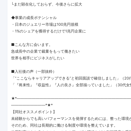
└まだ顕在化しておらず、今後さらに拡大
◆事業の成長ポテンシャル
・日本のジュエリー市場は100兆円規模
・1%のシェアを獲得するだけで1兆円企業に
■こんな方に会います。
急成長中の企業で裁量をもって働きたい
世界を相手にビジネスがしたい
■入社後の声（一部抜粋）
「“ここならキャリアアップできる”と初回面談で確信しました」（20
「『将来性』『収益性』『人の良さ』全部揃っていました」（30代女
★*―――――――――――――――――――――――――――――
―――――――――*★*
【同社オススメポイント】
未経験からでも高いパフォーマンスを発揮するためには、整った環境
そのため、同社は長期的に働ける制度や環境を整えています。