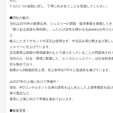
せん。
1つひとつの金額に対し、丁寧に向き合うことを意識してください。
■同社の魅力：
当社は2015年の創業以来、ジュエリーの買取・販売事業を展開してき
「限りある資源を再利用し、ふたたび女性を輝かせるjewelryを作り
と、
輸入したダイヤモンドや宝石は使用せず、中古品を再び磨きあげ新し
ュエリーに仕上げています。
宝石業界は貧困や環境破壊のもとで成り立っていることが問題視され
当社の人・社会・環境に配慮した「エシカルジュエリー」は社会的意
目を集めており、
創業から9期連続売上増、売上前年比175％と急成長を遂げています。
◎2027年の上場に向けて準備中！
現在、IPOコンサルタント出身の課長をはじめとした上場準備室を設
券の選定など、
着実に上場に向けて準備を進めております。
■募集背景：