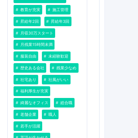
教育が充実
施工管理
昇給年2回
昇給年3回
月収30万スタート
月残業15時間未満
服装自由
未経験歓迎
歴史ある会社
残業少なめ
社宅あり
社風がいい
福利厚生が充実
綺麗なオフィス
総合職
老舗企業
職人
若手が活躍
英語が生かせる