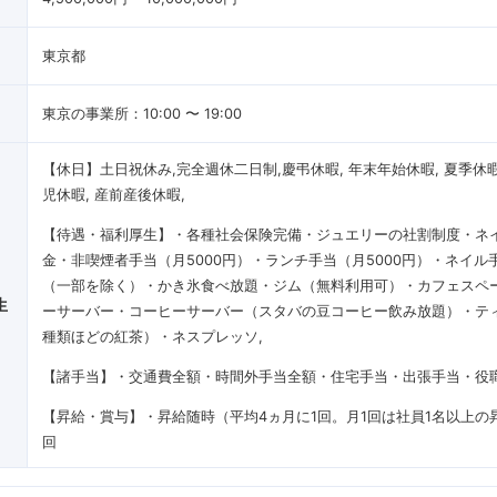
東京都
東京の事業所：10:00 〜 19:00
【休日】土日祝休み,完全週休二日制,慶弔休暇, 年末年始休暇, 夏季休暇,
児休暇, 産前産後休暇
【待遇・福利厚生】・各種社会保険完備・ジュエリーの社割制度・ネイ
金・非喫煙者手当（月5000円）・ランチ手当（月5000円）・ネイル
（一部を除く）・かき氷食べ放題・ジム（無料利用可）・カフェスペ
生
ーサーバー・コーヒーサーバー（スタバの豆コーヒー飲み放題）・テ
種類ほどの紅茶）・ネスプレッソ
【諸手当】・交通費全額・時間外手当全額・住宅手当・出張手当・役
【昇給・賞与】・昇給随時（平均4ヵ月に1回。月1回は社員1名以上の
回