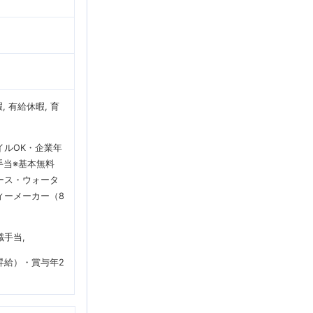
 有給休暇, 育
ルOK・企業年
手当※基本無料
ース・ウォータ
ィーメーカー（8
職手当
昇給）・賞与年2