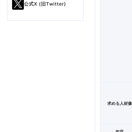
公式X (旧Twitter)
求める人材
年収