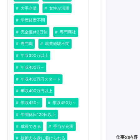
大手企業
女性が活躍
学歴経歴不問
完全週休2日制
専門商社
専門職
就業経験不問
年収300万以上
年収400万～
年収400万円スタート
年収400万円以上
年収450～
年収450万～
年間休日120日以上
成長できる
手当が充実
仕事の内容
技術力を身に着けられる