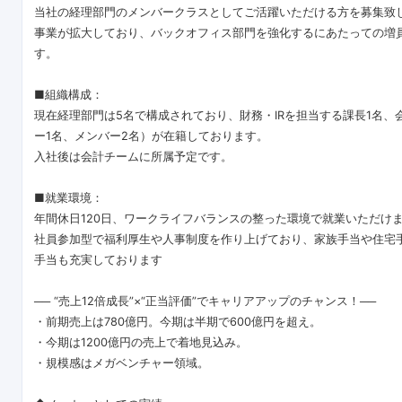
当社の経理部門のメンバークラスとしてご活躍いただける方を募集致
事業が拡大しており、バックオフィス部門を強化するにあたっての増
す。
■組織構成：
現在経理部門は5名で構成されており、財務・IRを担当する課長1名、
ー1名、メンバー2名）が在籍しております。
入社後は会計チームに所属予定です。
■就業環境：
年間休日120日、ワークライフバランスの整った環境で就業いただけ
社員参加型で福利厚生や人事制度を作り上げており、家族手当や住宅
手当も充実しております
── “売上12倍成長”×“正当評価”でキャリアアップのチャンス！──
・前期売上は780億円。今期は半期で600億円を超え。
・今期は1200億円の売上で着地見込み。
・規模感はメガベンチャー領域。