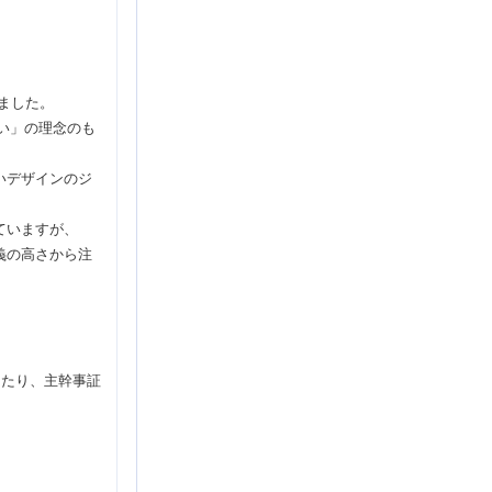
ました。
たい」の理念のも
いデザインのジ
ていますが、
義の高さから注
けたり、主幹事証