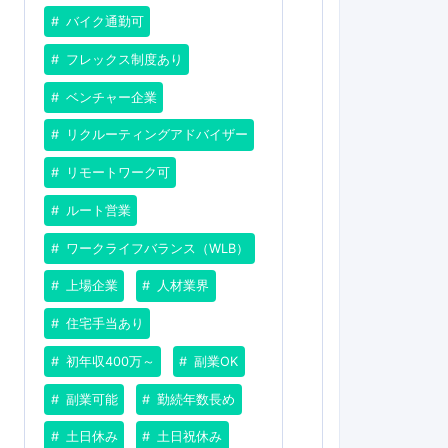
バイク通勤可
フレックス制度あり
ベンチャー企業
リクルーティングアドバイザー
リモートワーク可
ルート営業
ワークライフバランス（WLB）
上場企業
人材業界
住宅手当あり
初年収400万～
副業OK
副業可能
勤続年数長め
土日休み
土日祝休み