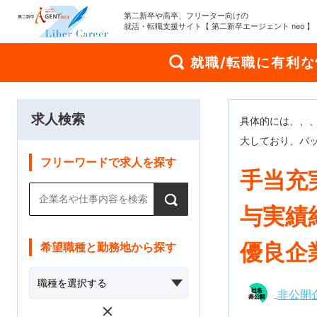
第二新卒や高卒、フリーター向けの
就活・転職支援サイト【 第二新卒エージェント neo 】
就職/転職に有利
求人検索
具体的には、、
大しており、バ
フリーワードで求人を探す
手当充
与実績
優良企
希望職種と勤務地から探す
非公開