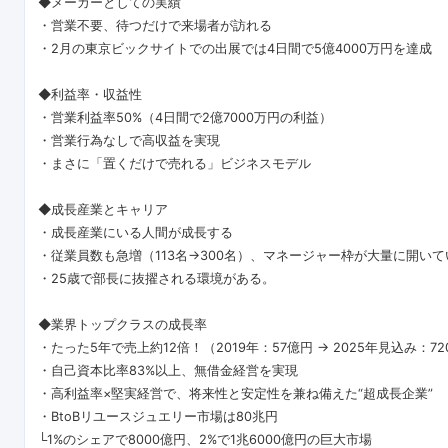
◆メーカーとしての実績
・営業不要、待つだけで来場者が訪れる
・2月の東京ビックサイトでの出展では4日間で5億4000万円を達成
◆利益率・収益性
・営業利益率50%（4日間で2億7000万円の利益）
・営業行為なしで高収益を実現
・まさに「置くだけで売れる」ビジネスモデル
◆成長産業とキャリア
・成長産業にいる人間が成長する
・従業員数も急増（113名→300名）、マネージャー枠が大量に開いて
・25歳で部長に抜擢される環境がある。
◆業界トップクラスの成長率
・たった5年で売上約12倍！（2019年：57億円 → 2025年見込み：7
・自己資本比率83%以上、無借金経営を実現
・高利益率×堅実経営で、将来性と安定性を兼ね備えた“超成長企業”
・BtoBリユースジュエリー市場は80兆円
└1%のシェアで8000億円、2%で1兆6000億円の巨大市場