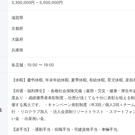
3,300,000円 ~ 5,500,000円
滋賀県
京都府
大阪府
兵庫県
各店舗：10:00 〜 19:00
【休暇】慶弔休暇, 年末年始休暇, 夏季休暇, 有給休暇, 育児休暇, 産
【待遇・福利厚生】・各種社会保険完備（雇用・労災・健康・厚生年金
度あり ・成績優秀者表彰制度 …社歴が浅くても十分に表彰を狙える
価する風土です。 ・キャンペーン表彰制度（年3回／個人2回＋チーム
生
行 ・リロクラブ加入 ・法人会員制リゾートトラスト ・スマートフォ
い金 ・出産祝い金
【諸手当】・通勤手当・役職手当・宅建資格手当・車輛手当