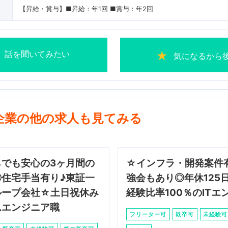
【昇給・賞与】■昇給：年1回 ■賞与：年2回
話を聞いてみたい
気になるから
企業の他の求人も見てみる
らでも安心の3ヶ月間の
☆インフラ・開発案件
◎住宅手当有り♪東証一
強会もあり◎年休125
ループ会社☆土日祝休み
経験比率100％のITエ
ムエンジニア職
フリーター可
既卒可
未経験可