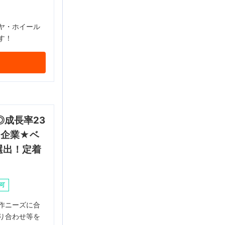
ヤ・ホイール
す！
成長率23
T企業★ベ
選出！定着
可
作ニーズに合
り合わせ等を