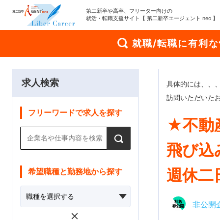
第二新卒や高卒、フリーター向けの
就活・転職支援サイト【 第二新卒エージェント neo 】
就職/転職に有利
求人検索
具体的には、、、
訪問いただいた
フリーワードで求人を探す
★不動
飛び込
週休二
希望職種と勤務地から探す
非公開