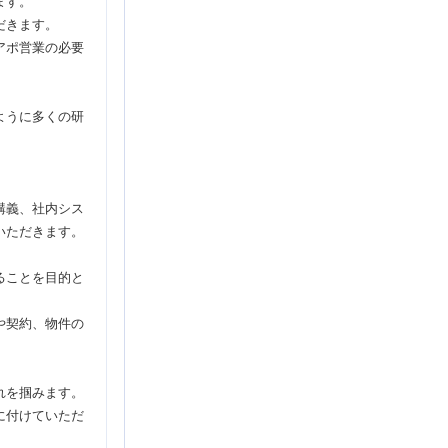
ます。
だきます。
アポ営業の必要
ように多くの研
。
講義、社内シス
いただきます。
ることを目的と
や契約、物件の
れを掴みます。
に付けていただ