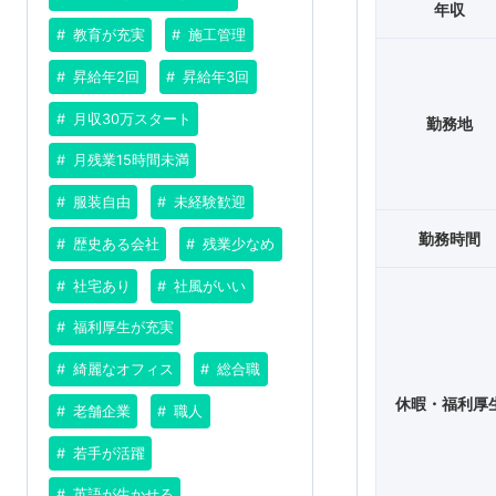
年収
教育が充実
施工管理
昇給年2回
昇給年3回
月収30万スタート
勤務地
月残業15時間未満
服装自由
未経験歓迎
勤務時間
歴史ある会社
残業少なめ
社宅あり
社風がいい
福利厚生が充実
綺麗なオフィス
総合職
休暇・福利厚
老舗企業
職人
若手が活躍
英語が生かせる