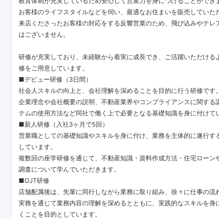
教育体制が充実しているため安心して営業力を身につけることができ
お客様のライフスタイルなどを伺い、最適なお住まいを販売していた
来店くださったお客様の対応をする反響営業のため、飛び込みやテレ
はございません。
研修が充実しており、未経験から着実に成長でき、ご活躍いただける
修をご用意しています。
■デビュー研修（3日間）
社会人スキルの向上と、会社理解を深めることを目的に行う研修です
企業理念や会社概要の説明、不動産業界やコンプライアンスに関する
テムの使用方法など同社で働く上で必要となる基礎知識を身に付けて
■新人研修（入社3ヶ月で5回）
営業職としての基礎知識やスキルを身に付け、業務を主体的に遂行す
しています。
複数回の座学研修を通じて、不動産知識・資料作成方法・住宅ローン
調査について学んでいただきます。
■OJT研修
店舗配属後は、先輩に同行しながら業務に取り組み、徐々に仕事の流
実務を通じて業務内容の理解を深めるとともに、実践的なスキルを身
くことを目的としています。