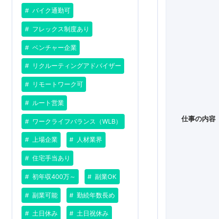
バイク通勤可
フレックス制度あり
ベンチャー企業
リクルーティングアドバイザー
リモートワーク可
ルート営業
仕事の内容
ワークライフバランス（WLB）
上場企業
人材業界
住宅手当あり
初年収400万～
副業OK
副業可能
勤続年数長め
土日休み
土日祝休み