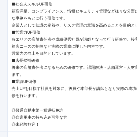
■社会人スキルUP研修
顧客満足、コンプライアンス、情報セキュリティ管理など様々な分野
な事例をもとに行う研修です。
企業人として知識の定着や、リスク管理の意識を高めることを目的と
■営業力UP研修
各エリアの店舗責任者や成績優秀社員が講師となって行う研修で、接
顧客ニーズの把握など実際の業務に即した内容です。
営業力の向上を目的としています。
■店長候補研修
将来の店舗責任者になるための研修です。課題解決・店舗運営・人材
ます。
■業績UP研修
売上UPを目指す社員を対象に、役員や本部長が講師となり実際の成功
修を行います。
◎普通自動車第一種運転免許
像
◎自家用車の持ち込み可能な方
◎未経験歓迎！