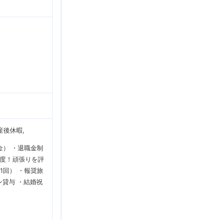
前産後休暇
） ・退職金制
制度！頑張りを評
1回） ・報奨旅
ン貸与 ・結婚祝