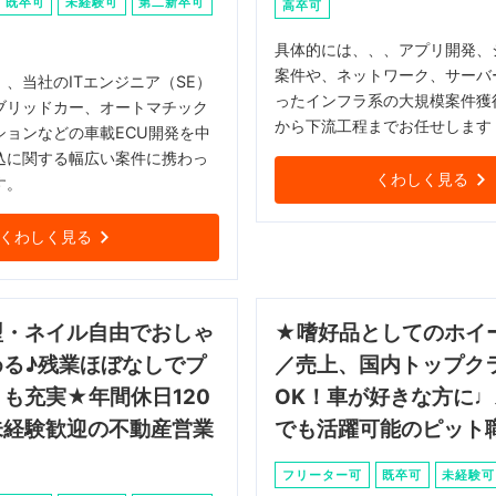
既卒可
未経験可
第二新卒可
高卒可
具体的には、、、アプリ開発、
案件や、ネットワーク、サーバ
、当社のITエンジニア（SE）
ったインフラ系の大規模案件獲
ブリッドカー、オートマチック
から下流工程までお任せします
ションなどの車載ECU開発を中
込に関する幅広い案件に携わっ
くわしく見る
す。
くわしく見る
型・ネイル自由でおしゃ
★嗜好品としてのホイ
める♪残業ほぼなしでプ
／売上、国内トップク
も充実★年間休日120
OK！車が好きな方に
未経験歓迎の不動産営業
でも活躍可能のピット
フリーター可
既卒可
未経験可