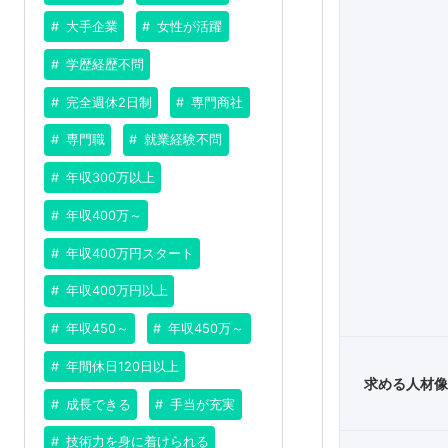
大手企業
女性が活躍
学歴経歴不問
完全週休2日制
専門商社
専門職
就業経験不問
年収300万以上
年収400万～
年収400万円スタート
年収400万円以上
年収450～
年収450万～
年間休日120日以上
求める人材
成長できる
手当が充実
技術力を身に着けられる