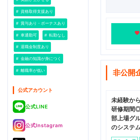
資格取得支援あり
賞与あり・ボーナスあり
車通勤可
転勤なし
退職金制度あり
金融の知識が身につく
離職率が低い
非公開
公式アカウント
未経験か
公式LINE
研修期間
部上場グ
公式Instagram
のシステ