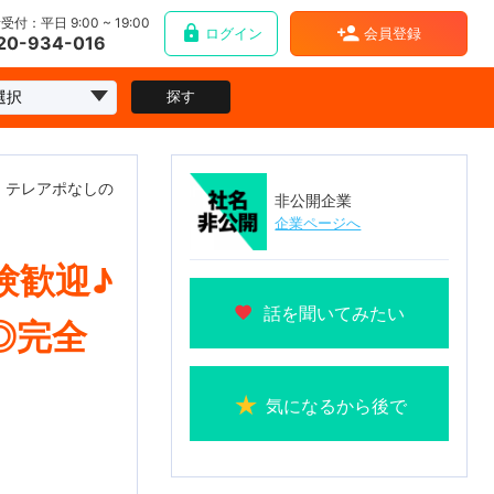
受付：平日 9:00 ~ 19:00
ログイン
会員登録
20-934-016
探す
・テレアポなしの
非公開企業
企業ページへ
験歓迎♪
話を聞いてみたい
◎完全
気になるから後で