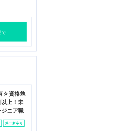
後で
有☆資格勉
日以上！未
ンジニア職
第二新卒可