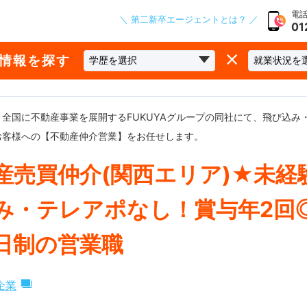
電話
＼ 第二新卒エージェントとは？ ／
01
な情報を探す
全国に不動産事業を展開するFUKUYAグループの同社にて、飛び込み
お客様への【不動産仲介営業】をお任せします。
産売買仲介(関西エリア)★未経
み・テレアポなし！賞与年2回
日制の営業職
企業