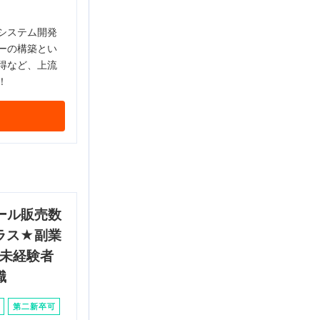
システム開発
ーの構築とい
得など、上流
！
ール販売数
ラス★副業
♩未経験者
職
第二新卒可