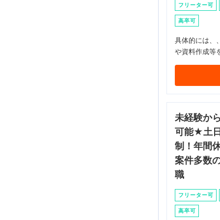
フリーター可
高卒可
具体的には、
や資料作成等
未経験か
可能★土
制！年間休
案件多数
職
フリーター可
高卒可