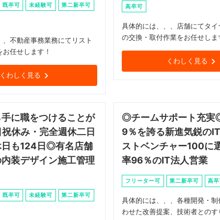
既卒可
未経験可
第二新卒可
高卒可
具体的には、、、店舗にてタイ
の交換・取付作業をお任せしま
、、不動産事務業務にてリスト
をお任せします！
くわしく見る
くわしく見る
ら手に職をつけることが
◎チームサポート充実◎
日祝休み・完全週休二日
9％を誇る新進気鋭のI
日も124日◎有名店舗
ストベンチャー100に
の内装デザイン施工管理
率96％のIT法人営業
フリーター可
第二新卒可
高卒
既卒可
未経験可
第二新卒可
具体的には、、、各種開発・制
わせた改善提案、技術者とのす