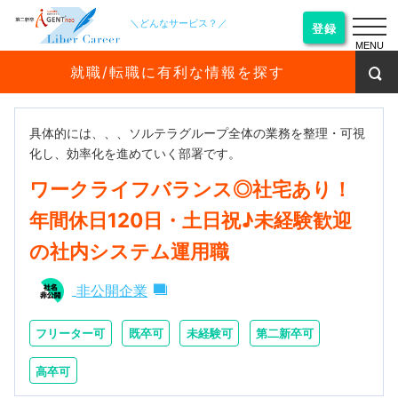
＼どんなサービス？／
登録
MENU
就職/転職に有利な情報を探す
具体的には、、、ソルテラグループ全体の業務を整理・可視
化し、効率化を進めていく部署です。
ワークライフバランス◎社宅あり！
年間休日120日・土日祝♪未経験歓迎
の社内システム運用職
非公開企業
フリーター可
既卒可
未経験可
第二新卒可
高卒可