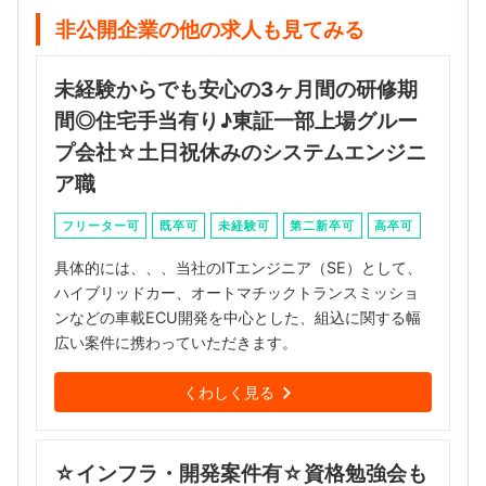
非公開企業の他の求人も見てみる
未経験からでも安心の3ヶ月間の研修期
間◎住宅手当有り♪東証一部上場グルー
プ会社☆土日祝休みのシステムエンジニ
ア職
フリーター可
既卒可
未経験可
第二新卒可
高卒可
具体的には、、、当社のITエンジニア（SE）として、
ハイブリッドカー、オートマチックトランスミッショ
ンなどの車載ECU開発を中心とした、組込に関する幅
広い案件に携わっていただきます。
くわしく見る
☆インフラ・開発案件有☆資格勉強会も