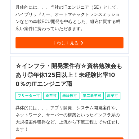
具体的には、、、当社のITエンジニア（SE）として、
ハイブリッドカー、オートマチックトランスミッショ
ンなどの車載ECU開発を中心とした、組込に関する幅
広い案件に携わっていただきます。
くわしく見る
☆インフラ・開発案件有☆資格勉強会も
あり◎年休125日以上！未経験比率10
0％のITエンジニア職
フリーター可
既卒可
未経験可
第二新卒可
高卒可
具体的には、、、アプリ開発、システム開発案件や、
ネットワーク、サーバーの構築といったインフラ系の
大規模案件獲得など、上流から下流工程までお任せし
ます！