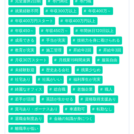
完全週休2日制
専門商社
専門職
就業経験不問
年収300万以上
年収400万～
年収400万円スタート
年収400万円以上
年収450～
年収450万～
年間休日120日以上
成長できる
手当が充実
技術力を身に着けられる
教育が充実
施工管理
昇給年2回
昇給年3回
月収30万スタート
月残業15時間未満
服装自由
未経験歓迎
歴史ある会社
残業少なめ
社宅あり
社風がいい
福利厚生が充実
綺麗なオフィス
総合職
老舗企業
職人
若手が活躍
英語が生かせる
資格取得支援あり
賞与あり・ボーナスあり
車通勤可
転勤なし
退職金制度あり
金融の知識が身につく
離職率が低い