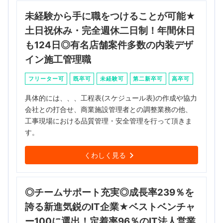
未経験から手に職をつけることが可能★
土日祝休み・完全週休二日制！年間休日
も124日◎有名店舗案件多数の内装デザ
イン施工管理職
フリーター可
既卒可
未経験可
第二新卒可
高卒可
具体的には、、、工程表(スケジュール表)の作成や協力
会社との打合せ、商業施設管理者との調整業務の他、
工事現場における品質管理・安全管理を行って頂きま
す。
くわしく見る
◎チームサポート充実◎成長率239％を
誇る新進気鋭のIT企業★ベストベンチャ
ー100に選出！定着率96％のIT法人営業