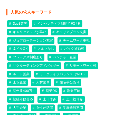
人気の求人キーワード
SaaS業界
インセンティブ制度で稼げる
キャリアアップが早い
キャリアプラン充実
ジョブローテーション充実
チームワーク重視
ネイルOK
ノルマなし
バイク通勤可
フレックス制度あり
ベンチャー企業
リクルーティングアドバイザー
リモートワーク可
ルート営業
ワークライフバランス（WLB）
上場企業
人材業界
住宅手当あり
初年収400万～
副業OK
副業可能
勤続年数長め
土日休み
土日祝休み
大手企業
女性が活躍
学歴経歴不問