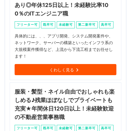
あり◎年休125日以上！未経験比率10
0％のITエンジニア職
フリーター可
既卒可
未経験可
第二新卒可
高卒可
具体的には、、、アプリ開発、システム開発案件や、
ネットワーク、サーバーの構築といったインフラ系の
大規模案件獲得など、上流から下流工程までお任せし
ます！
くわしく見る
服装・髪型・ネイル自由でおしゃれも楽
しめる♪残業ほぼなしでプライベートも
充実★年間休日120日以上！未経験歓迎
の不動産営業事務職
フリーター可
既卒可
未経験可
第二新卒可
高卒可