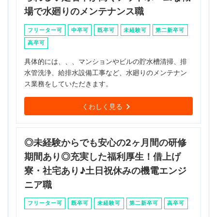
場で水廻りのメンテナンス職
フリーター可
中卒可
既卒可
未経験可
第二新卒可
高卒可
具体的には、、、マンションやビルの貯水槽清掃、排
水管洗浄、給排水設備工事など、水廻りのメンテナン
ス業務をしていただきます。
くわしく見る
◎未経験からでも安心の2ヶ月間の研修
期間あり◎充実した福利厚生！借上げ
寮・社宅あり♪土日祝休みの機電エンジ
ニア職
フリーター可
既卒可
未経験可
第二新卒可
高卒可